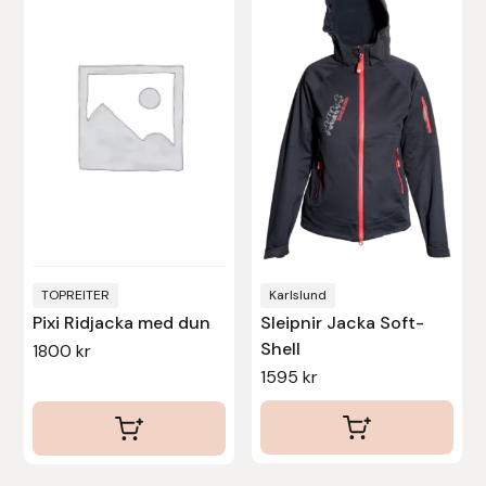
har
har
flera
flera
varianter.
varianter.
De
De
olika
olika
alternativen
alternativen
kan
kan
väljas
väljas
på
på
produktsidan
produktsidan
TOPREITER
Karlslund
Pixi Ridjacka med dun
Sleipnir Jacka Soft-
Shell
1800
kr
1595
kr