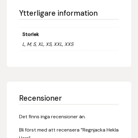
Hansbo Sport
Ytterligare information
Heller
Storlek
Hesta Gallery
L, M, S, XL, XS, XXL, XXS
Horse Guard
HRÍMNIR
Iceland Pet
Recensioner
IceTack
Det finns inga recensioner än.
IPZV
Bli först med att recensera ”Regnjacka Hekla
Islandshästspecialisten