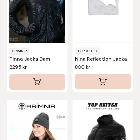
olika
olika
alternativen
alternativen
kan
kan
väljas
väljas
på
på
produktsidan
produktsidan
HRÍMNIR
TOPREITER
Tinna Jacka Dam
Nina Reflection Jacka
2295
kr
800
kr
Den
Den
här
här
produkten
produkten
har
har
flera
flera