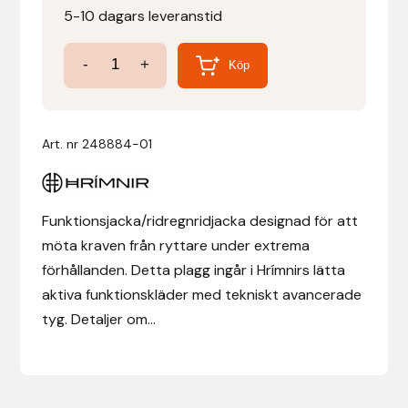
5-10 dagars leveranstid
Denni Design
Regnjacka
-
+
Köp
Hekla
Denni Design / Bomber Bits
Herr
Draupnir
mängd
Art. nr
248884-01
Dy’on
Funktionsjacka/ridregnridjacka designad för att
E.A. Mattes
möta kraven från ryttare under extrema
förhållanden. Detta plagg ingår i Hrímnirs lätta
Eclipse Biofarmab
aktiva funktionskläder med tekniskt avancerade
tyg. Detaljer om...
Ekholm Nordic
Ekol