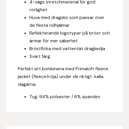
4-vägs stretchmaterial för god
Fager
rörlighet
Huva med dragsko som passar över
Fákur Rideudstyr
de flesta ridhjälmar
Reflekterande logotyper på bröst och
Fleck
ärmar för mer säkerhet
Bröstficka med vattentät dragkedja
Freyja
Svart färg
Furminator
Perfekt att kombinera med Primaloft fleece
jacket (fleecetröja) under de riktigt kalla
G Boots
dagarna.
Globus Sport
Tyg: 94% polyester / 6% spandex
Góa
Gysinge