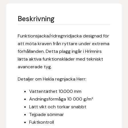
Eldorado
Epona bokförlag
Beskrivning
Equality Line
Funktionsjacka/ridregnridjacka designad för
att möta kraven från ryttare under extrema
EQUES
förhållanden. Detta plagg ingår i Hrímnirs
lätta aktiva funktionskläder med tekniskt
EQUES | KINGSLAND
avancerade tyg.
Equipage
Detaljer om Hekla regnjacka Herr:
Eric LeTixerant
Vattentäthet 10.000 mm
Andningsförmåga 10 000 g/m²
Eskadron
Lätt vikt och torkar snabbt
Tejpade sömmar
Eyjólfur Ísólfsson
Fuktkontroll