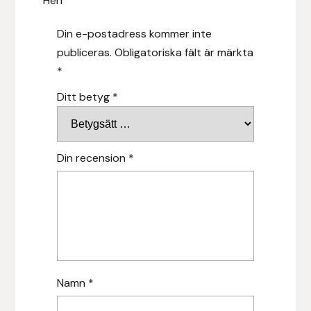
Herr”
Islensk.is
Din e-postadress kommer inte
publiceras.
Obligatoriska fält är märkta
J&S Saddlery
*
Ditt betyg
*
Källquist Equestrian
Karlslund
Din recension
*
Kidka of Iceland
Klisterdekaler.se
Knights
Ky Rotary Bit
Namn
*
Lenanders Grafiska