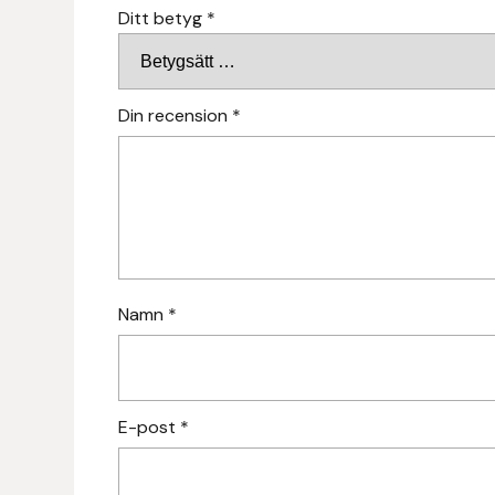
Ditt betyg
*
Hansbo Sport
Heller
Din recension
*
Hesta Gallery
Horse Guard
HRÍMNIR
Iceland Pet
Namn
*
IceTack
IPZV
E-post
*
Islandshästspecialisten