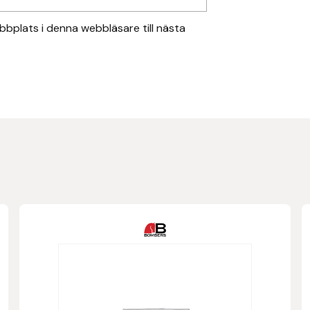
bplats i denna webbläsare till nästa
Den
här
produkten
har
flera