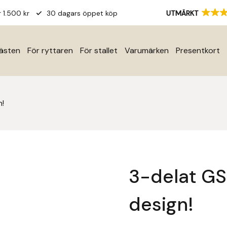
r 1.500 kr
30 dagars öppet köp
UTMÄRKT
hästen
För ryttaren
För stallet
Varumärken
Presentkort
n!
3-delat GS
design!