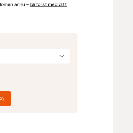
dömen ännu –
bli först med ditt
Köp