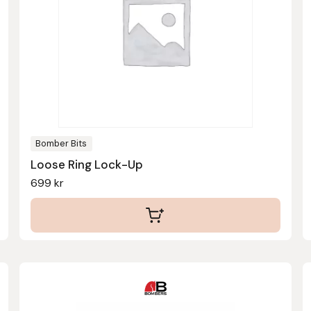
varianter.
De
olika
alternativen
kan
väljas
på
produktsidan
Bomber Bits
Loose Ring Lock-Up
699
kr
Den
här