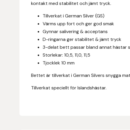
Eldorado
kontakt med stabilitet och jämt tryck.
Tillverkat i German Silver (GS)
Epona bokförlag
Värms upp fort och ger god smak
Equality Line
Gynnar salivering & acceptans
D-ringarna ger stabilitet & jämt tryck
EQUES
3-delat bett passar bland annat hästar so
Storlekar: 10,5, 11,0, 11,5
EQUES | KINGSLAND
Tjocklek 10 mm
Bettet är tillverkat i German Silvers snygga ma
Equipage
Tillverkat speciellt för Islandshästar.
Eric LeTixerant
Eskadron
Eyjólfur Ísólfsson