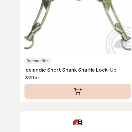
varianter.
De
Leovet
olika
alternativen
Lippo
kan
Lysi Ehf
väljas
på
Metalab
produktsidan
Bomber Bits
Icelandic Short Shank Snaffle Lock-Up
Mias Ridsport
2319
kr
Mountain Horse
Muck Boot Company
Mustad
Den
här