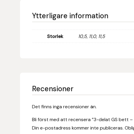
Fager
Ytterligare information
Fákur Rideudstyr
Fleck
Storlek
10,5, 11,0, 11,5
Freyja
Furminator
G Boots
Recensioner
Globus Sport
Det finns inga recensioner än.
Góa
Bli först med att recensera ”3-delat GS bett –
Gysinge
Din e-postadress kommer inte publiceras.
Obli