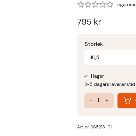
Inga om
795
kr
Storlek
10,5
I lager
2-5 dagars leveranstid
3-
-
+
delat
GS
bett
Art. nr
665218-01
-