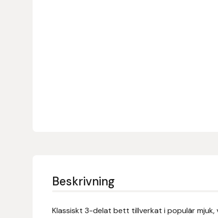
Denni Design
Denni Design / Bomber Bits
Draupnir
Dy’on
E.A. Mattes
Eclipse Biofarmab
Ekholm Nordic
Beskrivning
Ekol
Klassiskt 3-delat bett tillverkat i populär mju