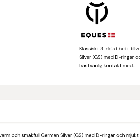
Matt
design!
mängd
Klassiskt 3-delat bett till
Silver (GS) med D-ringar o
hästvänlig kontakt med...
k, varm och smakfull German Silver (GS) med D-ringar och mjuk