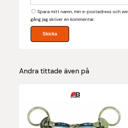
Islensk.is
Spara mitt namn, min e-postadress och web
gång jag skriver en kommentar.
J&S Saddlery
Källquist Equestrian
Karlslund
Kidka of Iceland
Andra tittade även på
Klisterdekaler.se
Den
Knights
här
produkten
Ky Rotary Bit
har
flera
Lenanders Grafiska