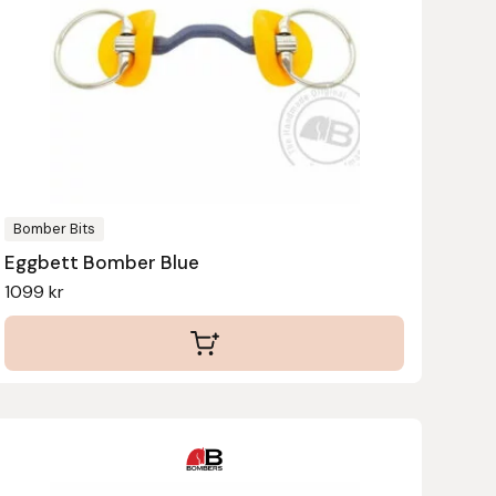
Bomber Bits
Eggbett Bomber Blue
1099
kr
Den
här