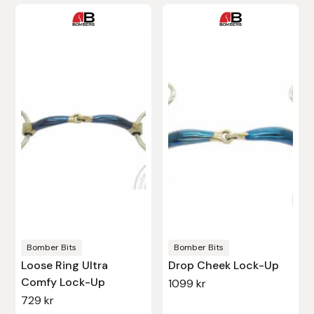
Den
Stina Helmersson Bokförlag
här
produkten
Suedwind
har
flera
Tear-Aid
varianter.
Tekna
De
olika
Tidningen Ridsport Island
alternativen
kan
TöltSaga
väljas
på
TOPREITER
produktsidan
Bomber Bits
Bomber Bits
Loose Ring Ultra
Drop Cheek Lock-Up
Trikem
Comfy Lock-Up
1099
kr
729
kr
Tunahaken