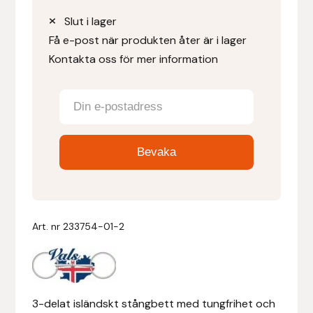
Slut i lager
Denni Design
Få e-post när produkten åter är i lager
Kontakta oss för mer information
Denni Design / Bomber Bits
Draupnir
Dy’on
E.A. Mattes
Eclipse Biofarmab
Art. nr
233754-01-2
Ekholm Nordic
Ekol
3-delat isländskt stångbett med tungfrihet och