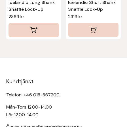
Icelandic Long Shank
Icelandic Short Shank
Snaffle Lock-Up
Snaffle Lock-Up
2369
kr
2319
kr
Kundtjänst
Telefon: +46
018-357200
Mån-Tors 12.00-14.00
Lör 12.00-14.00
Övriga tider maila:
order@agersta.nu