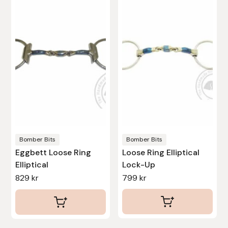
produkten
produkten
Protector
har
har
flera
flera
Redback
varianter.
varianter.
De
De
Roeckl
olika
olika
alternativen
alternativen
Safehorse of Sweden
kan
kan
väljas
väljas
Saltverk
på
på
produktsidan
produktsidan
Bomber Bits
Bomber Bits
Sigga Ævars
Eggbett Loose Ring
Loose Ring Elliptical
Elliptical
Lock-Up
Sivart Bokförlag
829
kr
799
kr
Sonnenreiter
Star