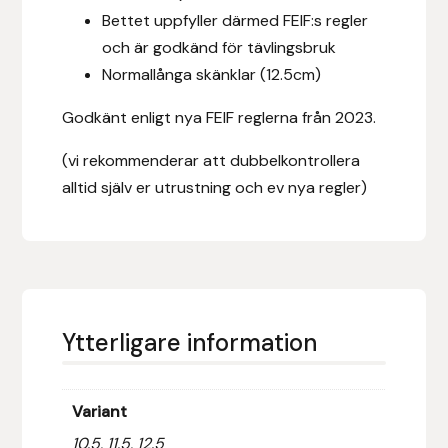
Fager
Bettet uppfyller därmed FEIF:s regler
och är godkänd för tävlingsbruk
Fákur Rideudstyr
Normallånga skänklar (12.5cm)
Godkänt enligt nya FEIF reglerna från 2023.
Fleck
(vi rekommenderar att dubbelkontrollera
Freyja
alltid själv er utrustning och ev nya regler)
Furminator
G Boots
Globus Sport
Ytterligare information
Góa
Variant
Gysinge
10.5, 11.5, 12.5