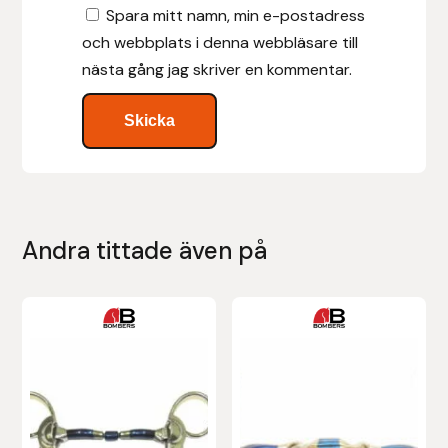
Spara mitt namn, min e-postadress
och webbplats i denna webbläsare till
Leovet
nästa gång jag skriver en kommentar.
Lippo
Lysi Ehf
Metalab
Andra tittade även på
Mias Ridsport
Mountain Horse
Den
Den
här
här
Muck Boot Company
produkten
produkten
har
har
Mustad
flera
flera