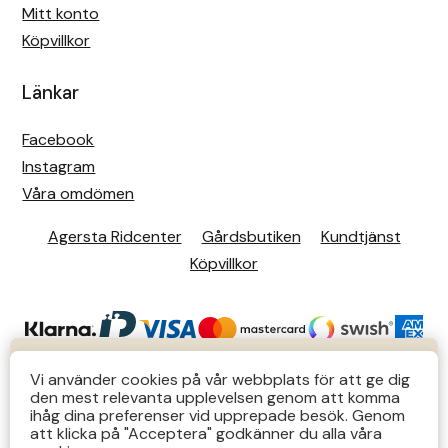
Mitt konto
Köpvillkor
Länkar
Facebook
Instagram
Våra omdömen
Agersta Ridcenter
Gårdsbutiken
Kundtjänst
Köpvillkor
KUNDTJÄNST
Vi använder cookies på vår webbplats för att ge dig
den mest relevanta upplevelsen genom att komma
Butiks- & telefontider Mån-Tors 12-14 Lör 12-14
ihåg dina preferenser vid upprepade besök. Genom
att klicka på "Acceptera" godkänner du alla våra
övriga tider via e-post: order@agersta.nu
© 2026 Agersta.