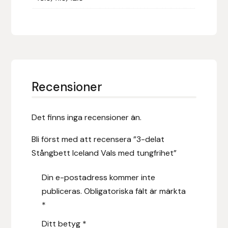
Hansbo Sport
Heller
Hesta Gallery
Recensioner
Horse Guard
Det finns inga recensioner än.
HRÍMNIR
Bli först med att recensera ”3-delat
Iceland Pet
Stångbett Iceland Vals med tungfrihet”
IceTack
Din e-postadress kommer inte
publiceras.
Obligatoriska fält är märkta
IPZV
*
Islandshästspecialisten
Ditt betyg
*