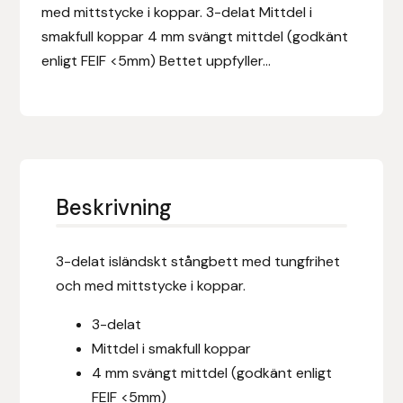
Eldorado
med mittstycke i koppar. 3-delat Mittdel i
smakfull koppar 4 mm svängt mittdel (godkänt
Epona bokförlag
enligt FEIF <5mm) Bettet uppfyller...
Equality Line
EQUES
EQUES | KINGSLAND
Beskrivning
Equipage
3-delat isländskt stångbett med tungfrihet
Eric LeTixerant
och med mittstycke i koppar.
3-delat
Eskadron
Mittdel i smakfull koppar
4 mm svängt mittdel (godkänt enligt
Eyjólfur Ísólfsson
FEIF <5mm)