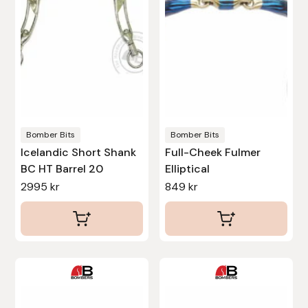
varianter.
varianter.
Nammi Godis
De
De
olika
olika
Natur & Kultur bokförlag
alternativen
alternativen
kan
kan
Nyttorp
väljas
väljas
Parisol
på
på
produktsidan
produktsidan
Bomber Bits
Bomber Bits
PAVO
Icelandic Short Shank
Full-Cheek Fulmer
BC HT Barrel 20
Elliptical
Pharmakas
2995
kr
849
kr
Pikeur
Prestige
Den
Den
Professional’s Choice
här
här