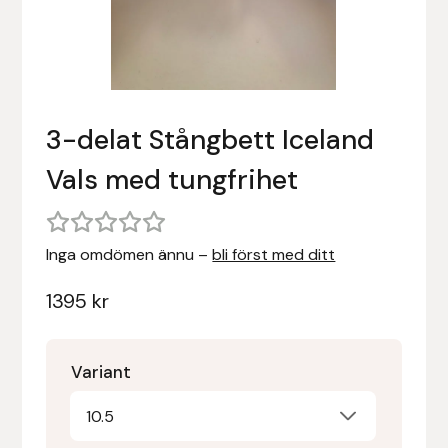
Stigläder
Träning och longering
Ridbyxor, kjolar, overaller mm
Beris Bits
Vojlockar och schabrak
Tränsdelar och tyglar
Ridjackor, kappor, västar mm
Bocaj
3-delat Stångbett Iceland
Ridskor och ridstövlar
Boett
Vals med tungfrihet
Tävlingskavajer och blusar
Bomber Bits
Väskor, bagar, påsar mm
Borstiq
Inga omdömen ännu –
bli först med ditt
Bucas
1395
kr
Casco
Variant
Catago Equestrian
10.5
Charles Owen