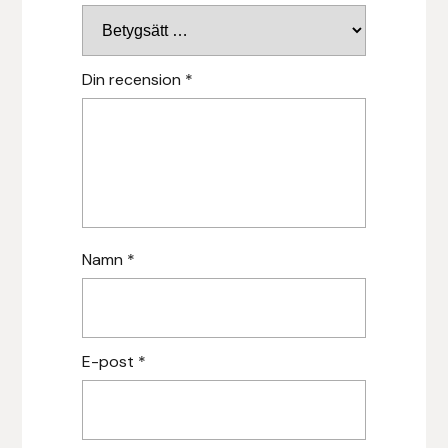
Islensk.is
Din recension
*
J&S Saddlery
Källquist Equestrian
Karlslund
Kidka of Iceland
Namn
*
Klisterdekaler.se
Knights
E-post
*
Ky Rotary Bit
Lenanders Grafiska