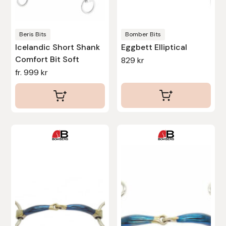
väljas
väljas
Protector
på
på
produktsidan
produktsidan
Beris Bits
Bomber Bits
Redback
Icelandic Short Shank
Eggbett Elliptical
Comfort Bit Soft
829
kr
Roeckl
fr.
999
kr
Safehorse of Sweden
Saltverk
Den
Sigga Ævars
här
produkten
Sivart Bokförlag
har
flera
Sonnenreiter
varianter.
De
Star