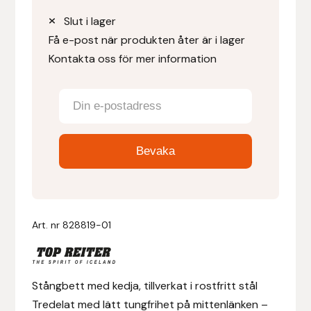
Slut i lager
Denni Design
Få e-post när produkten åter är i lager
Kontakta oss för mer information
Denni Design / Bomber Bits
Draupnir
Dy’on
E.A. Mattes
Eclipse Biofarmab
Art. nr
828819-01
Ekholm Nordic
Ekol
Stångbett med kedja, tillverkat i rostfritt stål
Tredelat med lätt tungfrihet på mittenlänken –