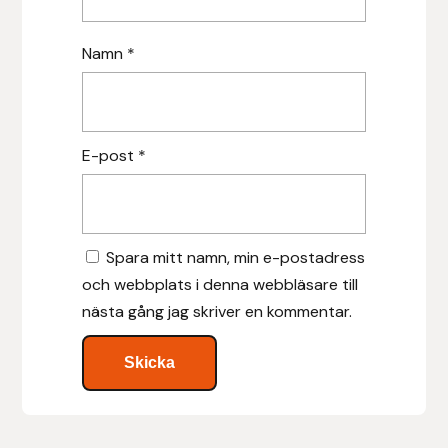
Islensk.is
Namn
*
J&S Saddlery
Källquist Equestrian
E-post
*
Karlslund
Kidka of Iceland
Spara mitt namn, min e-postadress
och webbplats i denna webbläsare till
Klisterdekaler.se
nästa gång jag skriver en kommentar.
Knights
Ky Rotary Bit
Lenanders Grafiska