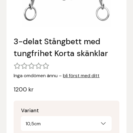
Stigläder
Träning och longering
Ridbyxor, kjolar, overaller mm
Beris Bits
Vojlockar och schabrak
Tränsdelar och tyglar
Ridjackor, kappor, västar mm
Bocaj
3-delat Stångbett med
Ridskor och ridstövlar
Boett
tungfrihet Korta skänklar
Tävlingskavajer och blusar
Bomber Bits
Väskor, bagar, påsar mm
Borstiq
Inga omdömen ännu –
bli först med ditt
Bucas
1200
kr
Casco
Variant
Catago Equestrian
10,5cm
Charles Owen