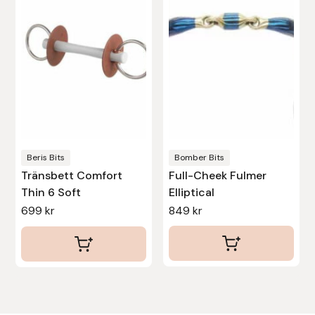
flera
flera
varianter.
varianter.
Uhip
De
De
olika
olika
Uvex
alternativen
alternativen
kan
kan
Vals
väljas
väljas
på
på
Veredus
produktsidan
produktsidan
Beris Bits
Bomber Bits
Walsh
Tränsbett Comfort
Full-Cheek Fulmer
Thin 6 Soft
Elliptical
Werkman Hoofcare
699
kr
849
kr
Willab
Wintec