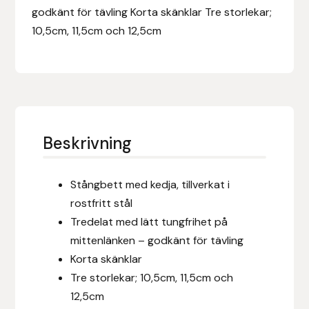
Eldorado
godkänt för tävling Korta skänklar Tre storlekar;
10,5cm, 11,5cm och 12,5cm
Epona bokförlag
Equality Line
EQUES
Beskrivning
EQUES | KINGSLAND
Equipage
Stångbett med kedja, tillverkat i
rostfritt stål
Eric LeTixerant
Tredelat med lätt tungfrihet på
mittenlänken – godkänt för tävling
Eskadron
Korta skänklar
Tre storlekar; 10,5cm, 11,5cm och
Eyjólfur Ísólfsson
12,5cm