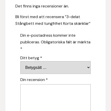
Det finns inga recensioner än.
Hansbo Sport
Bli först med att recensera ”3-delat
Heller
Stångbett med tungfrihet Korta skänklar”
Hesta Gallery
Din e-postadress kommer inte
publiceras.
Obligatoriska fält är märkta
Horse Guard
*
HRÍMNIR
Ditt betyg
*
Iceland Pet
Din recension
*
IceTack
IPZV
Islandshästspecialisten