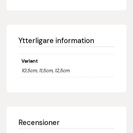
Fager
Fákur Rideudstyr
Fleck
Ytterligare information
Freyja
Variant
Furminator
10,5cm, 11,5cm, 12,5cm
G Boots
Globus Sport
Góa
Recensioner
Gysinge