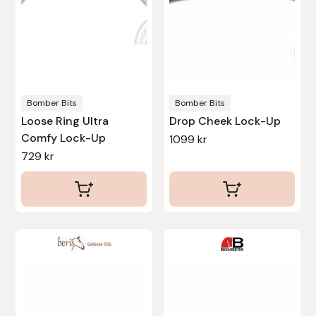
olika
Stina Helmersson Bokförlag
alternativen
kan
Suedwind
väljas
på
Tear-Aid
produktsidan
Bomber Bits
Bomber Bits
Loose Ring Ultra
Drop Cheek Lock-Up
Tekna
Comfy Lock-Up
1099
kr
729
kr
Tidningen Ridsport Island
TöltSaga
TOPREITER
Den
Den
här
här
Trikem
produkten
produkten
har
har
Tunahaken