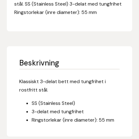
Eldorado
stål. SS (Stainless Steel) 3-delat med tungfrihet
Ringstorlekar (inre diameter): 55 mm
Epona bokförlag
Equality Line
EQUES
Beskrivning
EQUES | KINGSLAND
Equipage
Klassiskt 3-delat bett med tungfrihet i
rostfritt stål.
Eric LeTixerant
SS (Stainless Steel)
3-delat med tungfrihet
Eskadron
Ringstorlekar (inre diameter): 55 mm
Eyjólfur Ísólfsson