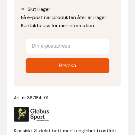
Slut i lager
Denni Design
Få e-post när produkten åter är i lager
Kontakta oss för mer information
Denni Design / Bomber Bits
Draupnir
Dy’on
E.A. Mattes
Eclipse Biofarmab
Art. nr
887184-01
Ekholm Nordic
Ekol
Klassiskt 3-delat bett med tungfrihet i rostfritt