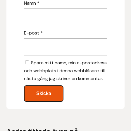
Namn
*
Islensk.is
J&S Saddlery
E-post
*
Källquist Equestrian
Karlslund
Spara mitt namn, min e-postadress
och webbplats i denna webbläsare till
Kidka of Iceland
nästa gång jag skriver en kommentar.
Klisterdekaler.se
Knights
Ky Rotary Bit
Lenanders Grafiska