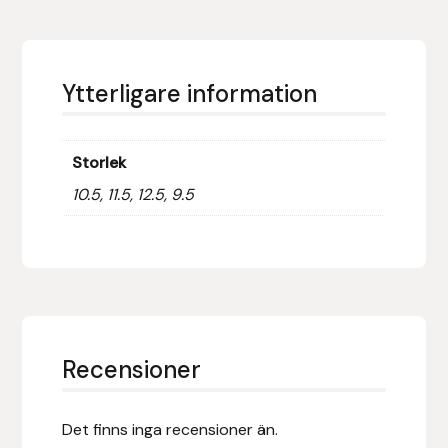
Fager
Fákur Rideudstyr
Ytterligare information
Fleck
Storlek
Freyja
10.5, 11.5, 12.5, 9.5
Furminator
G Boots
Globus Sport
Recensioner
Góa
Gysinge
Det finns inga recensioner än.