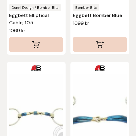
Protector
Denni Design / Bomber Bits
Bomber Bits
Eggbett Elliptical
Eggbett Bomber Blue
Redback
Cable, 10.5
1099
kr
1069
kr
Roeckl
Safehorse of Sweden
Den
Saltverk
här
Sigga Ævars
produkten
har
Sivart Bokförlag
flera
varianter.
Sonnenreiter
De
olika
Star
alternativen