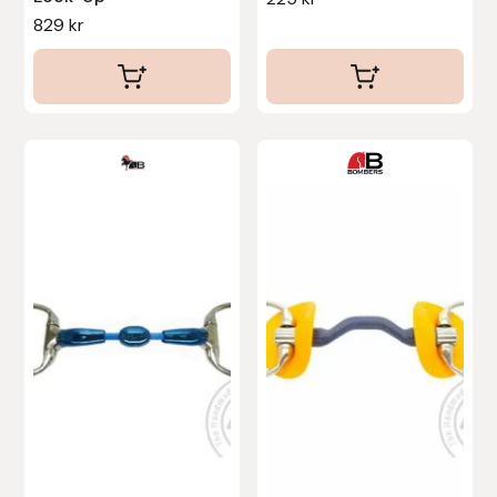
Nammi Godis
829
kr
Natur & Kultur bokförlag
Nyttorp
Parisol
PAVO
Pharmakas
Pikeur
Prestige
Professional’s Choice