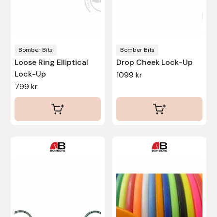
kan
Stina Helmersson Bokförlag
väljas
på
Suedwind
produktsidan
Bomber Bits
Bomber Bits
Loose Ring Elliptical
Drop Cheek Lock-Up
Tear-Aid
Lock-Up
1099
kr
799
kr
Tekna
Tidningen Ridsport Island
TöltSaga
Den
Den
här
här
TOPREITER
produkten
produkten
har
har
Trikem
flera
flera
varianter.
varianter.
Tunahaken