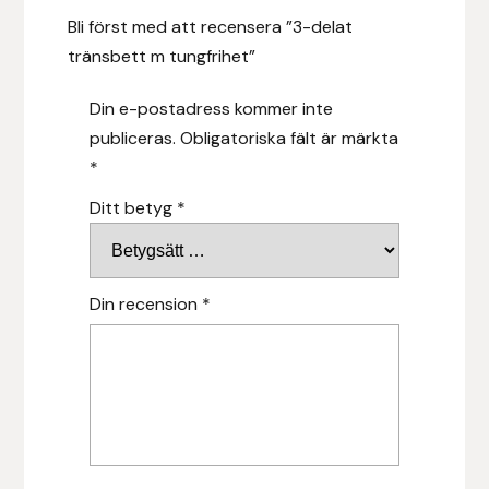
Bli först med att recensera ”3-delat
Hansbo Sport
tränsbett m tungfrihet”
Heller
Din e-postadress kommer inte
publiceras.
Obligatoriska fält är märkta
Hesta Gallery
*
Horse Guard
Ditt betyg
*
HRÍMNIR
Din recension
*
Iceland Pet
IceTack
IPZV
Islandshästspecialisten