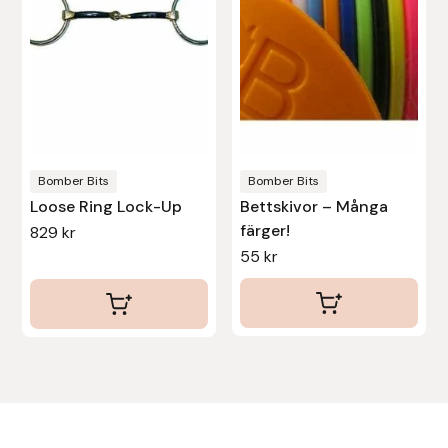
De
De
olika
olika
Uhip
alternativen
alternativen
Uvex
kan
kan
väljas
väljas
Vals
på
på
produktsidan
produktsidan
Bomber Bits
Bomber Bits
Veredus
Loose Ring Lock-Up
Bettskivor – Många
färger!
829
kr
Walsh
55
kr
Werkman Hoofcare
Willab
Wintec