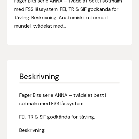
Fager Bits serie ANNA – tvådelat bett i sötmalm
Eldorado
med FSS låssystem. FEI, TR & SIF godkända för
tävling. Beskrivning: Anatomiskt utformad
Epona bokförlag
mundel, tvådelat med...
Equality Line
EQUES
EQUES | KINGSLAND
Beskrivning
Equipage
Fager Bits serie ANNA – tvådelat bett i
Eric LeTixerant
sötmalm med FSS låssystem.
Eskadron
FEI, TR & SIF godkända för tävling.
Eyjólfur Ísólfsson
Beskrivning: