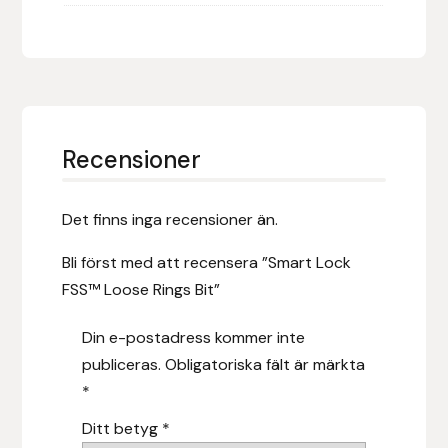
Islensk.is
J&S Saddlery
Källquist Equestrian
Recensioner
Karlslund
Det finns inga recensioner än.
Kidka of Iceland
Bli först med att recensera ”Smart Lock
FSS™ Loose Rings Bit”
Klisterdekaler.se
Din e-postadress kommer inte
Knights
publiceras.
Obligatoriska fält är märkta
*
Ky Rotary Bit
Ditt betyg
*
Lenanders Grafiska