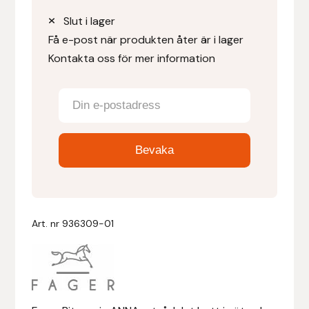
Slut i lager
Denni Design
Få e-post när produkten åter är i lager
Kontakta oss för mer information
Denni Design / Bomber Bits
Draupnir
Dy’on
E.A. Mattes
Eclipse Biofarmab
Art. nr
936309-01
Ekholm Nordic
Ekol