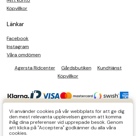
Mitt konto
Köpvillkor
Länkar
Facebook
Instagram
Våra omdömen
Agersta Ridcenter
Gårdsbutiken
Kundtjänst
Köpvillkor
KUNDTJÄNST
Vi använder cookies på vår webbplats för att ge dig
den mest relevanta upplevelsen genom att komma
Butiks- & telefontider Mån-Tors 12-14 Lör 12-14
ihåg dina preferenser vid upprepade besök. Genom
att klicka på "Acceptera" godkänner du alla våra
övriga tider via e-post: order@agersta.nu
© 2026 Agersta.
cookies.