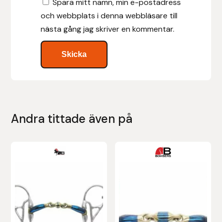
Spara mitt namn, min e-postadress
Nammi Godis
och webbplats i denna webbläsare till
nästa gång jag skriver en kommentar.
Natur & Kultur bokförlag
Nyttorp
Parisol
PAVO
Andra tittade även på
Pharmakas
Den
Den
Pikeur
här
här
produkten
produkten
Prestige
har
har
flera
flera
Professional’s Choice
varianter.
varianter.