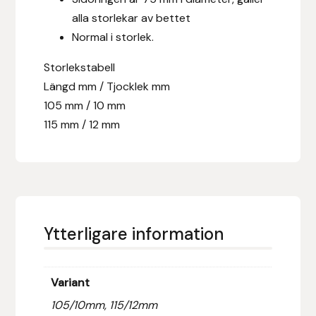
alla storlekar av bettet
Hansbo Sport
Normal i storlek.
Heller
Storlekstabell
Längd mm / Tjocklek mm
Hesta Gallery
105 mm / 10 mm
115 mm / 12 mm
Horse Guard
HRÍMNIR
Iceland Pet
Ytterligare information
IceTack
IPZV
Variant
105/10mm, 115/12mm
Islandshästspecialisten