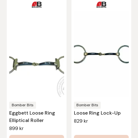
Den
Den
här
här
Uhip
produkten
produkten
Uvex
har
har
flera
flera
Vals
varianter.
varianter.
De
De
Veredus
olika
olika
alternativen
alternativen
Walsh
kan
kan
väljas
väljas
Werkman Hoofcare
på
på
produktsidan
produktsidan
Bomber Bits
Bomber Bits
Willab
Eggbett Loose Ring
Loose Ring Lock-Up
Elliptical Roller
829
kr
Wintec
899
kr