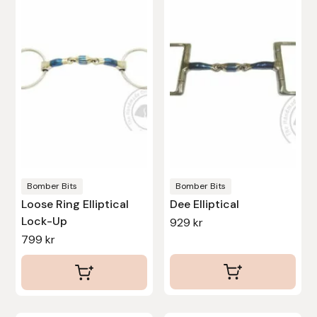
har
har
Stina Helmersson Bokförlag
flera
flera
varianter.
varianter.
Suedwind
De
De
olika
olika
Tear-Aid
alternativen
alternativen
kan
kan
Tekna
väljas
väljas
på
på
Tidningen Ridsport Island
produktsidan
produktsidan
Bomber Bits
Bomber Bits
TöltSaga
Loose Ring Elliptical
Dee Elliptical
Lock-Up
929
kr
799
kr
TOPREITER
Trikem
Tunahaken