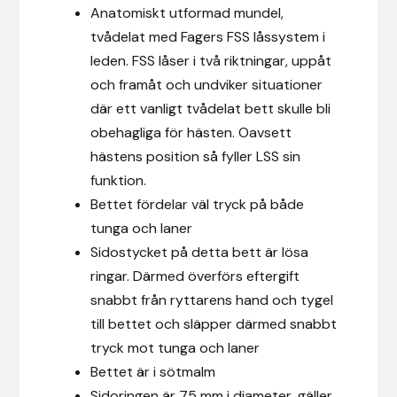
Anatomiskt utformad mundel,
Fager
tvådelat med Fagers FSS låssystem i
leden. FSS låser i två riktningar, uppåt
Fákur Rideudstyr
och framåt och undviker situationer
Fleck
där ett vanligt tvådelat bett skulle bli
obehagliga för hästen. Oavsett
Freyja
hästens position så fyller LSS sin
funktion.
Furminator
Bettet fördelar väl tryck på både
tunga och laner
G Boots
Sidostycket på detta bett är lösa
ringar. Därmed överförs eftergift
Globus Sport
snabbt från ryttarens hand och tygel
till bettet och släpper därmed snabbt
Góa
tryck mot tunga och laner
Bettet är i sötmalm
Gysinge
Sidoringen är 75 mm i diameter, gäller