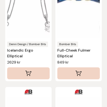
De
De
Protector
olika
olika
Redback
alternativen
alternativen
kan
kan
Roeckl
väljas
väljas
på
på
Safehorse of Sweden
produktsidan
produktsidan
Denni Design / Bomber Bits
Bomber Bits
Icelandic Ergo
Full-Cheek Fulmer
Saltverk
Elliptical
Elliptical
2629
kr
849
kr
Sigga Ævars
Sivart Bokförlag
Sonnenreiter
Den
Den
här
här
Star
produkten
produkten