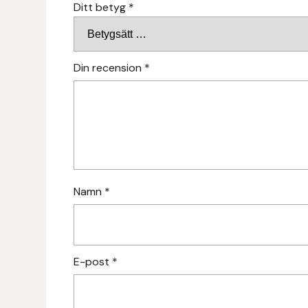
Ditt betyg
*
Fager
Fákur Rideudstyr
Din recension
*
Fleck
Freyja
Furminator
G Boots
Namn
*
Globus Sport
Góa
E-post
*
Gysinge