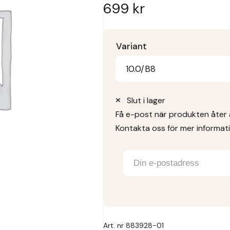
699
kr
Variant
10.0/B8
Slut i lager
Få e-post när produkten åter ä
Kontakta oss för mer informat
Art. nr
883928-01