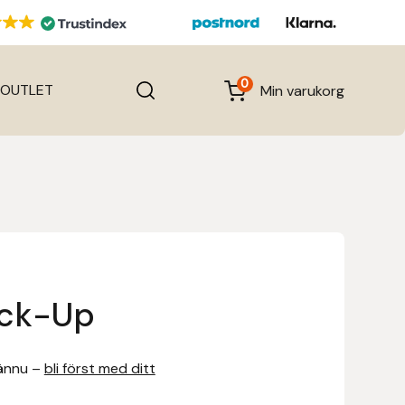
0
OUTLET
Min varukorg
ock-Up
ännu –
bli först med ditt