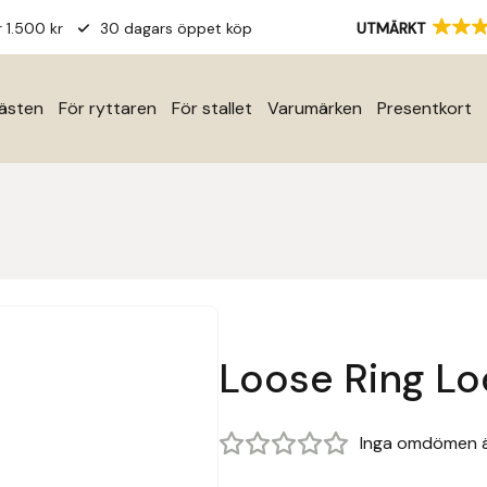
r 1.500 kr
30 dagars öppet köp
UTMÄRKT
hästen
För ryttaren
För stallet
Varumärken
Presentkort
Loose Ring L
Inga omdömen 