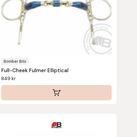
varianter.
De
olika
alternativen
kan
väljas
på
produktsidan
Bomber Bits
Full-Cheek Fulmer Elliptical
849
kr
Den
här