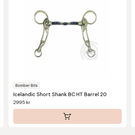
produkten
har
flera
varianter.
De
olika
alternativen
kan
väljas
på
produktsidan
Bomber Bits
Icelandic Short Shank BC HT Barrel 20
2995
kr