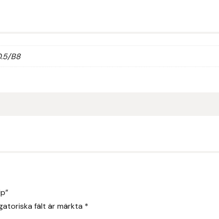
10.5/B8
Up”
gatoriska fält är märkta
*