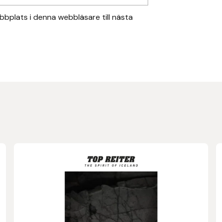
bplats i denna webbläsare till nästa
Den
här
produkten
har
flera