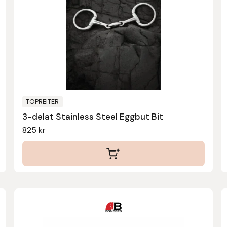
varianter.
De
olika
alternativen
kan
väljas
på
produktsidan
TOPREITER
3-delat Stainless Steel Eggbut Bit
825
kr
Den
här