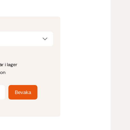
r i lager
ion