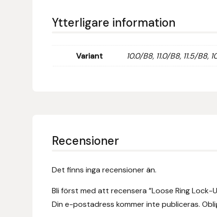
Eldorado
Ytterligare information
Epona bokförlag
Equality Line
Variant
10.0/B8, 11.0/B8, 11.5/B8, 
EQUES
EQUES | KINGSLAND
Equipage
Recensioner
Eric LeTixerant
Det finns inga recensioner än.
Eskadron
Bli först med att recensera ”Loose Ring Lock-
Eyjólfur Ísólfsson
Din e-postadress kommer inte publiceras.
Obli