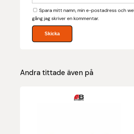
Hansbo Sport
Spara mitt namn, min e-postadress och web
gång jag skriver en kommentar.
Heller
Hesta Gallery
Horse Guard
HRÍMNIR
Andra tittade även på
Iceland Pet
IceTack
IPZV
Islandshästspecialisten