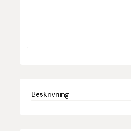
Denni Design
Denni Design / Bomber Bits
Draupnir
Dy’on
E.A. Mattes
Eclipse Biofarmab
Beskrivning
Ekholm Nordic
Ekol