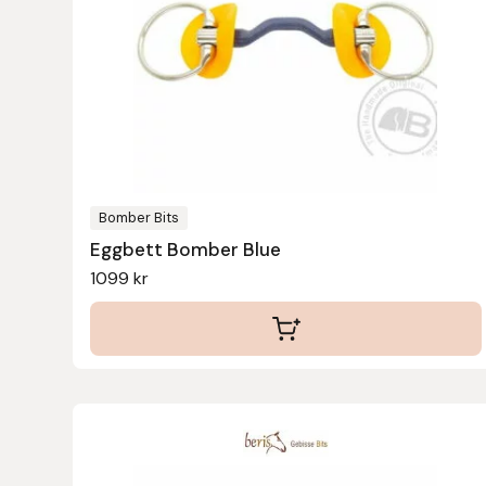
Islensk.is
J&S Saddlery
Källquist Equestrian
Karlslund
Bomber Bits
Eggbett Bomber Blue
Kidka of Iceland
1099
kr
Klisterdekaler.se
Knights
Ky Rotary Bit
Lenanders Grafiska