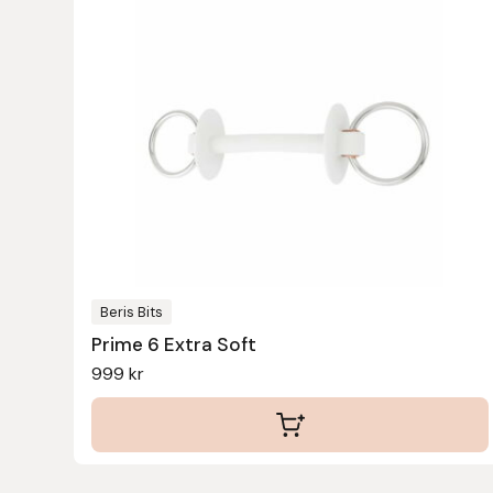
Leovet
Lippo
Lysi Ehf
Metalab
Mias Ridsport
Beris Bits
Mountain Horse
Prime 6 Extra Soft
999
kr
Muck Boot Company
Mustad