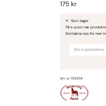
175
kr
Slut i lager
Få e-post när produkten
Kontakta oss för mer i
Art. nr
759259