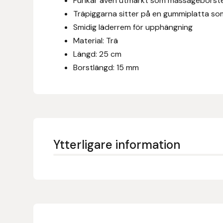
Funkar även utmärkt som massageborst
Eldorado
Träpiggarna sitter på en gummiplatta som 
Smidig läderrem för upphängning
Epona bokförlag
Material: Trä
Längd: 25 cm
Equality Line
Borstlängd: 15 mm
EQUES
EQUES | KINGSLAND
Equipage
Ytterligare information
Eric LeTixerant
Eskadron
Eyjólfur Ísólfsson