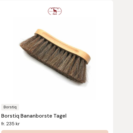
Den
här
produkten
har
flera
varianter.
De
olika
alternativen
kan
väljas
på
produktsidan
Borstiq
Borstiq Bananborste Tagel
fr.
235
kr