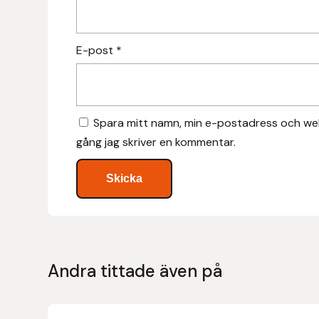
Hansbo Sport
E-post
*
Heller
Hesta Gallery
Spara mitt namn, min e-postadress och web
Horse Guard
gång jag skriver en kommentar.
HRÍMNIR
Iceland Pet
IceTack
Andra tittade även på
IPZV
Islandshästspecialisten