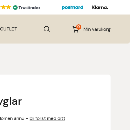
0
OUTLET
Min varukorg
yglar
dömen ännu –
bli först med ditt