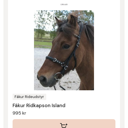
Fákur Rideudstyr
Fákur Ridkapson Island
995
kr