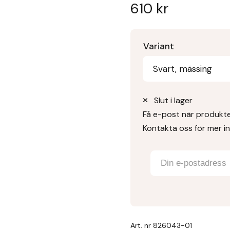
610
kr
Variant
Svart, mässing
Slut i lager
Få e-post när produkten
Kontakta oss för mer i
Art. nr
826043-01