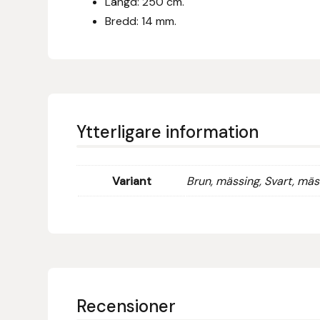
Längd: 250 cm.
Eldorado
Bredd: 14 mm.
Epona bokförlag
Equality Line
EQUES
Ytterligare information
EQUES | KINGSLAND
Variant
Brun, mässing, Svart, mäs
Equipage
Eric LeTixerant
Eskadron
Eyjólfur Ísólfsson
Recensioner