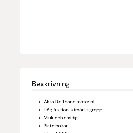
Denni Design
Denni Design / Bomber Bits
Draupnir
Dy’on
E.A. Mattes
Beskrivning
Eclipse Biofarmab
Äkta BioThane material
Ekholm Nordic
Hög friktion, utmärkt grepp
Mjuk och smidig
Ekol
Pistolhakar