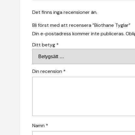
Fager
Det finns inga recensioner än.
Fákur Rideudstyr
Bli först med att recensera ”Biothane Tyglar”
Din e-postadress kommer inte publiceras.
Obli
Fleck
Ditt betyg
*
Freyja
Furminator
Din recension
*
G Boots
Globus Sport
Góa
Namn
*
Gysinge