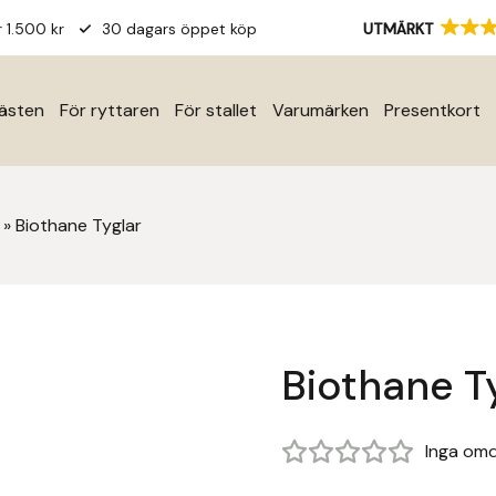
r 1.500 kr
30 dagars öppet köp
UTMÄRKT
hästen
För ryttaren
För stallet
Varumärken
Presentkort
»
Biothane Tyglar
Biothane T
Inga om