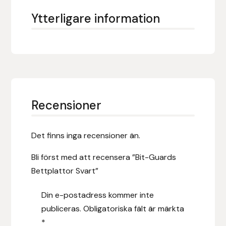
Fager
Ytterligare information
Fákur Rideudstyr
Fleck
Freyja
Recensioner
Furminator
Det finns inga recensioner än.
G Boots
Bli först med att recensera ”Bit-Guards
Globus Sport
Bettplattor Svart”
Góa
Din e-postadress kommer inte
publiceras.
Obligatoriska fält är märkta
Gysinge
*