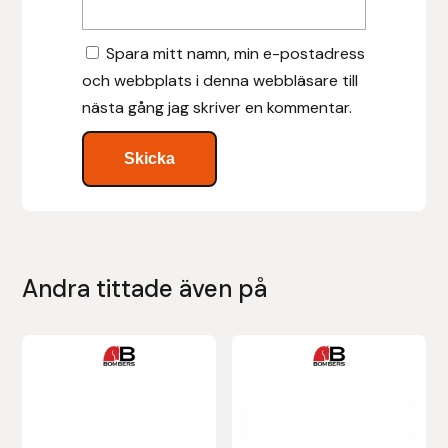
Islensk.is
Spara mitt namn, min e-postadress
och webbplats i denna webbläsare till
J&S Saddlery
nästa gång jag skriver en kommentar.
Källquist Equestrian
Karlslund
Kidka of Iceland
Andra tittade även på
Klisterdekaler.se
Knights
Den
Den
här
här
Ky Rotary Bit
produkten
produkten
har
har
Lenanders Grafiska