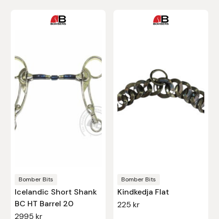
Protector
Den
här
Redback
produkten
har
Roeckl
flera
Safehorse of Sweden
varianter.
De
Saltverk
olika
alternativen
Sigga Ævars
kan
väljas
Sivart Bokförlag
på
produktsidan
Bomber Bits
Bomber Bits
Sonnenreiter
Icelandic Short Shank
Kindkedja Flat
BC HT Barrel 20
225
kr
Star
2995
kr