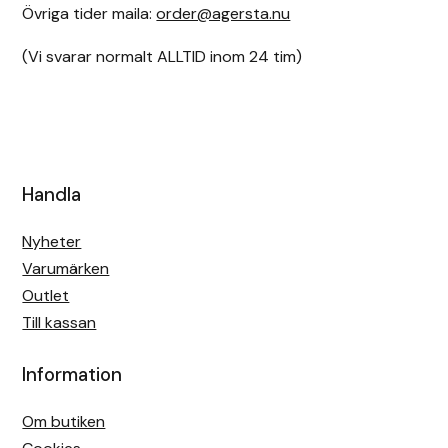
Övriga tider maila:
order@agersta.nu
(Vi svarar normalt ALLTID inom 24 tim)
Handla
Nyheter
Varumärken
Outlet
Till kassan
Information
Om butiken