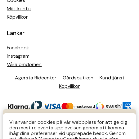
Cookies
Mitt konto
Köpvillkor
Länkar
Facebook
Instagram
Våra omdömen
Agersta Ridcenter
Gårdsbutiken
Kundtjänst
Köpvillkor
KUNDTJÄNST
Vi använder cookies på vår webbplats för att ge dig
den mest relevanta upplevelsen genom att komma
Butiks- & telefontider Mån-Tors 12-14 Lör 12-14
ihåg dina preferenser vid upprepade besök. Genom
att klicka på "Acceptera" godkänner du alla våra