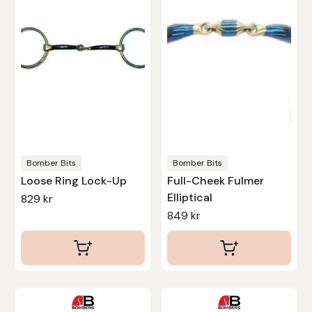
flera
flera
varianter.
varianter.
Leovet
De
De
olika
olika
Lippo
alternativen
alternativen
kan
kan
Lysi Ehf
väljas
väljas
Metalab
på
på
produktsidan
produktsidan
Bomber Bits
Bomber Bits
Mias Ridsport
Loose Ring Lock-Up
Full-Cheek Fulmer
Elliptical
829
kr
Mountain Horse
849
kr
Muck Boot Company
Mustad
Den
Den