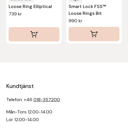
Loose Ring Elliptical
Smart Lock FSS™
Uhip
Loose Rings Bit
739
kr
990
kr
Uvex
Vals
Veredus
Walsh
Werkman Hoofcare
Kundtjänst
Telefon: +46
018-357200
Willab
Mån-Tors 12.00-14.00
Wintec
Lör 12.00-14.00