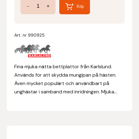
Bit-
-
+
Köp
Guards
Denni Design
Bettplattor
Denni Design / Bomber Bits
Svart
Art. nr
990925
mängd
Draupnir
Dy’on
Fina mjuka nätta bettplattor från Karlslund.
Används för att skydda mungipan på hästen.
E.A. Mattes
Även mycket populärt och användbart på
unghästar i samband med inridningen. Mjuka...
Eclipse Biofarmab
Ekholm Nordic
Ekol