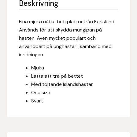
Beskrivning
Eldorado
Epona bokförlag
Fina mjuka nätta bettplattor från Karlslund.
Används för att skydda mungipan på
Equality Line
hästen. Även mycket populärt och
användbart på unghästar i samband med
EQUES
inridningen.
EQUES | KINGSLAND
Mjuka
Lätta att trä på bettet
Equipage
Med töltande Islandshästar
One size
Eric LeTixerant
Svart
Eskadron
Eyjólfur Ísólfsson