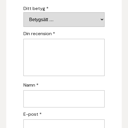
Hansbo Sport
Ditt betyg
*
Heller
Din recension
*
Hesta Gallery
Horse Guard
HRÍMNIR
Iceland Pet
Namn
*
IceTack
IPZV
E-post
*
Islandshästspecialisten