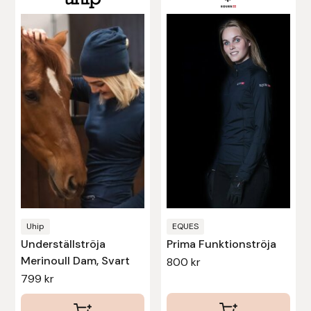
här
här
produkten
produkten
har
har
flera
flera
varianter.
varianter.
De
De
olika
olika
alternativen
alternativen
kan
kan
väljas
väljas
på
på
produktsidan
produktsidan
Uhip
EQUES
Underställströja
Prima Funktionströja
Merinoull Dam, Svart
800
kr
799
kr