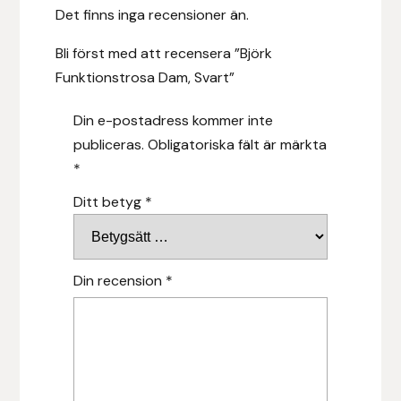
Det finns inga recensioner än.
Hansbo Sport
Bli först med att recensera ”Björk
Heller
Funktionstrosa Dam, Svart”
Hesta Gallery
Din e-postadress kommer inte
publiceras.
Obligatoriska fält är märkta
Horse Guard
*
Ditt betyg
*
HRÍMNIR
Iceland Pet
Din recension
*
IceTack
IPZV
Islandshästspecialisten