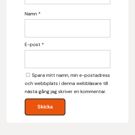
Islensk.is
Namn
*
J&S Saddlery
Källquist Equestrian
E-post
*
Karlslund
Kidka of Iceland
Spara mitt namn, min e-postadress
och webbplats i denna webbläsare till
Klisterdekaler.se
nästa gång jag skriver en kommentar.
Knights
Ky Rotary Bit
Lenanders Grafiska