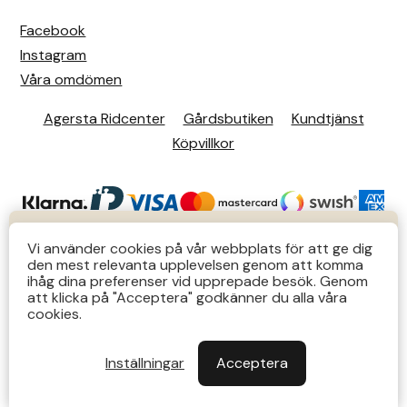
Facebook
Instagram
Våra omdömen
Agersta Ridcenter
Gårdsbutiken
Kundtjänst
Köpvillkor
KUNDTJÄNST
Vi använder cookies på vår webbplats för att ge dig
den mest relevanta upplevelsen genom att komma
Butiks- & telefontider Mån-Tors 12-14 Lör 12-14
ihåg dina preferenser vid upprepade besök. Genom
att klicka på "Acceptera" godkänner du alla våra
övriga tider via e-post: order@agersta.nu
© 2026 Agersta.
cookies.
Till OUTLET>>
Inställningar
Acceptera
Stäng