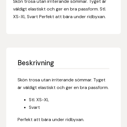
Skön trosa utan irriterande sömmar. Tyget är
Eldorado
väldigt elastiskt och ger en bra passform. Stl.
Epona bokförlag
XS-XL Svart Perfekt att bära under ridbyxan.
Equality Line
EQUES
EQUES | KINGSLAND
Beskrivning
Equipage
Skön trosa utan irriterande sömmar. Tyget
är väldigt elastiskt och ger en bra passform.
Eric LeTixerant
Stl. XS-XL
Eskadron
Svart
Eyjólfur Ísólfsson
Perfekt att bära under ridbyxan.