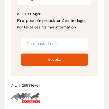
Denni Design
Slut i lager
Få e-post när produkten åter är i lager
Denni Design / Bomber Bits
Kontakta oss för mer information
Draupnir
Dy’on
E.A. Mattes
Eclipse Biofarmab
Art. nr
288336-01
Ekholm Nordic
Ekol