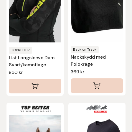
De
De
olika
olika
Stina Helmersson Bokförlag
alternativen
alternativen
Suedwind
kan
kan
väljas
väljas
Tear-Aid
på
på
produktsidan
produktsidan
Back on Track
TOPREITER
Tekna
Nackskydd med
List Longsleeve Dam
Polokrage
Svart/kamoflage
Tidningen Ridsport Island
369
kr
850
kr
TöltSaga
TOPREITER
Den
Den
Trikem
här
här
produkten
produkten
Tunahaken