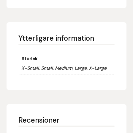
Fager
Fákur Rideudstyr
Fleck
Ytterligare information
Freyja
Storlek
Furminator
X-Small, Small, Medium, Large, X-Large
G Boots
Globus Sport
Góa
Recensioner
Gysinge