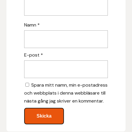
Hansbo Sport
Heller
Namn
*
Hesta Gallery
Horse Guard
E-post
*
HRÍMNIR
Iceland Pet
Spara mitt namn, min e-postadress
och webbplats i denna webbläsare till
IceTack
nästa gång jag skriver en kommentar.
IPZV
Islandshästspecialisten