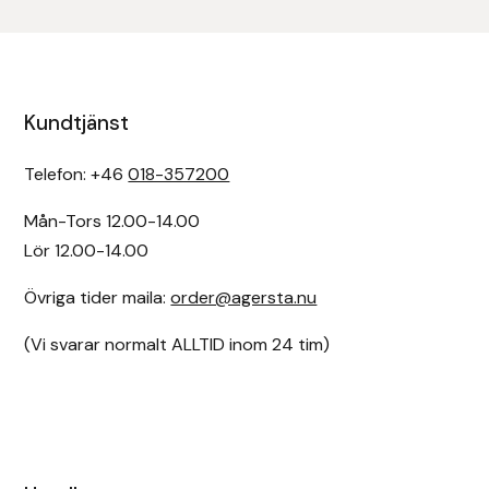
Uhip
Uvex
Kundtjänst
Vals
Telefon: +46
018-357200
Veredus
Mån-Tors 12.00-14.00
Lör 12.00-14.00
Walsh
Övriga tider maila:
order@agersta.nu
Werkman Hoofcare
(Vi svarar normalt ALLTID inom 24 tim)
Willab
Wintec