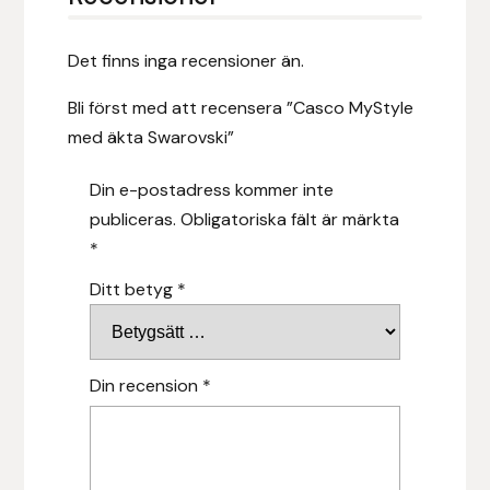
Fager
Det finns inga recensioner än.
Fákur Rideudstyr
Bli först med att recensera ”Casco MyStyle
Fleck
med äkta Swarovski”
Freyja
Din e-postadress kommer inte
publiceras.
Obligatoriska fält är märkta
Furminator
*
Ditt betyg
*
G Boots
Globus Sport
Din recension
*
Góa
Gysinge