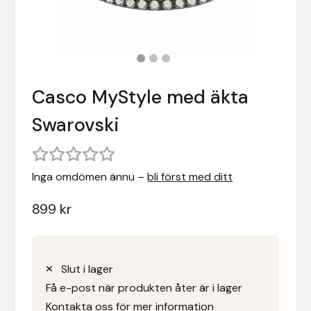
Stigläder
Träning och longering
Ridbyxor, kjolar, overaller mm
Beris Bits
Vojlockar och schabrak
Tränsdelar och tyglar
Ridjackor, kappor, västar mm
Bocaj
Casco MyStyle med äkta
Ridskor och ridstövlar
Boett
Swarovski
Tävlingskavajer och blusar
Bomber Bits
Väskor, bagar, påsar mm
Borstiq
Inga omdömen ännu –
bli först med ditt
Bucas
899
kr
Casco
Slut i lager
Catago Equestrian
Få e-post när produkten åter är i lager
Kontakta oss för mer information
Charles Owen