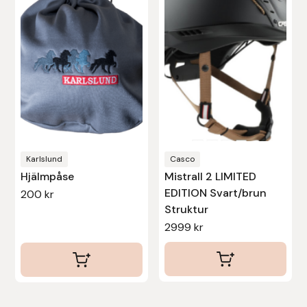
flera
Stina Helmersson Bokförlag
varianter.
De
Suedwind
olika
alternativen
Tear-Aid
kan
väljas
Tekna
på
produktsidan
Karlslund
Casco
Tidningen Ridsport Island
Hjälmpåse
Mistrall 2 LIMITED
EDITION Svart/brun
200
kr
TöltSaga
Struktur
2999
kr
TOPREITER
Trikem
Tunahaken