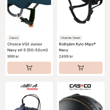
olika
Protector
alternativen
kan
Redback
väljas
Roeckl
på
produktsidan
Casco
Charles Owen
Safehorse of Sweden
Choice VG1 Junior
Ridhjälm Kylo Mips®
Navy stl S (50-52cm)
Navy
Saltverk
999
kr
2499
kr
Sigga Ævars
Sivart Bokförlag
Den
Sonnenreiter
här
produkten
Star
har