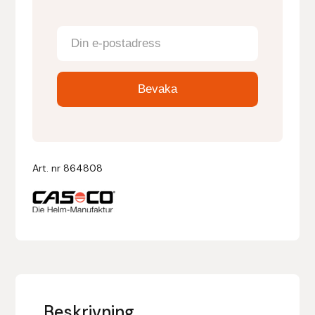
Denni Design
Denni Design / Bomber Bits
Draupnir
Dy’on
Art. nr
864808
E.A. Mattes
Eclipse Biofarmab
Ekholm Nordic
Ekol
Beskrivning