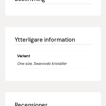
Eldorado
Epona bokförlag
Equality Line
EQUES
Ytterligare information
EQUES | KINGSLAND
Variant
Equipage
One size, Swarovski kristaller
Eric LeTixerant
Eskadron
Eyjólfur Ísólfsson
Recensioner