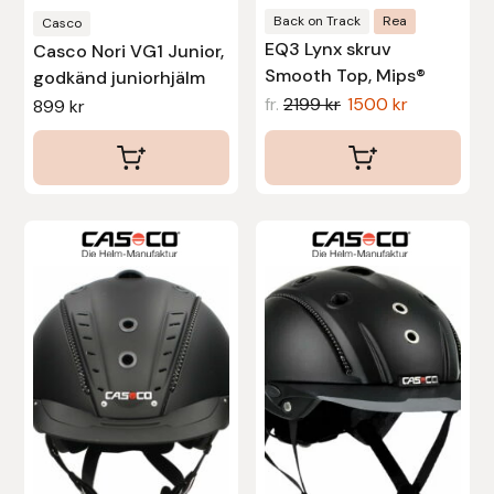
produktsidan
produktsidan
Back on Track
Rea
Casco
EQ3 Lynx skruv
Casco Nori VG1 Junior,
Leovet
Smooth Top, Mips®
godkänd juniorhjälm
fr.
2199
kr
1500
kr
899
kr
Lippo
Lysi Ehf
Metalab
Den
Den
här
här
Mias Ridsport
produkten
produkten
har
har
Mountain Horse
flera
flera
varianter.
varianter.
Muck Boot Company
De
De
Mustad
olika
olika
alternativen
alternativen