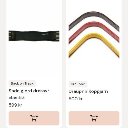
Nammi Godis
produkten
har
Natur & Kultur bokförlag
flera
varianter.
Nyttorp
De
olika
Parisol
alternativen
kan
PAVO
väljas
på
Pharmakas
produktsidan
Back on Track
Draupnir
Pikeur
Sadelgjord dressyr
Draupnir Koppjärn
elastisk
500
kr
599
kr
Prestige
Professional’s Choice