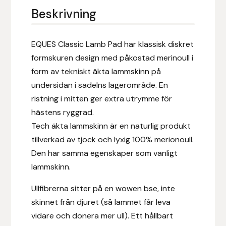
Eldorado
Beskrivning
Epona bokförlag
EQUES Classic Lamb Pad har klassisk diskret
Equality Line
formskuren design med påkostad merinoull i
form av tekniskt äkta lammskinn på
EQUES
undersidan i sadelns lagerområde. En
ristning i mitten ger extra utrymme för
EQUES | KINGSLAND
hästens ryggrad.
Tech äkta lammskinn är en naturlig produkt
Equipage
tillverkad av tjock och lyxig 100% merionoull.
Den har samma egenskaper som vanligt
Eric LeTixerant
lammskinn.
Eskadron
Ullfibrerna sitter på en wowen bse, inte
skinnet från djuret (så lammet får leva
Eyjólfur Ísólfsson
vidare och donera mer ull). Ett hållbart