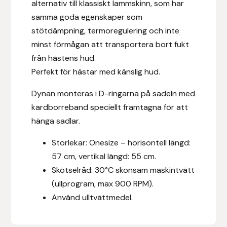
alternativ till klassiskt lammskinn, som har
Fager
samma goda egenskaper som
stötdämpning, termoregulering och inte
Fákur Rideudstyr
minst förmågan att transportera bort fukt
från hästens hud.
Fleck
Perfekt för hästar med känslig hud.
Freyja
Dynan monteras i D-ringarna på sadeln med
kardborreband speciellt framtagna för att
Furminator
hänga sadlar.
G Boots
Storlekar: Onesize – horisontell längd:
57 cm, vertikal längd: 55 cm.
Globus Sport
Skötselråd: 30°C skonsam maskintvätt
(ullprogram, max 900 RPM).
Góa
Använd ulltvättmedel.
Gysinge