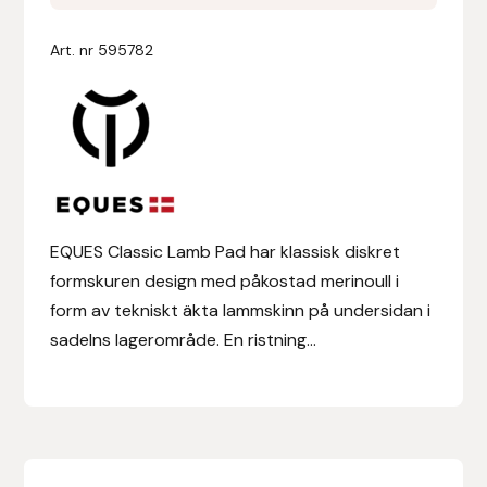
Pad
mängd
Denni Design
Art. nr
595782
Denni Design / Bomber Bits
Draupnir
Dy’on
EQUES Classic Lamb Pad har klassisk diskret
E.A. Mattes
formskuren design med påkostad merinoull i
form av tekniskt äkta lammskinn på undersidan i
Eclipse Biofarmab
sadelns lagerområde. En ristning...
Ekholm Nordic
Ekol