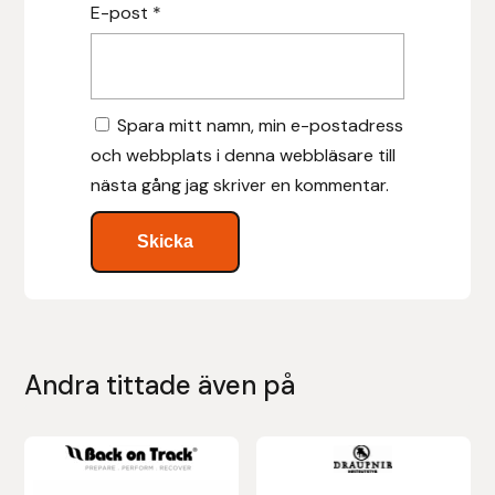
E-post
*
Leovet
Lippo
Spara mitt namn, min e-postadress
och webbplats i denna webbläsare till
Lysi Ehf
nästa gång jag skriver en kommentar.
Metalab
Mias Ridsport
Mountain Horse
Andra tittade även på
Muck Boot Company
Mustad
Den
här