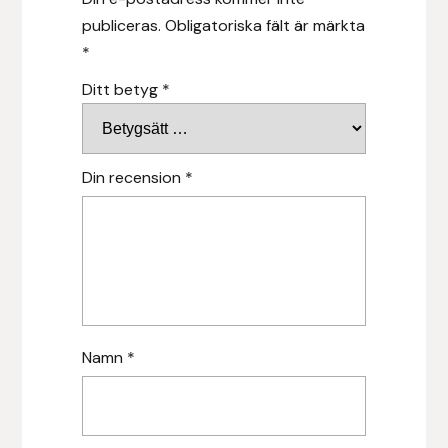
publiceras.
Obligatoriska fält är märkta
Islensk.is
*
Ditt betyg
*
J&S Saddlery
Källquist Equestrian
Din recension
*
Karlslund
Kidka of Iceland
Klisterdekaler.se
Knights
Namn
*
Ky Rotary Bit
Lenanders Grafiska