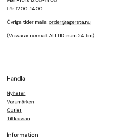
Mån-Tors 12.00-14.00
Lör 12.00-14.00
Övriga tider maila:
order@agersta.nu
(Vi svarar normalt ALLTID inom 24 tim)
Handla
Nyheter
Varumärken
Outlet
Till kassan
Information