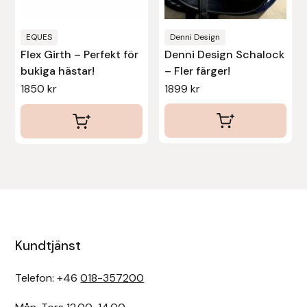
på
på
produktsidan
produktsidan
EQUES
Denni Design
Flex Girth – Perfekt för
Denni Design Schalock
bukiga hästar!
– Fler färger!
1850
kr
1899
kr
Kundtjänst
Telefon: +46
018-357200