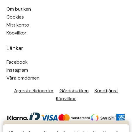
Om butiken
Cookies
Mitt konto
Köpvillkor
Länkar
Facebook
Instagram
Våra omdömen
Agersta Ridcenter
Gårdsbutiken
Kundtjänst
Köpvillkor
KUNDTJÄNST