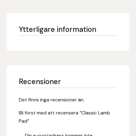
Hansbo Sport
Heller
Ytterligare information
Hesta Gallery
Horse Guard
HRÍMNIR
Recensioner
Iceland Pet
Det finns inga recensioner än.
IceTack
Bli först med att recensera ”Classic Lamb
IPZV
Pad”
Islandshästspecialisten
Din e-postadress kommer inte