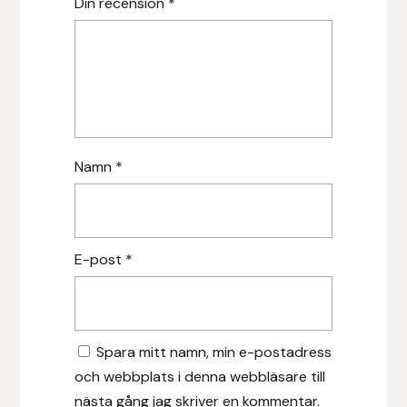
Din recension
*
Hansbo Sport
Heller
Hesta Gallery
Horse Guard
Namn
*
HRÍMNIR
Iceland Pet
E-post
*
IceTack
IPZV
Spara mitt namn, min e-postadress
och webbplats i denna webbläsare till
Islandshästspecialisten
nästa gång jag skriver en kommentar.