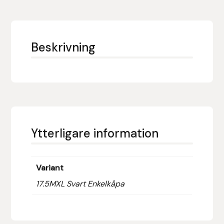
Eldorado
Epona bokförlag
Beskrivning
Equality Line
EQUES
EQUES | KINGSLAND
Ytterligare information
Equipage
Eric LeTixerant
Variant
Eskadron
17.5MXL Svart Enkelkåpa
Eyjólfur Ísólfsson