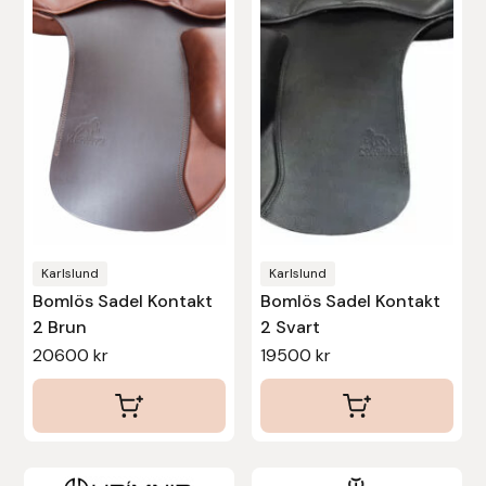
har
har
Protector
flera
flera
varianter.
varianter.
Redback
De
De
olika
olika
Roeckl
alternativen
alternativen
kan
kan
Safehorse of Sweden
väljas
väljas
på
på
Saltverk
produktsidan
produktsidan
Karlslund
Karlslund
Sigga Ævars
Bomlös Sadel Kontakt
Bomlös Sadel Kontakt
2 Brun
2 Svart
20600
kr
19500
kr
Sivart Bokförlag
Sonnenreiter
Star