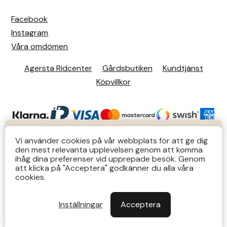
Facebook
Instagram
Våra omdömen
Agersta Ridcenter
Gårdsbutiken
Kundtjänst
Köpvillkor
KUNDTJÄNST
Vi använder cookies på vår webbplats för att ge dig
den mest relevanta upplevelsen genom att komma
Butiks- & telefontider Mån-Tors 12-14 Lör 12-14
ihåg dina preferenser vid upprepade besök. Genom
att klicka på "Acceptera" godkänner du alla våra
övriga tider via e-post: order@agersta.nu
© 2026 Agersta.
cookies.
Till OUTLET>>
Inställningar
Acceptera
Stäng