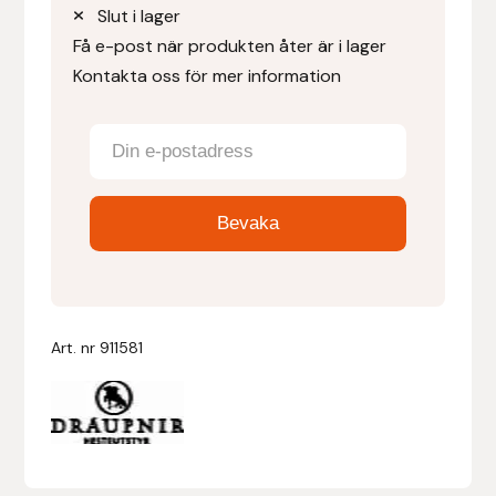
Slut i lager
Få e-post när produkten åter är i lager
Denni Design
Kontakta oss för mer information
Denni Design / Bomber Bits
Draupnir
Dy’on
E.A. Mattes
Eclipse Biofarmab
Art. nr
911581
Ekholm Nordic
Ekol