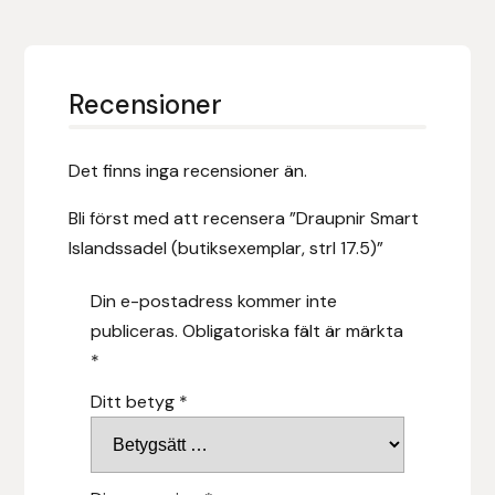
Fager
Fákur Rideudstyr
Recensioner
Fleck
Det finns inga recensioner än.
Freyja
Bli först med att recensera ”Draupnir Smart
Furminator
Islandssadel (butiksexemplar, strl 17.5)”
Din e-postadress kommer inte
G Boots
publiceras.
Obligatoriska fält är märkta
Globus Sport
*
Ditt betyg
*
Góa
Gysinge