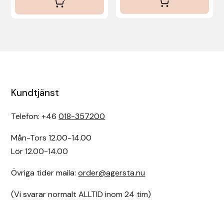
Uhip
Uvex
Vals
Kundtjänst
Veredus
Telefon: +46
018-357200
Walsh
Mån-Tors 12.00-14.00
Werkman Hoofcare
Lör 12.00-14.00
Övriga tider maila:
order@agersta.nu
Willab
(Vi svarar normalt ALLTID inom 24 tim)
Wintec