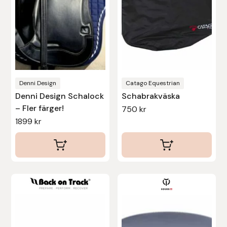
olika
Uhip
alternativen
kan
Uvex
väljas
på
Vals
produktsidan
Denni Design
Catago Equestrian
Denni Design Schalock
Schabrakväska
Veredus
– Fler färger!
750
kr
1899
kr
Walsh
Werkman Hoofcare
Willab
Den
här
Wintec
produkten
har