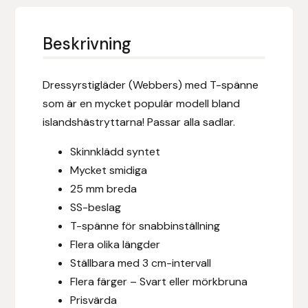
Eldorado
Epona bokförlag
Beskrivning
Equality Line
Dressyrstigläder (Webbers) med T-spänne
som är en mycket populär modell bland
EQUES
islandshästryttarna! Passar alla sadlar.
EQUES | KINGSLAND
Skinnklädd syntet
Mycket smidiga
Equipage
25 mm breda
SS-beslag
Eric LeTixerant
T-spänne för snabbinställning
Flera olika längder
Eskadron
Ställbara med 3 cm-intervall
Flera färger – Svart eller mörkbruna
Eyjólfur Ísólfsson
Prisvärda