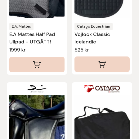
kan
kan
väljas
väljas
Stina Helmersson Bokförlag
på
på
produktsidan
produktsidan
Suedwind
E.A. Mattes
Catago Equestrian
E.A Mattes Half Pad
Vojlock Classic
Ullpad – UTGÅTT!
Icelandic
Tear-Aid
1999
kr
525
kr
Tekna
Tidningen Ridsport Island
Den
TöltSaga
här
TOPREITER
produkten
har
Trikem
flera
varianter.
Tunahaken
De