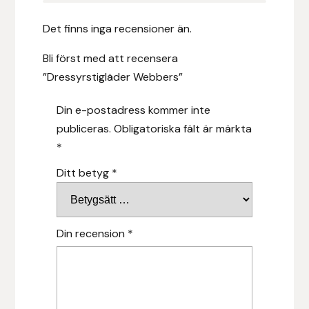
Islensk.is
Det finns inga recensioner än.
Bli först med att recensera
J&S Saddlery
”Dressyrstigläder Webbers”
Källquist Equestrian
Din e-postadress kommer inte
publiceras.
Obligatoriska fält är märkta
Karlslund
*
Kidka of Iceland
Ditt betyg
*
Klisterdekaler.se
Din recension
*
Knights
Ky Rotary Bit
Lenanders Grafiska