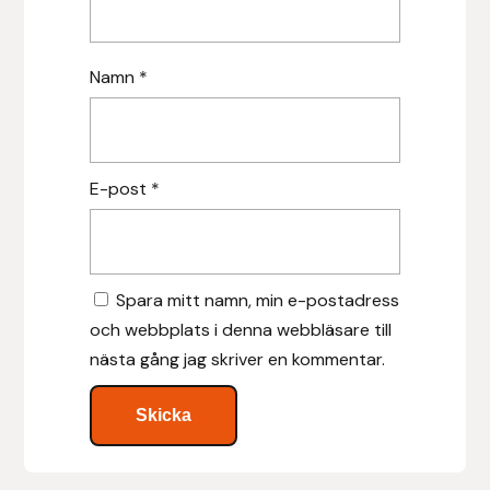
Leovet
Namn
*
Lippo
Lysi Ehf
E-post
*
Metalab
Mias Ridsport
Spara mitt namn, min e-postadress
och webbplats i denna webbläsare till
Mountain Horse
nästa gång jag skriver en kommentar.
Muck Boot Company
Mustad