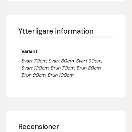
Hansbo Sport
Heller
Ytterligare information
Hesta Gallery
Variant
Horse Guard
Svart 70cm, Svart 80cm, Svart 90cm,
Svart 100cm, Brun 70cm, Brun 80cm,
HRÍMNIR
Brun 90cm, Brun 100cm
Iceland Pet
IceTack
IPZV
Recensioner
Islandshästspecialisten