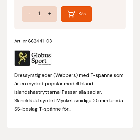
Dressyrstigläder
-
+
Denni Design
Köp
Webbers
mängd
Denni Design / Bomber Bits
Art. nr
862441-03
Draupnir
Dy’on
Dressyrstigläder (Webbers) med T-spänne som
E.A. Mattes
är en mycket populär modell bland
islandshästryttarna! Passar alla sadlar.
Eclipse Biofarmab
Skinnklädd syntet Mycket smidiga 25 mm breda
SS-beslag T-spänne för...
Ekholm Nordic
Ekol