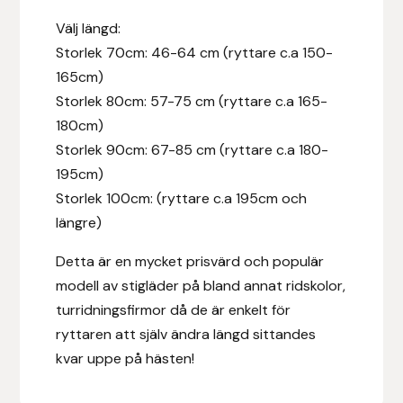
Fager
Välj längd:
Storlek 70cm: 46-64 cm (ryttare c.a 150-
Fákur Rideudstyr
165cm)
Storlek 80cm: 57-75 cm (ryttare c.a 165-
Fleck
180cm)
Storlek 90cm: 67-85 cm (ryttare c.a 180-
Freyja
195cm)
Storlek 100cm: (ryttare c.a 195cm och
Furminator
längre)
G Boots
Detta är en mycket prisvärd och populär
modell av stigläder på bland annat ridskolor,
Globus Sport
turridningsfirmor då de är enkelt för
ryttaren att själv ändra längd sittandes
Góa
kvar uppe på hästen!
Gysinge