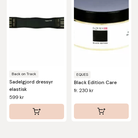
flera
varianter.
De
olika
alternativen
kan
väljas
på
produktsidan
Back on Track
EQUES
Sadelgjord dressyr
Black Edition Care
elastisk
fr.
230
kr
599
kr