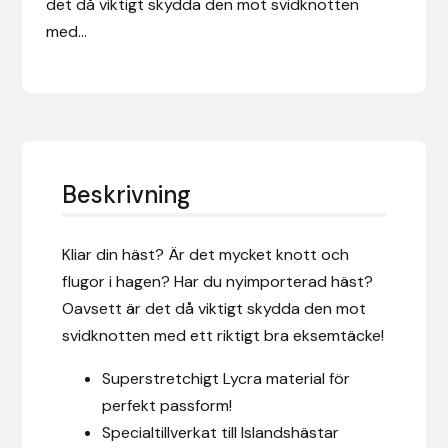
det då viktigt skydda den mot svidknotten
Eldorado
med...
Epona bokförlag
Equality Line
EQUES
Beskrivning
EQUES | KINGSLAND
Kliar din häst? Är det mycket knott och
Equipage
flugor i hagen? Har du nyimporterad häst?
Oavsett är det då viktigt skydda den mot
Eric LeTixerant
svidknotten med ett riktigt bra eksemtäcke!
Eskadron
Superstretchigt Lycra material för
perfekt passform!
Eyjólfur Ísólfsson
Specialtillverkat till Islandshästar