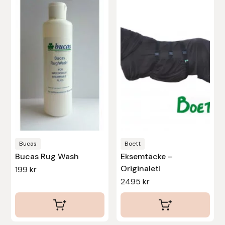
produkten
har
flera
varianter.
De
olika
alternativen
kan
väljas
på
produktsidan
Bucas
Boett
Bucas Rug Wash
Eksemtäcke –
Originalet!
199
kr
2495
kr