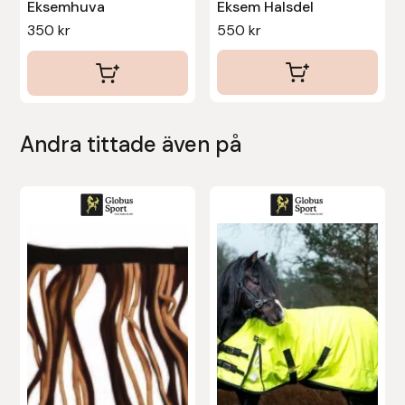
Eksemhuva
Eksem Halsdel
350
kr
550
kr
Uhip
Uvex
Vals
Andra tittade även på
Veredus
Den
Walsh
här
produkten
Werkman Hoofcare
har
flera
Willab
varianter.
De
Wintec
olika
alternativen