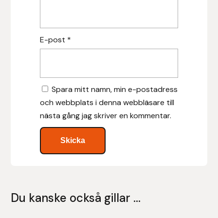
Nammi Godis
Natur & Kultur bokförlag
E-post
*
Nyttorp
Parisol
Spara mitt namn, min e-postadress
och webbplats i denna webbläsare till
PAVO
nästa gång jag skriver en kommentar.
Pharmakas
Pikeur
Prestige
Du kanske också gillar …
Professional’s Choice