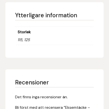
Islensk.is
Ytterligare information
J&S Saddlery
Storlek
Källquist Equestrian
115, 125
Karlslund
Kidka of Iceland
Klisterdekaler.se
Recensioner
Knights
Ky Rotary Bit
Det finns inga recensioner än.
Bli först med att recensera ”Eksemtäcke –
Lenanders Grafiska