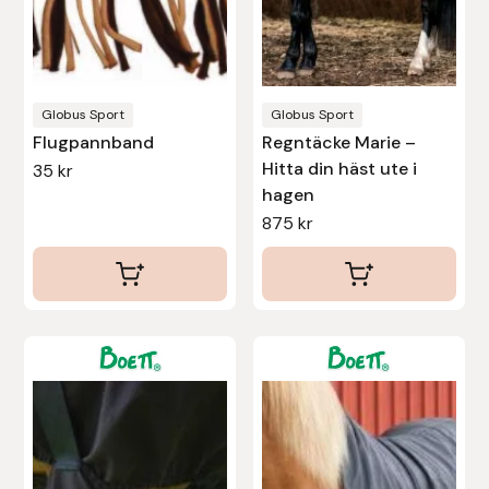
kan
väljas
på
produktsidan
Globus Sport
Globus Sport
Flugpannband
Regntäcke Marie –
Hitta din häst ute i
35
kr
hagen
875
kr
Den
Den
här
här
produkten
produkten
har
har
flera
flera