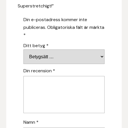
Superstretchigt!”
Leovet
Din e-postadress kommer inte
publiceras.
Obligatoriska fält är märkta
Lippo
*
Lysi Ehf
Ditt betyg
*
Metalab
Din recension
*
Mias Ridsport
Mountain Horse
Muck Boot Company
Mustad
Namn
*