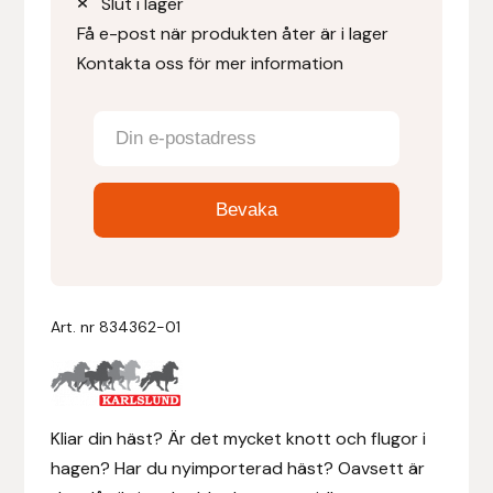
Slut i lager
Få e-post när produkten åter är i lager
Denni Design
Kontakta oss för mer information
Denni Design / Bomber Bits
Draupnir
Dy’on
E.A. Mattes
Art. nr
834362-01
Eclipse Biofarmab
Ekholm Nordic
Kliar din häst? Är det mycket knott och flugor i
Ekol
hagen? Har du nyimporterad häst? Oavsett är