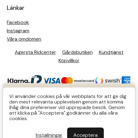
Länkar
Facebook
Instagram
Våra omdömen
Agersta Ridcenter
Gårdsbutiken
Kundtjänst
Köpvillkor
KUNDTJÄNST
Vi använder cookies på vår webbplats för att ge dig
den mest relevanta upplevelsen genom att komma
Butiks- & telefontider Mån-Tors 12-14 Lör 12-14
ihåg dina preferenser vid upprepade besök. Genom
att klicka på "Acceptera" godkänner du alla våra
övriga tider via e-post: order@agersta.nu
© 2026 Agersta.
cookies.
Till OUTLET>>
Inställningar
Acceptera