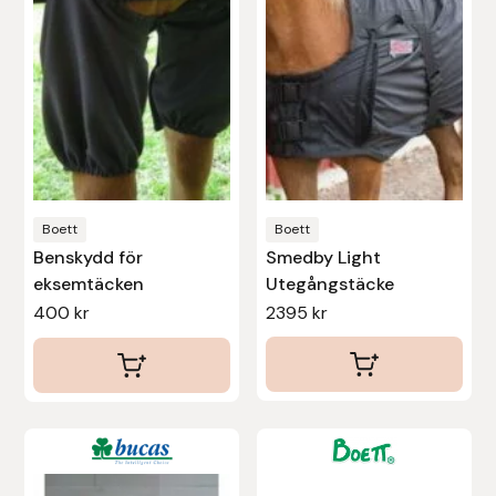
varianter.
varianter.
De
De
olika
olika
alternativen
alternativen
kan
kan
väljas
väljas
på
på
produktsidan
produktsidan
Boett
Boett
Benskydd för
Smedby Light
eksemtäcken
Utegångstäcke
400
kr
2395
kr
Den
här