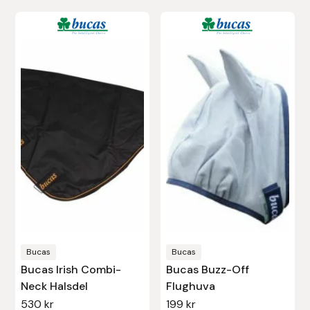
Den
här
produkten
har
flera
varianter.
De
olika
alternativen
kan
väljas
på
produktsidan
Bucas
Bucas
Bucas Irish Combi-
Bucas Buzz-Off
Neck Halsdel
Flughuva
530
kr
199
kr