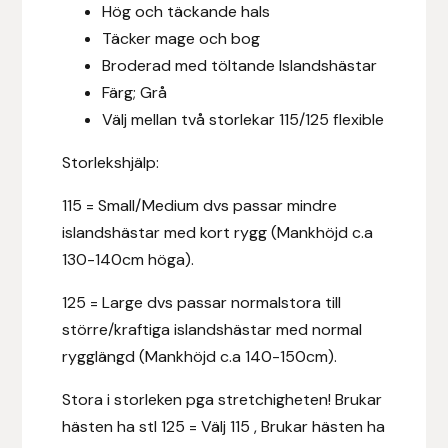
Hög och täckande hals
Fager
Täcker mage och bog
Broderad med töltande Islandshästar
Fákur Rideudstyr
Färg; Grå
Välj mellan två storlekar 115/125 flexible
Fleck
Storlekshjälp:
Freyja
115 = Small/Medium dvs passar mindre
Furminator
islandshästar med kort rygg (Mankhöjd c.a
130-140cm höga).
G Boots
125 = Large dvs passar normalstora till
Globus Sport
större/kraftiga islandshästar med normal
rygglängd (Mankhöjd c.a 140-150cm).
Góa
Stora i storleken pga stretchigheten! Brukar
Gysinge
hästen ha stl 125 = Välj 115 , Brukar hästen ha