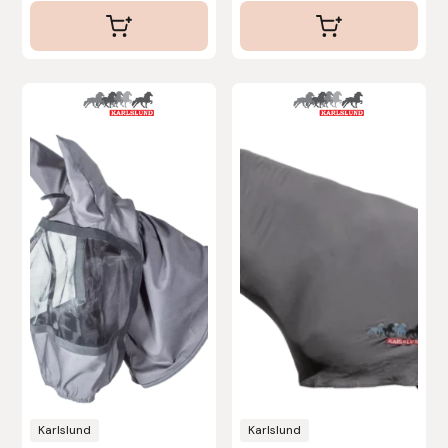
Stina Helmersson Bokförlag
Suedwind
Tear-Aid
Tekna
Tidningen Ridsport Island
TöltSaga
TOPREITER
Trikem
Karlslund
Karlslund
Tunahaken