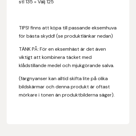
stl 135 = Välj 125
Hansbo Sport
Heller
TIPS! finns att köpa till passande eksemhuva
för bästa skydd! (se produktlänkar nedan)
Hesta Gallery
TÄNK PÅ: För en eksemhäst är det även
Horse Guard
viktigt att kombinera täcket med
klådstillande medel och mjukgörande salva.
HRÍMNIR
(färgnyanser kan alltid skifta lite på olika
Iceland Pet
bildskärmar och denna produkt är oftast
mörkare i tonen än produktbilderna säger).
IceTack
IPZV
Islandshästspecialisten