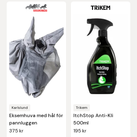
Protector
Redback
Roeckl
Safehorse of Sweden
Saltverk
Sigga Ævars
Sivart Bokförlag
Karlslund
Trikem
Eksemhuva med hål för
ItchStop Anti-Kli
Sonnenreiter
pannluggen
500ml
375
kr
195
kr
Star