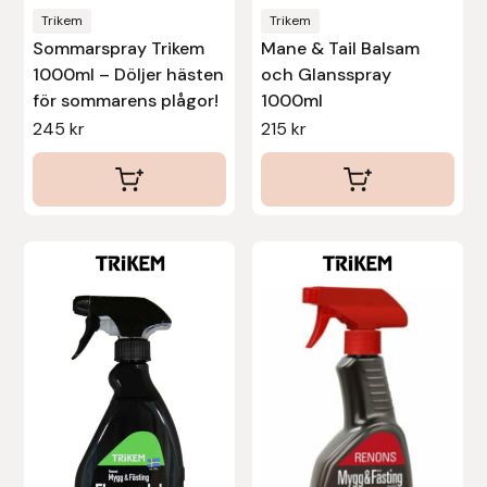
Nammi Godis
Trikem
Trikem
Sommarspray Trikem
Mane & Tail Balsam
Natur & Kultur bokförlag
1000ml – Döljer hästen
och Glansspray
för sommarens plågor!
1000ml
Nyttorp
245
kr
215
kr
Parisol
PAVO
Den
Pharmakas
här
produkten
Pikeur
har
flera
Prestige
varianter.
De
Professional’s Choice
olika