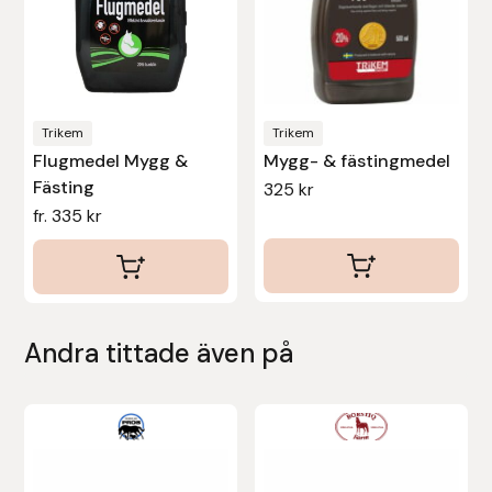
alternativen
Protector
kan
väljas
Redback
på
produktsidan
Trikem
Trikem
Roeckl
Flugmedel Mygg &
Mygg- & fästingmedel
Fästing
325
kr
Safehorse of Sweden
fr.
335
kr
Saltverk
Sigga Ævars
Andra tittade även på
Sivart Bokförlag
Sonnenreiter
Den
här
Star
produkten