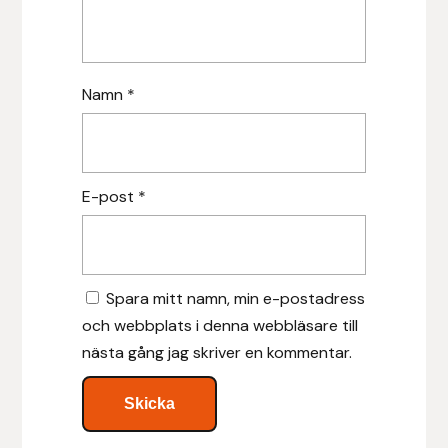
Islensk.is
J&S Saddlery
Namn
*
Källquist Equestrian
Karlslund
E-post
*
Kidka of Iceland
Klisterdekaler.se
Spara mitt namn, min e-postadress
och webbplats i denna webbläsare till
Knights
nästa gång jag skriver en kommentar.
Ky Rotary Bit
Lenanders Grafiska