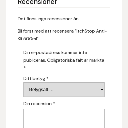
Recensioner
Hansbo Sport
Det finns inga recensioner än.
Heller
Bli först med att recensera ”ItchStop Anti-
Hesta Gallery
Kli 500ml”
Horse Guard
Din e-postadress kommer inte
publiceras.
Obligatoriska fält är märkta
HRÍMNIR
*
Ditt betyg
*
Iceland Pet
IceTack
Din recension
*
IPZV
Islandshästspecialisten