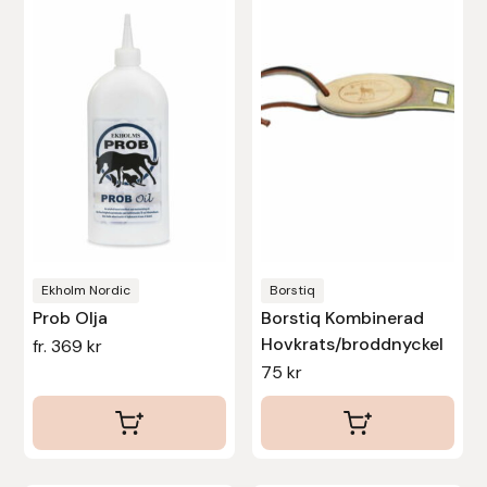
har
Stina Helmersson Bokförlag
flera
varianter.
Suedwind
De
olika
Tear-Aid
alternativen
kan
Tekna
väljas
Tidningen Ridsport Island
på
produktsidan
Ekholm Nordic
Borstiq
TöltSaga
Prob Olja
Borstiq Kombinerad
Hovkrats/broddnyckel
fr.
369
kr
TOPREITER
75
kr
Trikem
Tunahaken