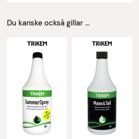
Leovet
Du kanske också gillar …
Lippo
Lysi Ehf
Metalab
Mias Ridsport
Mountain Horse
Muck Boot Company
Mustad