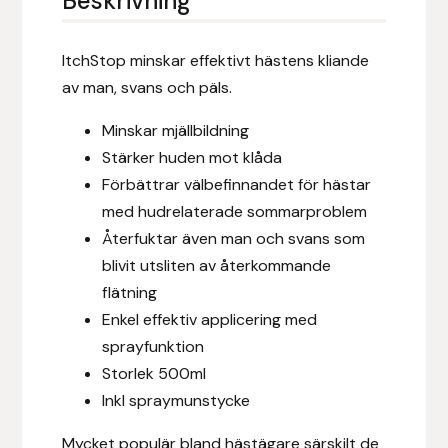
Beskrivning
Eldorado
Epona bokförlag
ItchStop minskar effektivt hästens kliande
av man, svans och päls.
Equality Line
Minskar mjällbildning
Stärker huden mot klåda
EQUES
Förbättrar välbefinnandet för hästar
EQUES | KINGSLAND
med hudrelaterade sommarproblem
Återfuktar även man och svans som
Equipage
blivit utsliten av återkommande
flätning
Eric LeTixerant
Enkel effektiv applicering med
sprayfunktion
Eskadron
Storlek 500ml
Inkl spraymunstycke
Eyjólfur Ísólfsson
Mycket populär bland hästägare särskilt de