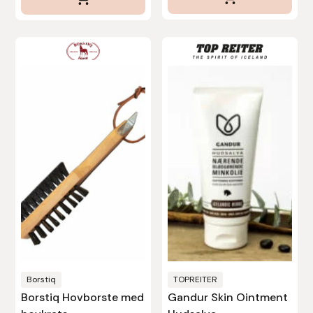
Den
här
produkten
har
flera
varianter.
De
olika
alternativen
kan
väljas
på
produktsidan
Borstiq
TOPREITER
Borstiq Hovborste med
Gandur Skin Ointment