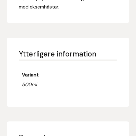
Fager
med eksemhästar.
Fákur Rideudstyr
Fleck
Freyja
Ytterligare information
Furminator
Variant
G Boots
500ml
Globus Sport
Góa
Gysinge