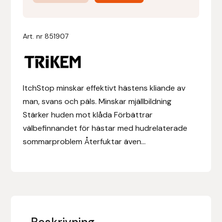
Anti-
Kli
Denni Design
500ml
Art. nr
851907
mängd
Denni Design / Bomber Bits
Draupnir
ItchStop minskar effektivt hästens kliande av
Dy’on
man, svans och päls. Minskar mjällbildning
Stärker huden mot klåda Förbättrar
E.A. Mattes
välbefinnandet för hästar med hudrelaterade
sommarproblem Återfuktar även...
Eclipse Biofarmab
Ekholm Nordic
Ekol