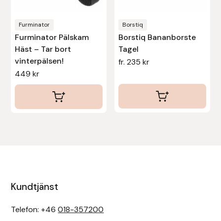
på
produktsidan
Furminator
Borstiq
Furminator Pälskam
Borstiq Bananborste
Häst – Tar bort
Tagel
vinterpälsen!
fr.
235
kr
449
kr
Kundtjänst
Telefon: +46
018-357200