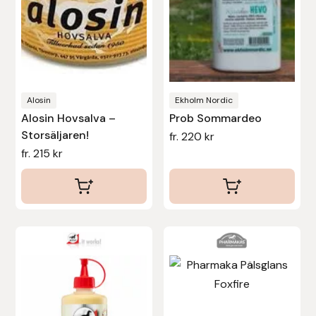
olika
olika
alternativen
alternativen
kan
kan
väljas
väljas
på
på
produktsidan
produktsidan
Alosin
Ekholm Nordic
Alosin Hovsalva –
Prob Sommardeo
Storsäljaren!
fr.
220
kr
fr.
215
kr
Den
Den
här
här
produkten
produkten
har
har