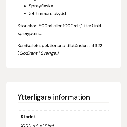
Fager
Sprayflaska
24 timmars skydd
Fákur Rideudstyr
Storlekar: 500ml eller 1000ml (1 liter) inkl
spraypump.
Fleck
Kemikalieinspektionens tillståndsnr: 4922
Freyja
(
Godkänt i Sverige.)
Furminator
G Boots
Globus Sport
Ytterligare information
Góa
Storlek
Gysinge
1000 ml, 500ml