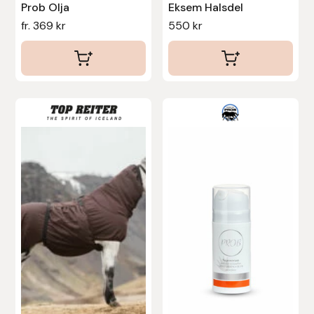
Prob Olja
Eksem Halsdel
fr.
369
kr
550
kr
Uhip
Uvex
Vals
Den
här
Veredus
produkten
har
Walsh
flera
varianter.
Werkman Hoofcare
De
olika
Willab
alternativen
Wintec
kan
väljas