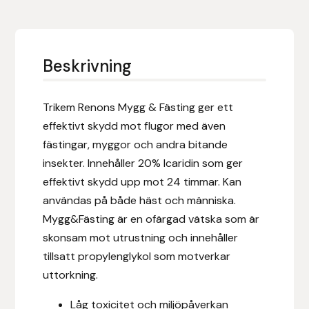
Eldorado
Epona bokförlag
Beskrivning
Equality Line
Trikem Renons Mygg & Fästing ger ett
EQUES
effektivt skydd mot flugor med även
fästingar, myggor och andra bitande
EQUES | KINGSLAND
insekter.
Innehåller 20% Icaridin som ger
Equipage
effektivt skydd upp mot 24 timmar. Kan
användas på både häst och människa.
Eric LeTixerant
Mygg&Fästing är en ofärgad vätska som är
skonsam mot utrustning och innehåller
Eskadron
tillsatt propylenglykol som motverkar
uttorkning.
Eyjólfur Ísólfsson
Låg toxicitet och miljöpåverkan