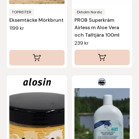
på
produktsidan
TOPREITER
Ekholm Nordic
Eksemtäcke Mörkbrunt
PROB Superkräm
Airless m Aloe Vera
1199
kr
och Talltjära 100ml
239
kr
Den
Den
här
här
produkten
produkten
har
har
flera
flera
varianter.
varianter.
De
De