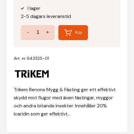
I lager
Denni Design
2-5 dagars leveranstid
Denni Design / Bomber Bits
Flugmedel
-
+
Köp
Mygg
Draupnir
&
Fästing
Art. nr
643325-01
Dy’on
mängd
E.A. Mattes
Trikem Renons Mygg & Fästing ger ett effektivt
Eclipse Biofarmab
skydd mot flugor med även fästingar, myggor
Ekholm Nordic
och andra bitande insekter. Innehåller 20%
Icaridin som ger effektivt...
Ekol