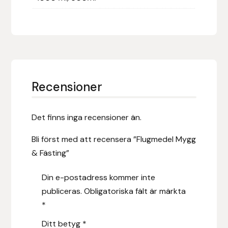
Hansbo Sport
Heller
Hesta Gallery
Recensioner
Horse Guard
Det finns inga recensioner än.
HRÍMNIR
Bli först med att recensera ”Flugmedel Mygg
Iceland Pet
& Fästing”
IceTack
Din e-postadress kommer inte
publiceras.
Obligatoriska fält är märkta
IPZV
*
Islandshästspecialisten
Ditt betyg
*