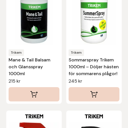
Nammi Godis
Natur & Kultur bokförlag
Nyttorp
Parisol
Trikem
Trikem
Mane & Tail Balsam
Sommarspray Trikem
PAVO
och Glansspray
1000ml – Döljer hästen
1000ml
för sommarens plågor!
Pharmakas
215
kr
245
kr
Pikeur
Prestige
Professional’s Choice