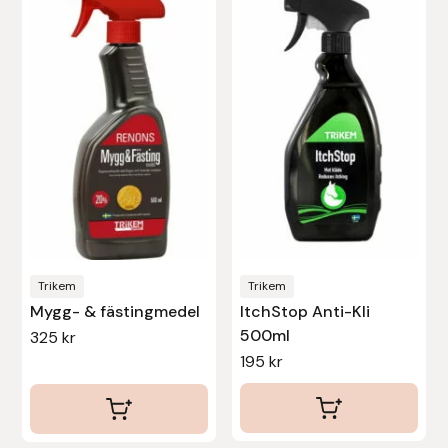
Protector
Redback
Roeckl
Safehorse of Sweden
Saltverk
Sigga Ævars
Trikem
Trikem
Mygg- & fästingmedel
ItchStop Anti-Kli
Sivart Bokförlag
500ml
325
kr
195
kr
Sonnenreiter
Star