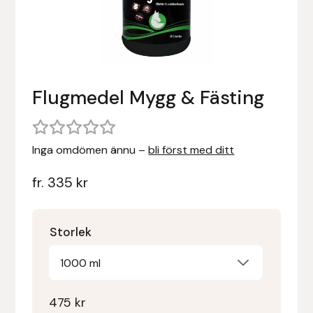
Stigläder
Träning och longering
Ridbyxor, kjolar, overaller mm
Beris Bits
Vojlockar och schabrak
Tränsdelar och tyglar
Ridjackor, kappor, västar mm
Bocaj
Flugmedel Mygg & Fästing
Ridskor och ridstövlar
Boett
Tävlingskavajer och blusar
Bomber Bits
Inga omdömen ännu –
bli först med ditt
Väskor, bagar, påsar mm
Borstiq
fr.
335
kr
Bucas
Storlek
Casco
1000 ml
Catago Equestrian
475
kr
Charles Owen