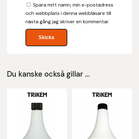
Spara mitt namn, min e-postadress
och webbplats i denna webbläsare till
Leovet
nästa gång jag skriver en kommentar.
Lippo
Lysi Ehf
Metalab
Du kanske också gillar …
Mias Ridsport
Mountain Horse
Muck Boot Company
Mustad