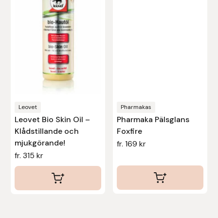
flera
flera
varianter.
varianter.
De
De
olika
olika
alternativen
alternativen
kan
kan
väljas
väljas
på
på
produktsidan
produktsidan
Leovet
Pharmakas
Leovet Bio Skin Oil –
Pharmaka Pälsglans
Klådstillande och
Foxfire
mjukgörande!
fr.
169
kr
fr.
315
kr