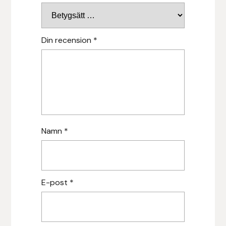
Islensk.is
Din recension
*
J&S Saddlery
Källquist Equestrian
Karlslund
Kidka of Iceland
Namn
*
Klisterdekaler.se
Knights
E-post
*
Ky Rotary Bit
Lenanders Grafiska