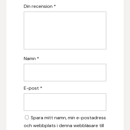
Nammi Godis
Din recension
*
Natur & Kultur bokförlag
Nyttorp
Parisol
Namn
*
PAVO
Pharmakas
E-post
*
Pikeur
Prestige
Spara mitt namn, min e-postadress
Professional’s Choice
och webbplats i denna webbläsare till