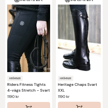
här
här
produkten
produkten
har
har
flera
flera
varianter.
varianter.
De
De
olika
olika
alternativen
alternativen
kan
kan
väljas
väljas
på
på
produktsidan
produktsidan
HRÍMNIR
HRÍMNIR
Riders Fitness Tights
Heritage Chaps Svart
4-vägs Stretch – Svart
XXL
1190
kr
1190
kr