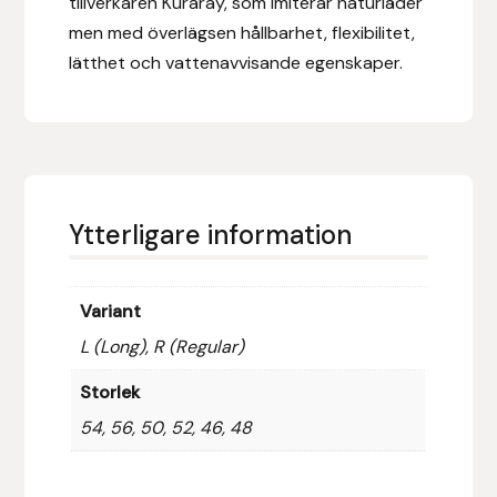
tillverkaren Kuraray, som imiterar naturläder
men med överlägsen hållbarhet, flexibilitet,
Islensk.is
lätthet och vattenavvisande egenskaper.
J&S Saddlery
Källquist Equestrian
Karlslund
Ytterligare information
Kidka of Iceland
Variant
Klisterdekaler.se
L (Long), R (Regular)
Knights
Storlek
54, 56, 50, 52, 46, 48
Ky Rotary Bit
Lenanders Grafiska