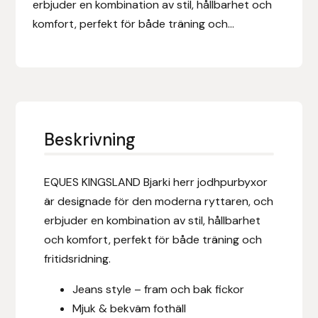
erbjuder en kombination av stil, hållbarhet och
Eldorado
komfort, perfekt för både träning och...
Epona bokförlag
Equality Line
EQUES
Beskrivning
EQUES | KINGSLAND
EQUES KINGSLAND Bjarki herr jodhpurbyxor
Equipage
är designade för den moderna ryttaren, och
erbjuder en kombination av stil, hållbarhet
Eric LeTixerant
och komfort, perfekt för både träning och
Eskadron
fritidsridning.
Jeans style – fram och bak fickor
Eyjólfur Ísólfsson
Mjuk & bekväm fothäll