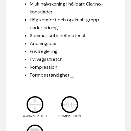
Mjuk halvskoning i hållbart Clarino-
Fager
konstläder
Hög komfort och optimalt grepp
Fákur Rideudstyr
under ridning
Fleck
Sommar softshell material
Andningsbar
Freyja
Fuktreglering
Fyrvägsstretch
Furminator
Kompression
Formbeständighet
G Boots
Globus Sport
Góa
Gysinge