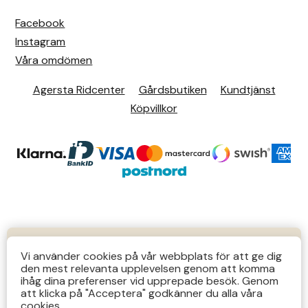
Facebook
Instagram
Våra omdömen
Agersta Ridcenter
Gårdsbutiken
Kundtjänst
Köpvillkor
© 2026 Agersta.
KUNDTJÄNST
Vi använder cookies på vår webbplats för att ge dig
den mest relevanta upplevelsen genom att komma
Butiks- & telefontider Mån-Tors 12-14 Lör 12-14
ihåg dina preferenser vid upprepade besök. Genom
att klicka på "Acceptera" godkänner du alla våra
övriga tider via e-post: order@agersta.nu
cookies.