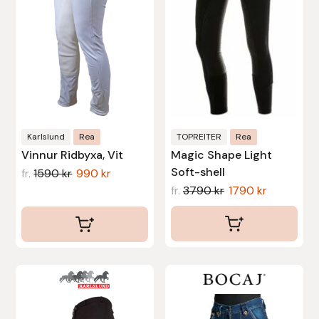
varianter.
varianter.
De
De
Uhip
olika
olika
alternativen
alternativen
Uvex
kan
kan
väljas
väljas
Vals
på
på
produktsidan
produktsidan
Karlslund
Rea
TOPREITER
Rea
Veredus
Vinnur Ridbyxa, Vit
Magic Shape Light
Soft-shell
fr.
1590
kr
990
kr
Walsh
fr.
3790
kr
1790
kr
Werkman Hoofcare
Willab
Den
Den
Wintec
här
här
produkten
produkten