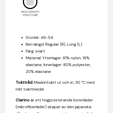
Hansbo Sport
Heller
Hesta Gallery
Storlek: 46-54
Ben längd: Regular (R), Long (L)
Horse Guard
Färg: svart
Material: Ytterlager: 81% nylon, 19%
HRÍMNIR
elastane; Innerlager: 80% polyester,
Iceland Pet
20% elastane
Tvättråd:
Maskintvätt ut och in, 30 °C med
IceTack
milt tvättmedel
IPZV
Clarino
är ett högpresterande konstläder
(mikrofiberläder) skapat av den japanska
Islandshästspecialisten