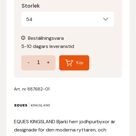
Storlek
Denni Design
54
Denni Design / Bomber Bits
Beställningsvara
Draupnir
5-10 dagars leveranstid
Dy’on
EQ
-
+
Köp
KL
E.A. Mattes
Bjarki
Jodhpur
Art. nr
887682-01
Eclipse Biofarmab
Ridbyxa
Herr
Ekholm Nordic
mängd
EQUES KINGSLAND Bjarki herr jodhpurbyxor är
Ekol
designade för den moderna ryttaren, och