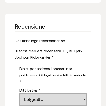
Leovet
Lippo
Recensioner
Lysi Ehf
Det finns inga recensioner än.
Metalab
Bli först med att recensera ”EQ KL Bjarki
Jodhpur Ridbyxa Herr”
Mias Ridsport
Din e-postadress kommer inte
Mountain Horse
publiceras.
Obligatoriska fält är märkta
*
Muck Boot Company
Ditt betyg
*
Mustad