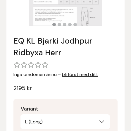
Stigläder
Träning och longering
Ridbyxor, kjolar, overaller mm
Beris Bits
Vojlockar och schabrak
Tränsdelar och tyglar
Ridjackor, kappor, västar mm
Bocaj
EQ KL Bjarki Jodhpur
Ridskor och ridstövlar
Boett
Ridbyxa Herr
Tävlingskavajer och blusar
Bomber Bits
Väskor, bagar, påsar mm
Borstiq
Inga omdömen ännu –
bli först med ditt
Bucas
2195
kr
Casco
Variant
Catago Equestrian
L (Long)
Charles Owen