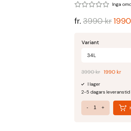
Inga om
fr.
3990
kr
199
Variant
34L
Det
Det
3990
kr
1990
kr
ursprunglig
nuv
I lager
priset
pris
2-5 dagars leveranstid
var:
är:
3990 kr.
1990
Magic
-
+
Shape
Ridbyxa
Softshell