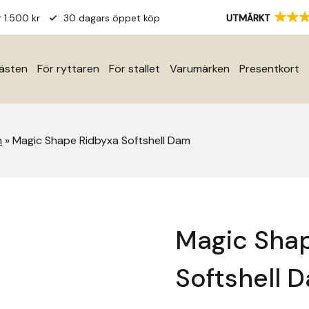
r 1.500 kr
30 dagars öppet köp
UTMÄRKT
hästen
För ryttaren
För stallet
Varumärken
Presentkort
m
»
Magic Shape Ridbyxa Softshell Dam
Magic Sha
Softshell 