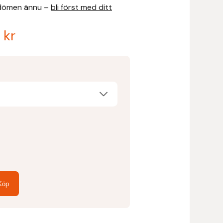
dömen ännu –
bli först med ditt
0
kr
a
arande
et
 kr.
Köp