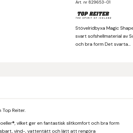
Art. nr
829653-01
Dam
mängd
Stövelridbyxa Magic Shape i
svart sofshellmaterial av Sc
och bra form Det svarta...
n Top Reiter.
oeller®, vilket ger en fantastisk slitkomfort och bra form
sbart, vind-, vattentätt och lätt att rengöra