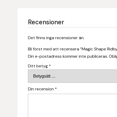
Fager
Fákur Rideudstyr
Recensioner
Fleck
Det finns inga recensioner än.
Freyja
Bli först med att recensera ”Magic Shape Ridb
Din e-postadress kommer inte publiceras.
Obli
Furminator
Ditt betyg
*
G Boots
Globus Sport
Din recension
*
Góa
Gysinge