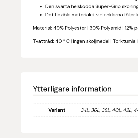
Eldorado
Den svarta helskodda Super-Grip skoninge
Det flexibla materialet vid anklarna följ
Epona bokförlag
Material: 49% Polyester | 30% Polyamid | 12% p
Equality Line
Tvättråd: 40 ° C | ingen sköljmedel | Torktumla 
EQUES
EQUES | KINGSLAND
Equipage
Ytterligare information
Eric LeTixerant
Variant
34L, 36L, 38L, 40L, 42L, 4
Eskadron
Eyjólfur Ísólfsson