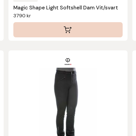
Magic Shape Light Softshell Dam Vit/svart
3790
kr
Den
här
produkten
har
flera
varianter.
De
olika
alternativen
kan