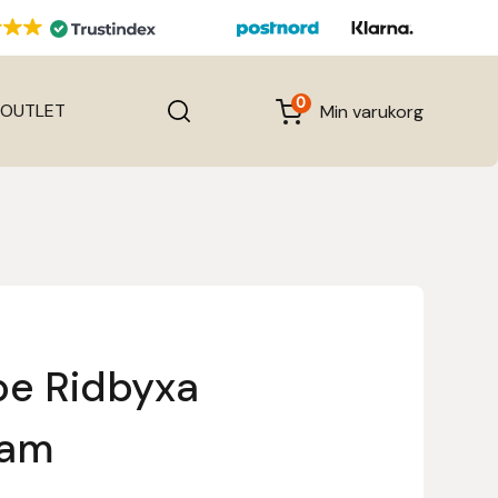
0
OUTLET
Min varukorg
pe Ridbyxa
Dam