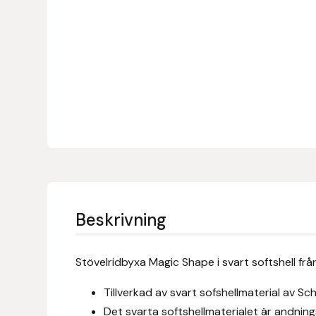
Denni Design
Denni Design / Bomber Bits
Draupnir
Dy’on
E.A. Mattes
Eclipse Biofarmab
Beskrivning
Ekholm Nordic
Stövelridbyxa Magic Shape i svart softshell frå
Ekol
Tillverkad av svart sofshellmaterial av Sch
Det svarta softshellmaterialet är andning