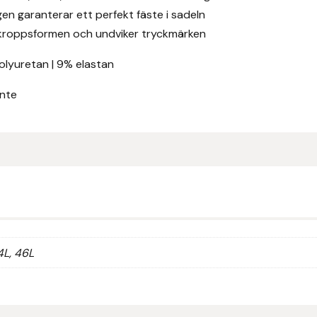
n garanterar ett perfekt fäste i sadeln
er kroppsformen och undviker tryckmärken
olyuretan | 9% elastan
inte
4L, 46L