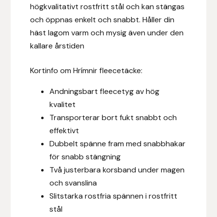
högkvalitativt rostfritt stål och kan stängas
Fager
och öppnas enkelt och snabbt. Håller din
häst lagom varm och mysig även under den
Fákur Rideudstyr
kallare årstiden
Fleck
Kortinfo om Hrímnir fleecetäcke:
Freyja
Andningsbart fleecetyg av hög
kvalitet
Furminator
Transporterar bort fukt snabbt och
effektivt
G Boots
Dubbelt spänne fram med snabbhakar
för snabb stängning
Globus Sport
Två justerbara korsband under magen
Góa
och svanslina
Slitstarka rostfria spännen i rostfritt
Gysinge
stål