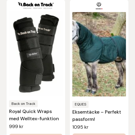
Den
här
produkten
har
flera
varianter.
De
olika
alternativen
kan
väljas
på
produktsidan
Back on Track
EQUES
Royal Quick Wraps
Eksemtäcke – Perfekt
med Welltex-funktion
passform!
999
kr
1095
kr