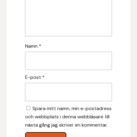
Leovet
Lippo
Namn
*
Lysi Ehf
Metalab
E-post
*
Mias Ridsport
Mountain Horse
Spara mitt namn, min e-postadress
Muck Boot Company
och webbplats i denna webbläsare till
Mustad
nästa gång jag skriver en kommentar.