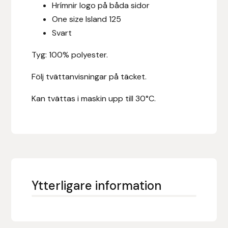
Hrímnir logo på båda sidor
Hansbo Sport
One size Island 125
Svart
Heller
Tyg: 100% polyester.
Hesta Gallery
Följ tvättanvisningar på täcket.
Horse Guard
Kan tvättas i maskin upp till 30°C.
HRÍMNIR
Iceland Pet
IceTack
Ytterligare information
IPZV
Islandshästspecialisten