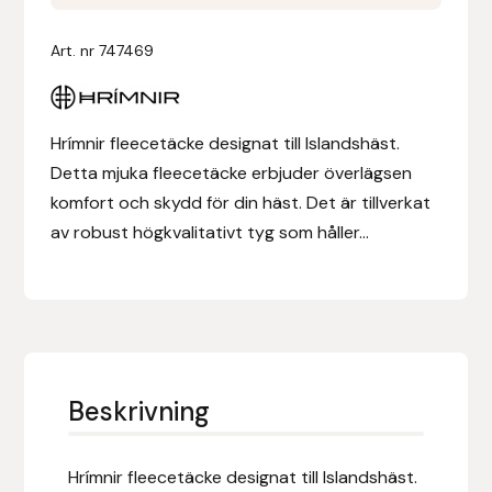
Denni Design
Art. nr
747469
Denni Design / Bomber Bits
Hrímnir fleecetäcke designat till Islandshäst.
Draupnir
Detta mjuka fleecetäcke erbjuder överlägsen
komfort och skydd för din häst. Det är tillverkat
Dy’on
av robust högkvalitativt tyg som håller...
E.A. Mattes
Eclipse Biofarmab
Ekholm Nordic
Beskrivning
Ekol
Hrímnir fleecetäcke designat till Islandshäst.