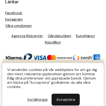
Länkar
Facebook
Instagram
Våra omdömen
Agersta Ridcenter
Gårdsbutiken
Kundtjänst
Köpvillkor
KUNDTJÄNST
Vi använder cookies på vår webbplats för att ge dig
den mest relevanta upplevelsen genom att komma
Butiks- & telefontider Mån-Tors 12-14 Lör 12-14
ihåg dina preferenser vid upprepade besök. Genom
att klicka på "Acceptera" godkänner du alla våra
övriga tider via e-post: order@agersta.nu
© 2026 Agersta.
cookies.
Till OUTLET>>
Inställningar
Acceptera