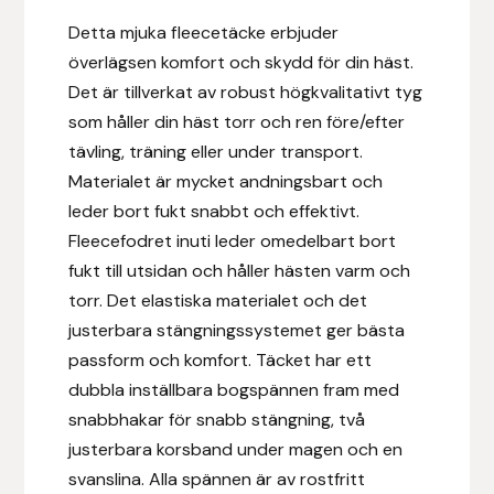
Eldorado
Detta mjuka fleecetäcke erbjuder
överlägsen komfort och skydd för din häst.
Epona bokförlag
Det är tillverkat av robust högkvalitativt tyg
Equality Line
som håller din häst torr och ren före/efter
tävling, träning eller under transport.
EQUES
Materialet är mycket andningsbart och
leder bort fukt snabbt och effektivt.
EQUES | KINGSLAND
Fleecefodret inuti leder omedelbart bort
fukt till utsidan och håller hästen varm och
Equipage
torr. Det elastiska materialet och det
justerbara stängningssystemet ger bästa
Eric LeTixerant
passform och komfort. Täcket har ett
dubbla inställbara bogspännen fram med
Eskadron
snabbhakar för snabb stängning, två
justerbara korsband under magen och en
Eyjólfur Ísólfsson
svanslina. Alla spännen är av rostfritt