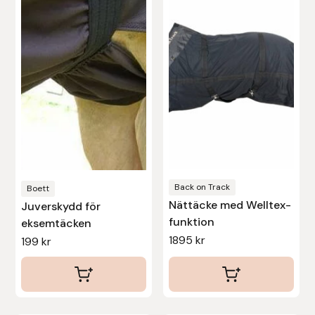
har
har
Uhip
flera
flera
varianter.
varianter.
Uvex
De
De
olika
olika
Vals
alternativen
alternativen
kan
kan
Veredus
väljas
väljas
på
på
Walsh
produktsidan
produktsidan
Back on Track
Boett
Nättäcke med Welltex-
Juverskydd för
Werkman Hoofcare
funktion
eksemtäcken
1895
kr
199
kr
Willab
Wintec