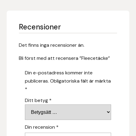
Islensk.is
Recensioner
J&S Saddlery
Källquist Equestrian
Det finns inga recensioner än.
Bli först med att recensera ”Fleecetäcke”
Karlslund
Din e-postadress kommer inte
Kidka of Iceland
publiceras.
Obligatoriska fält är märkta
*
Klisterdekaler.se
Ditt betyg
*
Knights
Ky Rotary Bit
Din recension
*
Lenanders Grafiska