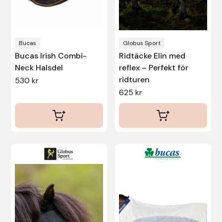
Protector
Redback
Bucas
Globus Sport
Bucas Irish Combi-
Ridtäcke Elin med
Roeckl
Neck Halsdel
reflex – Perfekt för
ridturen
530
kr
Safehorse of Sweden
625
kr
Saltverk
Sigga Ævars
Den
Den
Sivart Bokförlag
här
här
produkten
produkten
Sonnenreiter
har
har
flera
flera
Star
varianter.
varianter.