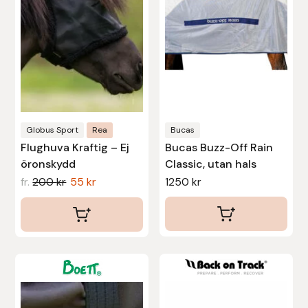
De
De
Stina Helmersson Bokförlag
olika
olika
alternativen
alternativen
Suedwind
kan
kan
väljas
väljas
Tear-Aid
på
på
Tekna
produktsidan
produktsidan
Globus Sport
Rea
Bucas
Flughuva Kraftig – Ej
Bucas Buzz-Off Rain
Tidningen Ridsport Island
öronskydd
Classic, utan hals
fr.
200
kr
55
kr
1250
kr
TöltSaga
TOPREITER
Den
Den
Trikem
här
här
Tunahaken
produkten
produkten