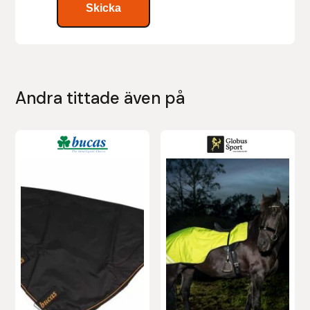
Nammi Godis
Natur & Kultur bokförlag
Nyttorp
Andra tittade även på
Parisol
PAVO
Pharmakas
Pikeur
Prestige
Professional’s Choice