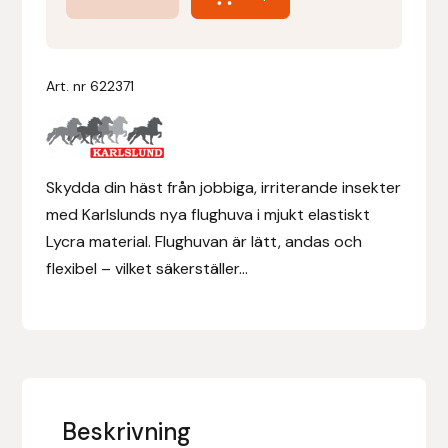
m.
hål
Denni Design
för
Art. nr
622371
Denni Design / Bomber Bits
pannluggen
mängd
Draupnir
Skydda din häst från jobbiga, irriterande insekter
Dy’on
med Karlslunds nya flughuva i mjukt elastiskt
Lycra material. Flughuvan är lätt, andas och
E.A. Mattes
flexibel – vilket säkerställer...
Eclipse Biofarmab
Ekholm Nordic
Ekol
Beskrivning