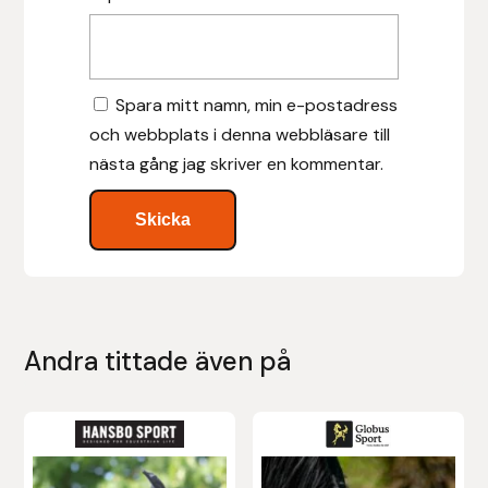
Islensk.is
J&S Saddlery
Spara mitt namn, min e-postadress
och webbplats i denna webbläsare till
Källquist Equestrian
nästa gång jag skriver en kommentar.
Karlslund
Kidka of Iceland
Klisterdekaler.se
Andra tittade även på
Knights
Ky Rotary Bit
Den
här
Lenanders Grafiska