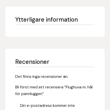
Fager
Fákur Rideudstyr
Ytterligare information
Fleck
Freyja
Furminator
Recensioner
G Boots
Det finns inga recensioner än.
Globus Sport
Bli först med att recensera ”Flughuva m. hål
Góa
för pannluggen”
Gysinge
Din e-postadress kommer inte