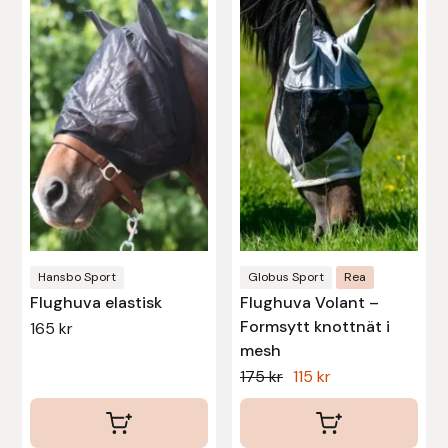
produkten
har
Leovet
flera
varianter.
Lippo
De
olika
Lysi Ehf
alternativen
kan
Metalab
väljas
på
Mias Ridsport
produktsidan
Hansbo Sport
Globus Sport
Rea
Flughuva elastisk
Flughuva Volant –
Mountain Horse
Formsytt knottnät i
165
kr
mesh
Muck Boot Company
Det
Det
175
kr
115
kr
ursprungliga
nuvarande
Mustad
priset
priset