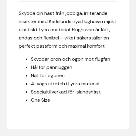
Eldorado
Skydda din häst från jobbiga, irriterande
Epona bokförlag
insekter med Karlslunds nya flughuva i mjukt
elastiskt Lycra material. Flughuvan är lätt,
Equality Line
andas och flexibel – vilket säkerställer en
perfekt passform och maximal komfort.
EQUES
Skyddar öron och ögon mot flugfän
EQUES | KINGSLAND
Hål för pannluggen
Nät för ögonen
Equipage
4-vägs stretch i Lycra material
Specialtillverkad för islandshäst
Eric LeTixerant
One Size
Eskadron
Eyjólfur Ísólfsson