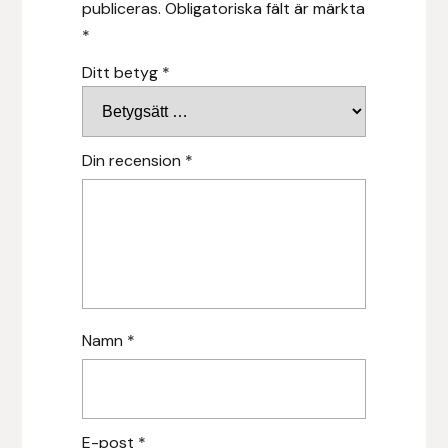
publiceras.
Obligatoriska fält är märkta
Hansbo Sport
*
Ditt betyg
*
Heller
Hesta Gallery
Din recension
*
Horse Guard
HRÍMNIR
Iceland Pet
IceTack
Namn
*
IPZV
Islandshästspecialisten
E-post
*