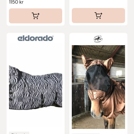
1150
kr
Protector
Redback
Roeckl
Safehorse of Sweden
Saltverk
Sigga Ævars
Sivart Bokförlag
Sonnenreiter
Star