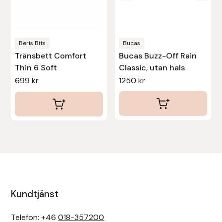
kan
kan
väljas
väljas
Uhip
på
på
produktsidan
produktsidan
Beris Bits
Bucas
Uvex
Tränsbett Comfort
Bucas Buzz-Off Rain
Thin 6 Soft
Classic, utan hals
Vals
699
kr
1250
kr
Veredus
Walsh
Werkman Hoofcare
Willab
Kundtjänst
Wintec
Telefon: +46
018-357200