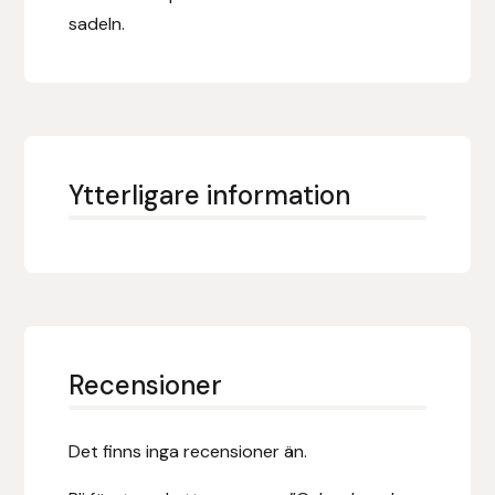
sadeln.
Hansbo Sport
Heller
Hesta Gallery
Ytterligare information
Horse Guard
HRÍMNIR
Iceland Pet
IceTack
Recensioner
IPZV
Det finns inga recensioner än.
Islandshästspecialisten