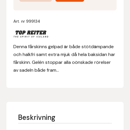
med
fårskinn
Denni Design
mängd
Art. nr
999134
Denni Design / Bomber Bits
Draupnir
Denna fårskinns gelpad är både stötdämpande
och halkfri samt extra mjuk då hela baksidan har
Dy’on
fårskinn. Gelén stoppar alla oönskade rörelser
av sadeln både fram...
E.A. Mattes
Eclipse Biofarmab
Ekholm Nordic
Beskrivning
Ekol