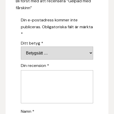
Bli först med att recensera ”Gelpad med
fårskinn”
Islensk.is
Din e-postadress kommer inte
J&S Saddlery
publiceras.
Obligatoriska fält är märkta
*
Källquist Equestrian
Ditt betyg
*
Karlslund
Kidka of Iceland
Din recension
*
Klisterdekaler.se
Knights
Ky Rotary Bit
Namn
*
Lenanders Grafiska