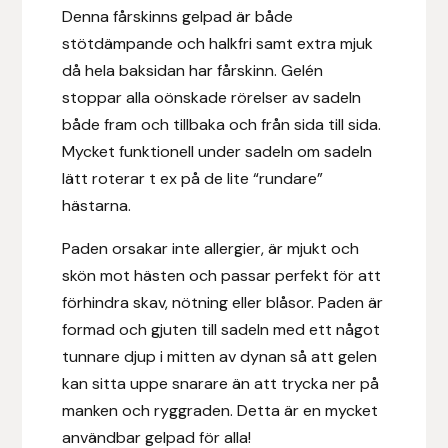
Eldorado
Denna fårskinns gelpad är både
stötdämpande och halkfri samt extra mjuk
Epona bokförlag
då hela baksidan har fårskinn. Gelén
stoppar alla oönskade rörelser av sadeln
Equality Line
både fram och tillbaka och från sida till sida.
Mycket funktionell under sadeln om sadeln
EQUES
lätt roterar t ex på de lite “rundare”
hästarna.
EQUES | KINGSLAND
Paden orsakar inte allergier, är mjukt och
Equipage
skön mot hästen och passar perfekt för att
förhindra skav, nötning eller blåsor.
Paden är
Eric LeTixerant
formad och gjuten till sadeln med ett något
tunnare djup i mitten av dynan så att gelen
Eskadron
kan sitta uppe snarare än att trycka ner på
manken och ryggraden.
Detta är en mycket
Eyjólfur Ísólfsson
användbar gelpad för alla!