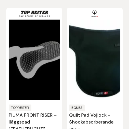
Nammi Godis
Natur & Kultur bokförlag
Nyttorp
Parisol
PAVO
Pharmakas
Pikeur
Prestige
TOPREITER
EQUES
PIUMA FRONT RISER –
Quilt Pad Vojlock –
Professional’s Choice
Iläggspad
Shockabsorberande!
“FEATHERLIGHT”