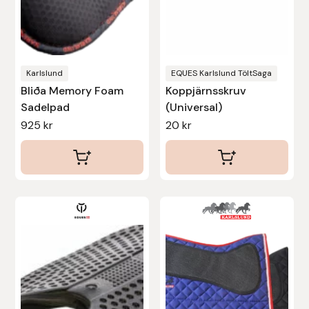
kan
Uhip
väljas
på
Uvex
produktsidan
Karlslund
EQUES Karlslund TöltSaga
Bliða Memory Foam
Koppjärnsskruv
Vals
Sadelpad
(Universal)
925
kr
20
kr
Veredus
Walsh
Werkman Hoofcare
Den
här
Willab
produkten
har
Wintec
flera
varianter.