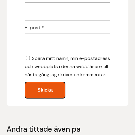
Leovet
E-post
*
Lippo
Lysi Ehf
Spara mitt namn, min e-postadress
Metalab
och webbplats i denna webbläsare till
nästa gång jag skriver en kommentar.
Mias Ridsport
Mountain Horse
Muck Boot Company
Mustad
Andra tittade även på