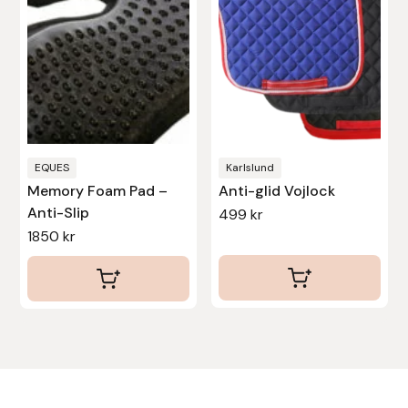
De
olika
alternativen
kan
väljas
på
produktsidan
EQUES
Karlslund
Memory Foam Pad –
Anti-glid Vojlock
Anti-Slip
499
kr
1850
kr