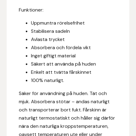
Fager
Funktioner:
Fákur Rideudstyr
Uppmuntra rörelsefrihet
Stabilisera sadeln
Fleck
Avlasta trycket
Absorbera och fördela vikt
Freyja
Inget giftigt material
Säkert att använda på huden
Furminator
Enkelt att tvätta fårskinnet
100% naturligt.
G Boots
Säker för användning på huden. Tät och
Globus Sport
mjuk. Absorbera stötar – andas naturligt
och transporterar bort fukt. Fårskinn är
Góa
naturligt termostatiskt och håller sig därför
nära den naturliga kroppstemperaturen,
Gysinge
oavsett temperaturen ute eller under