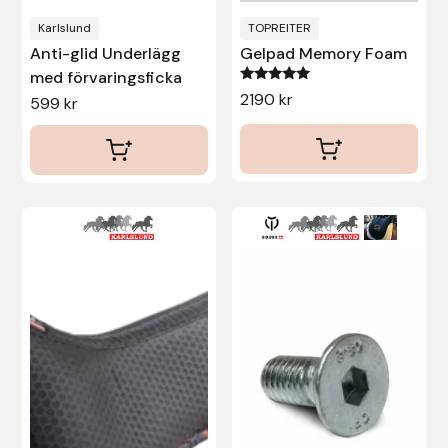
Karlslund
TOPREITER
Stina Helmersson Bokförlag
Anti-glid Underlägg
Gelpad Memory Foam
med förvaringsficka
Suedwind
Betygsatt
2190
kr
599
kr
5.00
av 5
Tear-Aid
Tekna
Den
Tidningen Ridsport Island
här
produkten
TöltSaga
har
flera
TOPREITER
varianter.
De
Trikem
olika
Tunahaken
alternativen