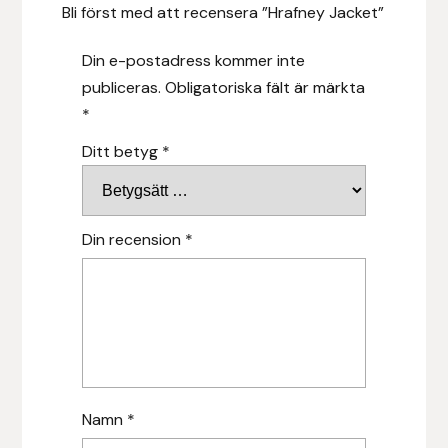
Bli först med att recensera ”Hrafney Jacket”
Hansbo Sport
Din e-postadress kommer inte
Heller
publiceras.
Obligatoriska fält är märkta
*
Hesta Gallery
Ditt betyg
*
Horse Guard
HRÍMNIR
Din recension
*
Iceland Pet
IceTack
IPZV
Namn
*
Islandshästspecialisten