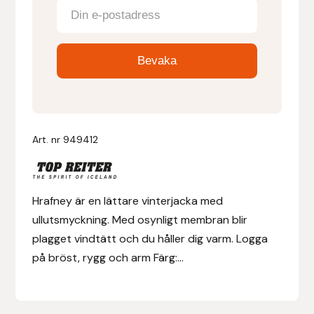
Denni Design
Denni Design / Bomber Bits
Draupnir
Dy’on
Art. nr
949412
E.A. Mattes
Hrafney är en lättare vinterjacka med
Eclipse Biofarmab
ullutsmyckning. Med osynligt membran blir
plagget vindtätt och du håller dig varm. Logga
Ekholm Nordic
på bröst, rygg och arm Färg:...
Ekol