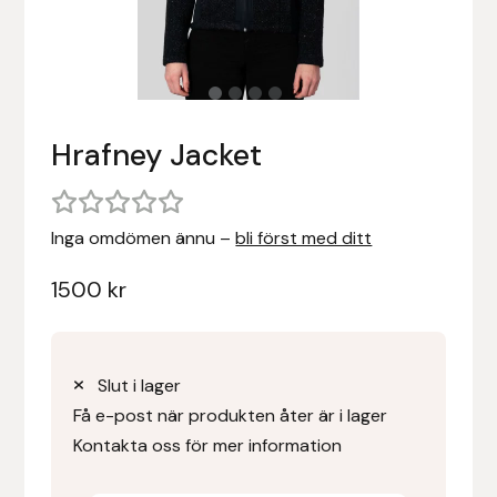
Stigläder
Träning och longering
Ridbyxor, kjolar, overaller mm
Beris Bits
Vojlockar och schabrak
Tränsdelar och tyglar
Ridjackor, kappor, västar mm
Bocaj
Hrafney Jacket
Ridskor och ridstövlar
Boett
Tävlingskavajer och blusar
Bomber Bits
Inga omdömen ännu –
bli först med ditt
Väskor, bagar, påsar mm
Borstiq
1500
kr
Bucas
Casco
Slut i lager
Få e-post när produkten åter är i lager
Catago Equestrian
Kontakta oss för mer information
Charles Owen