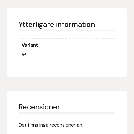
Fager
Fákur Rideudstyr
Ytterligare information
Fleck
Variant
Freyja
M
Furminator
G Boots
Globus Sport
Recensioner
Góa
Det finns inga recensioner än.
Gysinge