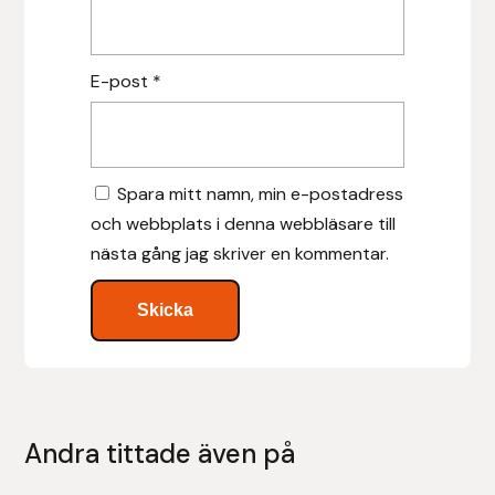
Islensk.is
E-post
*
J&S Saddlery
Källquist Equestrian
Spara mitt namn, min e-postadress
Karlslund
och webbplats i denna webbläsare till
nästa gång jag skriver en kommentar.
Kidka of Iceland
Klisterdekaler.se
Knights
Ky Rotary Bit
Andra tittade även på
Lenanders Grafiska