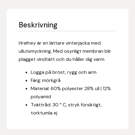
Eldorado
Epona bokförlag
Beskrivning
Equality Line
Hrafney är en lättare vinterjacka med
EQUES
ullutsmyckning. Med osynligt membran blir
plagget vindtätt och du håller dig varm.
EQUES | KINGSLAND
Logga på bröst, rygg och arm
Equipage
Färg: mörkgrå
Material: 60% polyester 28% ull | 12%
Eric LeTixerant
polyamid
Tvättråd: 30 ° C, stryk försiktigt,
Eskadron
torktumla ej
Eyjólfur Ísólfsson