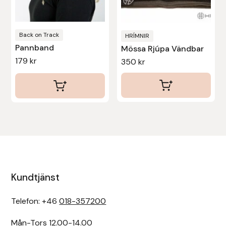
väljas
väljas
på
på
Uhip
produktsidan
produktsidan
Back on Track
HRÍMNIR
Pannband
Uvex
Mössa Rjúpa Vändbar
179
kr
350
kr
Vals
Veredus
Walsh
Werkman Hoofcare
Kundtjänst
Willab
Telefon: +46
018-357200
Wintec
Mån-Tors 12.00-14.00