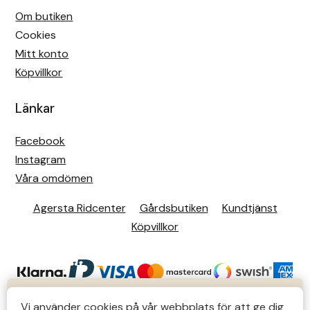
Om butiken
Cookies
Mitt konto
Köpvillkor
Länkar
Facebook
Instagram
Våra omdömen
Agersta Ridcenter
Gårdsbutiken
Kundtjänst
Köpvillkor
KUNDTJÄNST
Vi använder cookies på vår webbplats för att ge dig