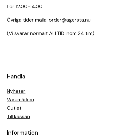
Lör 12.00-14.00
Övriga tider maila:
order@agersta.nu
(Vi svarar normalt ALLTID inom 24 tim)
Handla
Nyheter
Varumärken
Outlet
Till kassan
Information