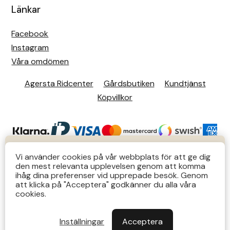
Länkar
Facebook
Instagram
Våra omdömen
Agersta Ridcenter
Gårdsbutiken
Kundtjänst
Köpvillkor
KUNDTJÄNST
Vi använder cookies på vår webbplats för att ge dig
den mest relevanta upplevelsen genom att komma
Butiks- & telefontider Mån-Tors 12-14 Lör 12-14
ihåg dina preferenser vid upprepade besök. Genom
att klicka på "Acceptera" godkänner du alla våra
övriga tider via e-post: order@agersta.nu
© 2026 Agersta.
cookies.
Till OUTLET>>
Inställningar
Acceptera