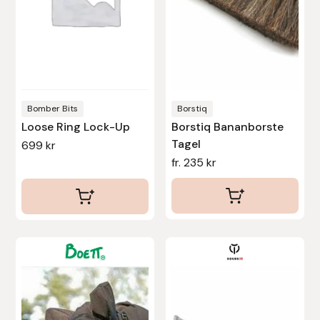
olika
olika
Stina Helmersson Bokförlag
alternativen
alternativen
kan
kan
Suedwind
väljas
väljas
på
på
Tear-Aid
produktsidan
produktsidan
Bomber Bits
Borstiq
Loose Ring Lock-Up
Borstiq Bananborste
Tekna
Tagel
699
kr
fr.
235
kr
Tidningen Ridsport Island
TöltSaga
TOPREITER
Den
Den
här
här
Trikem
produkten
produkten
har
har
Tunahaken