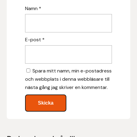
Namn
*
Islensk.is
J&S Saddlery
E-post
*
Källquist Equestrian
Karlslund
Spara mitt namn, min e-postadress
Kidka of Iceland
och webbplats i denna webbläsare till
nästa gång jag skriver en kommentar.
Klisterdekaler.se
Knights
Ky Rotary Bit
Lenanders Grafiska