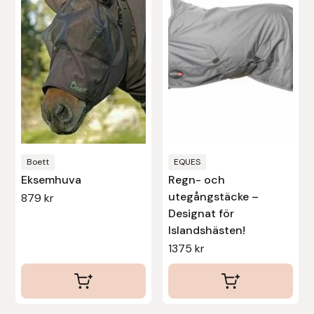
flera
flera
varianter.
varianter.
Uhip
De
De
olika
olika
Uvex
alternativen
alternativen
Vals
kan
kan
väljas
väljas
Veredus
på
på
produktsidan
produktsidan
Boett
EQUES
Walsh
Eksemhuva
Regn- och
utegångstäcke –
879
kr
Werkman Hoofcare
Designat för
Islandshästen!
Willab
1375
kr
Wintec