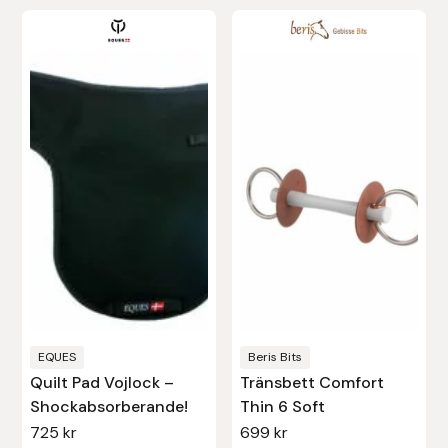
Den
här
produkten
har
flera
varianter.
De
olika
alternativen
kan
väljas
på
produktsidan
EQUES
Beris Bits
Quilt Pad Vojlock –
Tränsbett Comfort
Shockabsorberande!
Thin 6 Soft
725
kr
699
kr