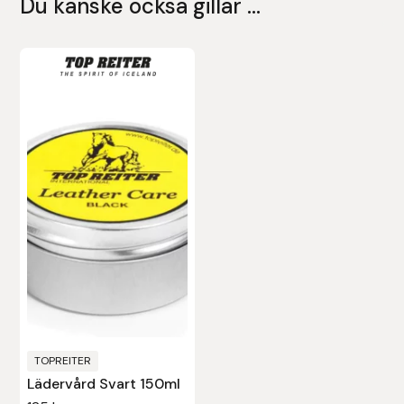
Du kanske också gillar …
Leovet
Lippo
Lysi Ehf
Metalab
Mias Ridsport
Mountain Horse
Muck Boot Company
TOPREITER
Mustad
Lädervård Svart 150ml