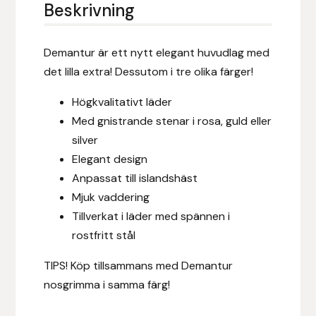
Eldorado
Beskrivning
Epona bokförlag
Demantur är ett nytt elegant huvudlag med
det lilla extra! Dessutom i tre olika färger!
Equality Line
Högkvalitativt läder
EQUES
Med gnistrande stenar i rosa, guld eller
silver
EQUES | KINGSLAND
Elegant design
Anpassat till islandshäst
Equipage
Mjuk vaddering
Tillverkat i läder med spännen i
Eric LeTixerant
rostfritt stål
Eskadron
TIPS! Köp tillsammans med Demantur
nosgrimma i samma färg!
Eyjólfur Ísólfsson