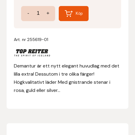
Huvudlag
-
+
Denni Design
Köp
Demantur
mängd
Denni Design / Bomber Bits
Art. nr
255619-01
Draupnir
Dy’on
Demantur är ett nytt elegant huvudlag med det
lilla extra! Dessutom i tre olika färger!
E.A. Mattes
Högkvalitativt läder Med gnistrande stenar i
rosa, guld eller silver...
Eclipse Biofarmab
Ekholm Nordic
Ekol