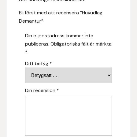
Hansbo Sport
Bli först med att recensera ”Huvudlag
Demantur”
Heller
Din e-postadress kommer inte
Hesta Gallery
publiceras.
Obligatoriska fält är märkta
*
Horse Guard
Ditt betyg
*
HRÍMNIR
Iceland Pet
Din recension
*
IceTack
IPZV
Islandshästspecialisten