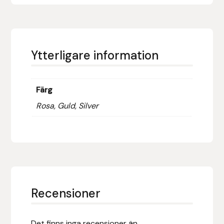
Fager
Fákur Rideudstyr
Ytterligare information
Fleck
Freyja
Färg
Rosa, Guld, Silver
Furminator
G Boots
Globus Sport
Góa
Recensioner
Gysinge
Det finns inga recensioner än.