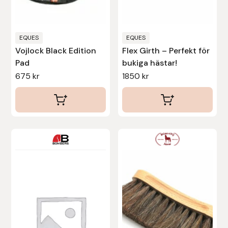
väljas
Protector
på
produktsidan
Redback
EQUES
EQUES
Vojlock Black Edition
Flex Girth – Perfekt för
Pad
bukiga hästar!
Roeckl
675
kr
1850
kr
Safehorse of Sweden
Saltverk
Den
Den
Sigga Ævars
här
här
produkten
produkten
Sivart Bokförlag
har
har
Sonnenreiter
flera
flera
varianter.
varianter.
Star
De
De