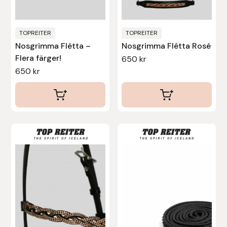
väljas
Nammi Godis
på
Natur & Kultur bokförlag
produktsidan
TOPREITER
TOPREITER
Nosgrimma Flétta –
Nosgrimma Flétta Rosé
Nyttorp
Flera färger!
650
kr
650
kr
Parisol
PAVO
Den
Pharmakas
här
Pikeur
produkten
har
Prestige
flera
varianter.
Professional’s Choice
De