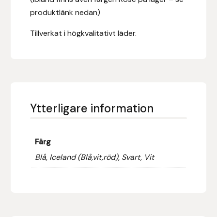
Fager
produktlänk nedan)
Tillverkat i högkvalitativt läder.
Fákur Rideudstyr
Fleck
Freyja
Ytterligare information
Furminator
G Boots
Färg
Globus Sport
Blå, Iceland (Blå,vit,röd), Svart, Vit
Góa
Gysinge