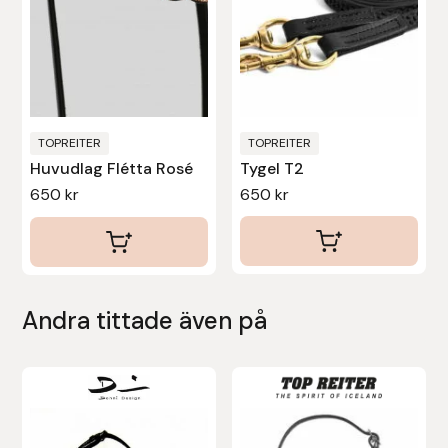
olika
Protector
alternativen
kan
Redback
väljas
på
Roeckl
produktsidan
TOPREITER
TOPREITER
Huvudlag Flétta Rosé
Tygel T2
Safehorse of Sweden
650
kr
650
kr
Saltverk
Sigga Ævars
Andra tittade även på
Sivart Bokförlag
Sonnenreiter
Den
Den
här
här
Star
produkten
produkten