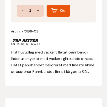
Huvudlag
-
+
Denni Design
Köp
Flétta
mängd
Denni Design / Bomber Bits
Art. nr
773166-03
Draupnir
Dy’on
Fint huvudlag med vackert flätat pannband i
läder utsmyckat med vackert glittrande strass.
E.A. Mattes
Flätat pannbandet dekorerat med finaste Rhine
strasstenar Pannbandet finns i färgerna Blå,...
Eclipse Biofarmab
Ekholm Nordic
Ekol