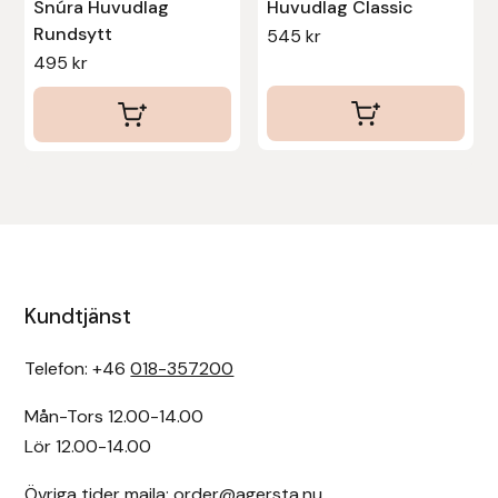
Snúra Huvudlag
Huvudlag Classic
Rundsytt
545
kr
495
kr
Kundtjänst
Telefon: +46
018-357200
Mån-Tors 12.00-14.00
Lör 12.00-14.00
Övriga tider maila:
order@agersta.nu