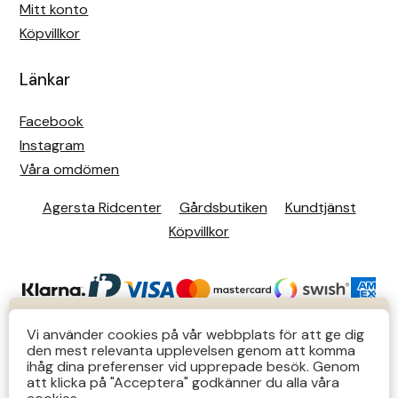
Mitt konto
Köpvillkor
Länkar
Facebook
Instagram
Våra omdömen
Agersta Ridcenter
Gårdsbutiken
Kundtjänst
Köpvillkor
KUNDTJÄNST
Vi använder cookies på vår webbplats för att ge dig
den mest relevanta upplevelsen genom att komma
Butiks- & telefontider Mån-Tors 12-14 Lör 12-14
ihåg dina preferenser vid upprepade besök. Genom
att klicka på "Acceptera" godkänner du alla våra
övriga tider via e-post: order@agersta.nu
© 2026 Agersta.