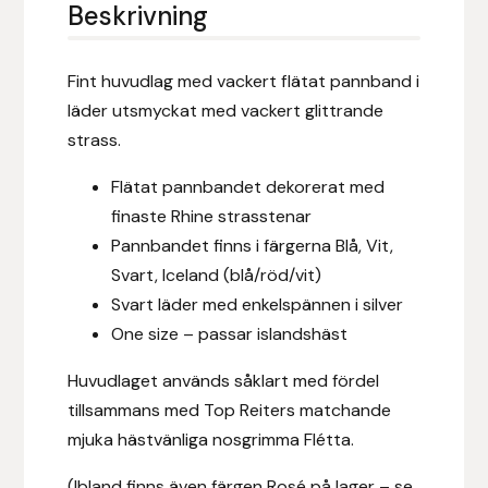
Eldorado
Beskrivning
Epona bokförlag
Fint huvudlag med vackert flätat pannband i
läder utsmyckat med vackert glittrande
Equality Line
strass.
EQUES
Flätat pannbandet dekorerat med
finaste Rhine strasstenar
EQUES | KINGSLAND
Pannbandet finns i färgerna Blå, Vit,
Svart, Iceland (blå/röd/vit)
Equipage
Svart läder med enkelspännen i silver
One size – passar islandshäst
Eric LeTixerant
Huvudlaget används såklart med fördel
Eskadron
tillsammans med Top Reiters matchande
mjuka hästvänliga nosgrimma Flétta.
Eyjólfur Ísólfsson
(Ibland finns även färgen Rosé på lager – se