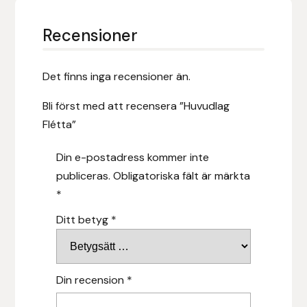
Hansbo Sport
Recensioner
Heller
Det finns inga recensioner än.
Hesta Gallery
Bli först med att recensera ”Huvudlag
Flétta”
Horse Guard
Din e-postadress kommer inte
HRÍMNIR
publiceras.
Obligatoriska fält är märkta
*
Iceland Pet
Ditt betyg
*
IceTack
IPZV
Din recension
*
Islandshästspecialisten