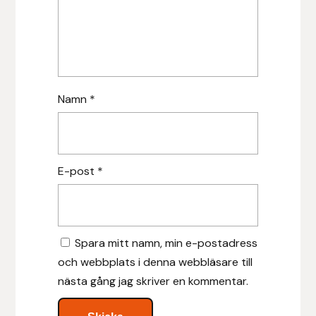
Islensk.is
J&S Saddlery
Namn
*
Källquist Equestrian
Karlslund
E-post
*
Kidka of Iceland
Klisterdekaler.se
Spara mitt namn, min e-postadress
Knights
och webbplats i denna webbläsare till
Ky Rotary Bit
nästa gång jag skriver en kommentar.
Lenanders Grafiska