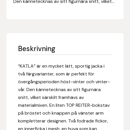
Den kännetecknas av sitt figurnära snitt, vilket...
Eldorado
Epona bokförlag
Equality Line
EQUES
Beskrivning
EQUES | KINGSLAND
“KATLA” är en mycket lätt, sportig jacka i
två färgvarianter, som är perfekt för
Equipage
övergångsperioden höst-vinter och vinter-
vår. Den kännetecknas av sitt figurnära
Eric LeTixerant
snitt, vilket särskilt framhävs av
materialmixen. En liten TOP REITER-bokstav
Eskadron
på bröstet och knappen på vänster arm
Eyjólfur Ísólfsson
kompletterar designen. Två fodrade fickor,
en innerficka i mesh, en huva som kan