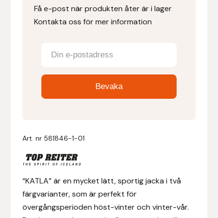
Få e-post när produkten åter är i lager
Kontakta oss för mer information
Denni Design
Denni Design / Bomber Bits
Draupnir
Dy’on
E.A. Mattes
Art. nr
581846-1-01
Eclipse Biofarmab
Ekholm Nordic
“KATLA” är en mycket lätt, sportig jacka i två
färgvarianter, som är perfekt för
Ekol
övergångsperioden höst-vinter och vinter-vår.