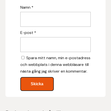
Namn
*
Leovet
Lippo
E-post
*
Lysi Ehf
Metalab
Spara mitt namn, min e-postadress
Mias Ridsport
och webbplats i denna webbläsare till
nästa gång jag skriver en kommentar.
Mountain Horse
Muck Boot Company
Mustad