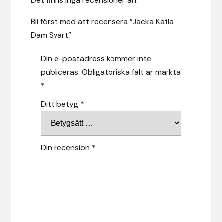
Det finns inga recensioner än.
Islensk.is
Bli först med att recensera ”Jacka Katla
Dam Svart”
J&S Saddlery
Din e-postadress kommer inte
Källquist Equestrian
publiceras.
Obligatoriska fält är märkta
*
Karlslund
Ditt betyg
*
Kidka of Iceland
Klisterdekaler.se
Din recension
*
Knights
Ky Rotary Bit
Lenanders Grafiska