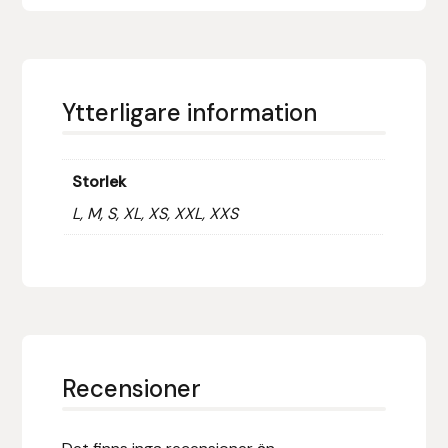
Hansbo Sport
Heller
Ytterligare information
Hesta Gallery
Storlek
Horse Guard
L, M, S, XL, XS, XXL, XXS
HRÍMNIR
Iceland Pet
IceTack
Recensioner
IPZV
Islandshästspecialisten