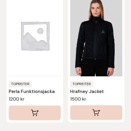
produkten
har
flera
varianter.
De
olika
alternativen
kan
väljas
på
produktsidan
TOPREITER
TOPREITER
Perla Funktionsjacka
Hrafney Jacket
1200
kr
1500
kr