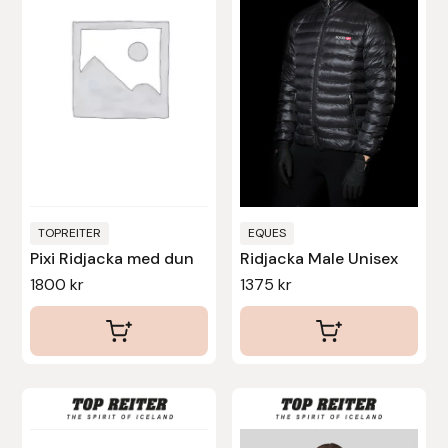
flera
flera
varianter.
varianter.
De
De
olika
olika
alternativen
alternativen
kan
kan
väljas
väljas
på
på
produktsidan
produktsidan
TOPREITER
EQUES
Pixi Ridjacka med dun
Ridjacka Male Unisex
1800
kr
1375
kr
Den
här