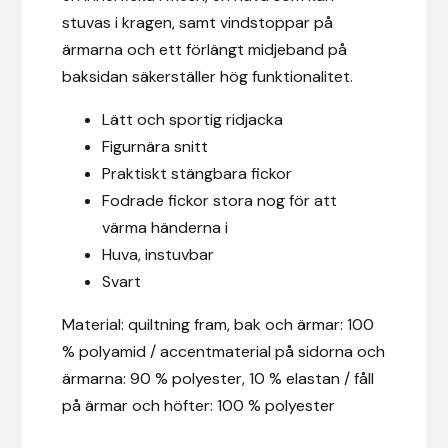
Fager
stuvas i kragen, samt vindstoppar på
ärmarna och ett förlängt midjeband på
Fákur Rideudstyr
baksidan säkerställer hög funktionalitet.
Lätt och sportig ridjacka
Fleck
Figurnära snitt
Freyja
Praktiskt stängbara fickor
Fodrade fickor stora nog för att
Furminator
värma händerna i
Huva, instuvbar
G Boots
Svart
Globus Sport
Material:
quiltning fram, bak och ärmar: 100
% polyamid / accentmaterial på sidorna och
Góa
ärmarna:
90 % polyester, 10 % elastan / fåll
på ärmar och höfter: 100 % polyester
Gysinge