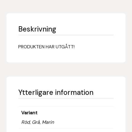
Fager
Fákur Rideudstyr
Beskrivning
Fleck
PRODUKTEN HAR UTGÅTT!
Freyja
Furminator
G Boots
Ytterligare information
Globus Sport
Góa
Variant
Röd, Grå, Marin
Gysinge