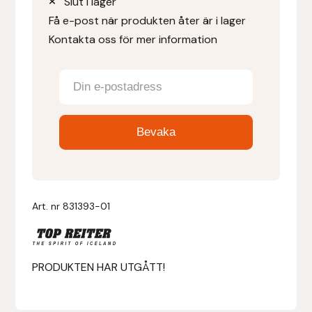
Slut i lager
Eldorado
Få e-post när produkten åter är i lager
Kontakta oss för mer information
Epona bokförlag
Equality Line
EQUES
EQUES | KINGSLAND
Equipage
Art. nr
831393-01
Eric LeTixerant
Eskadron
PRODUKTEN HAR UTGÅTT!
Eyjólfur Ísólfsson