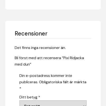
Hansbo Sport
Heller
Hesta Gallery
Recensioner
Horse Guard
Det finns inga recensioner än.
HRÍMNIR
Bli först med att recensera ”Pixi Ridjacka
med dun”
Iceland Pet
Din e-postadress kommer inte
IceTack
publiceras.
Obligatoriska fält är märkta
*
IPZV
Ditt betyg
*
Islandshästspecialisten