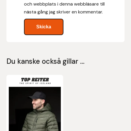
och webbplats i denna webbläsare till
nästa gång jag skriver en kommentar.
Leovet
Lippo
Lysi Ehf
Metalab
Du kanske också gillar …
Mias Ridsport
Den
här
Mountain Horse
produkten
Muck Boot Company
har
flera
Mustad
varianter.
De