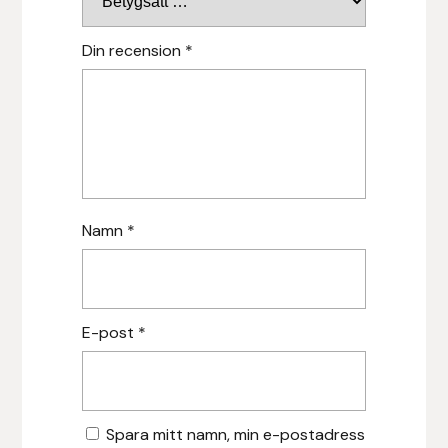
Islensk.is
Din recension
*
J&S Saddlery
Källquist Equestrian
Karlslund
Namn
*
Kidka of Iceland
Klisterdekaler.se
E-post
*
Knights
Ky Rotary Bit
Spara mitt namn, min e-postadress
Lenanders Grafiska