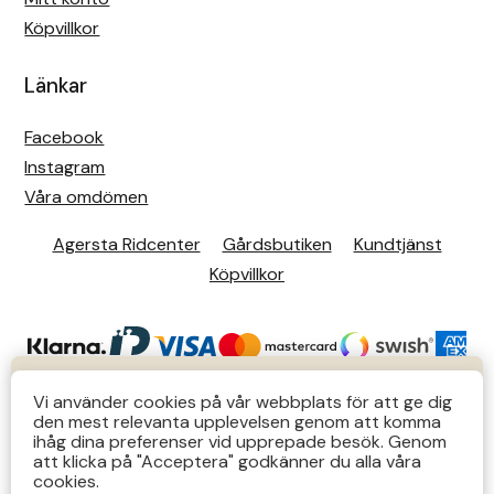
Köpvillkor
Länkar
Facebook
Instagram
Våra omdömen
Agersta Ridcenter
Gårdsbutiken
Kundtjänst
Köpvillkor
KUNDTJÄNST
Vi använder cookies på vår webbplats för att ge dig
den mest relevanta upplevelsen genom att komma
Butiks- & telefontider Mån-Tors 12-14 Lör 12-14
ihåg dina preferenser vid upprepade besök. Genom
att klicka på "Acceptera" godkänner du alla våra
övriga tider via e-post: order@agersta.nu
© 2026 Agersta.
cookies.