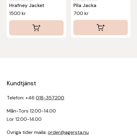
Hrafney Jacket
Píla Jacka
1500
kr
700
kr
Kundtjänst
Telefon: +46
018-357200
Mån-Tors 12.00-14.00
Lör 12.00-14.00
Övriga tider maila:
order@agersta.nu