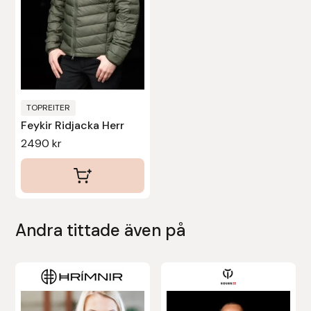
Nammi Godis
olika
alternativen
Natur & Kultur bokförlag
kan
väljas
Nyttorp
på
produktsidan
TOPREITER
Parisol
Feykir Ridjacka Herr
2490
kr
PAVO
Pharmakas
Pikeur
Andra tittade även på
Prestige
Den
Den
Professional’s Choice
här
här