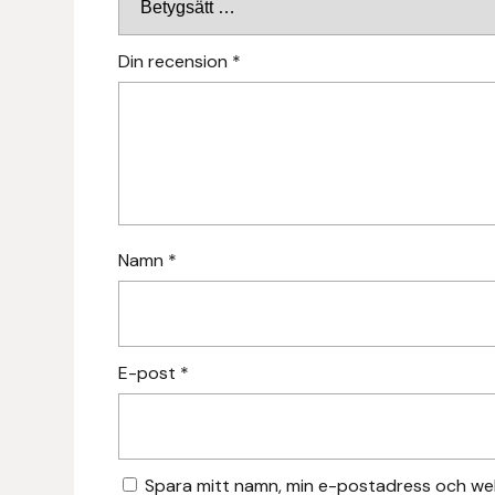
Hansbo Sport
Din recension
*
Heller
Hesta Gallery
Horse Guard
HRÍMNIR
Namn
*
Iceland Pet
IceTack
E-post
*
IPZV
Islandshästspecialisten
Spara mitt namn, min e-postadress och web