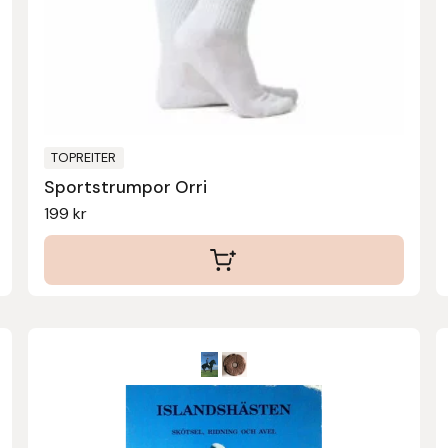
olika
alternativen
kan
väljas
på
produktsidan
TOPREITER
Sportstrumpor Orri
199
kr