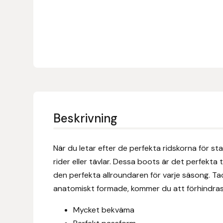
Denni Design
Denni Design / Bomber Bits
Draupnir
Dy’on
Beskrivning
E.A. Mattes
När du letar efter de perfekta ridskorna för st
Eclipse Biofarmab
rider eller tävlar. Dessa boots är det perfekta t
den perfekta allroundaren för varje säsong. Ta
Ekholm Nordic
anatomiskt formade, kommer du att förhindras 
Ekol
Mycket bekväma