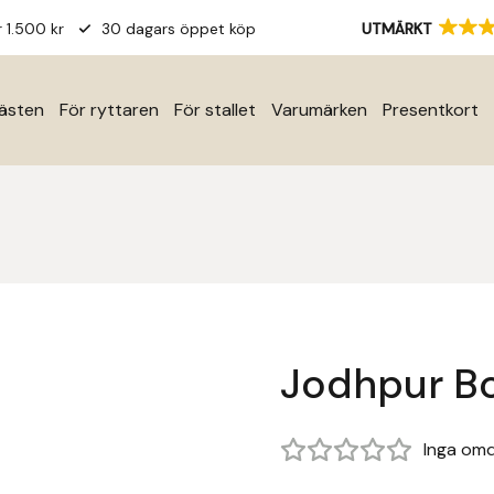
r 1.500 kr
30 dagars öppet köp
UTMÄRKT
hästen
För ryttaren
För stallet
Varumärken
Presentkort
Jodhpur B
Inga om