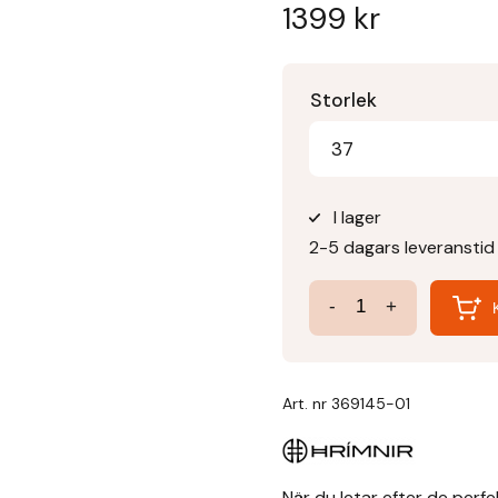
1399
kr
Storlek
37
I lager
2-5 dagars leveranstid
Jodhpur
-
+
Boots
mängd
Art. nr
369145-01
När du letar efter de perfe