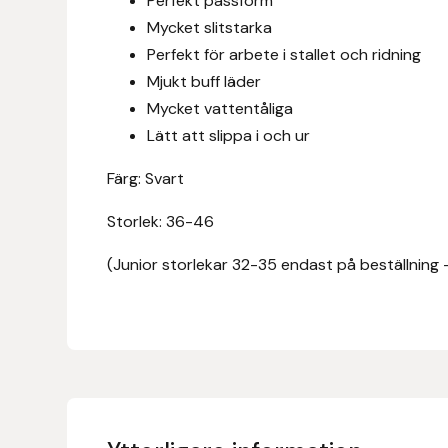
Perfekt passform
Eldorado
Mycket slitstarka
Perfekt för arbete i stallet och ridning
Epona bokförlag
Mjukt buff läder
Mycket vattentåliga
Equality Line
Lätt att slippa i och ur
EQUES
Färg: Svart
EQUES | KINGSLAND
Storlek: 36-46
Equipage
(Junior storlekar 32-35 endast på beställning 
Eric LeTixerant
Eskadron
Eyjólfur Ísólfsson