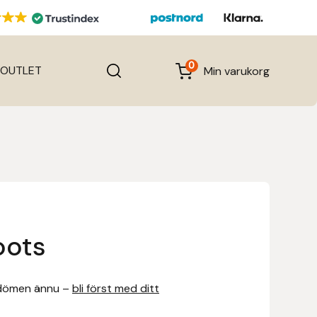
0
OUTLET
Min varukorg
oots
dömen ännu –
bli först med ditt