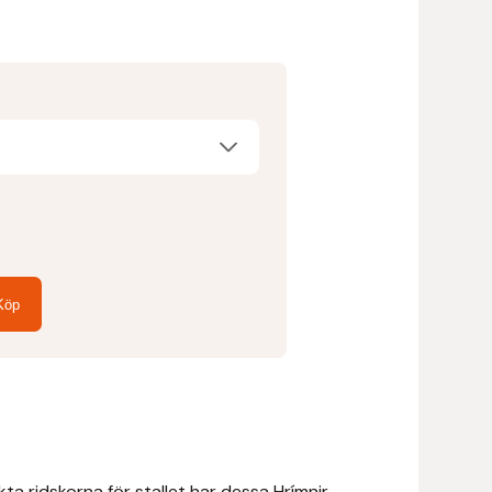
Köp
kta ridskorna för stallet har dessa Hrímnir