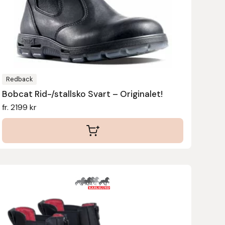
olika
alternativen
kan
väljas
på
produktsidan
Redback
Bobcat Rid-/stallsko Svart – Originalet!
fr.
2199
kr
Den
här
produkten
har