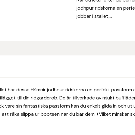
jodhpur ridskorna en perf
jobbar i stallet,...
allet har dessa Hrímnir jodhpur ridskorna en perfekt passform 
illägget till din ridgarderob. De är tillverkade av mjukt buffläd
ck vare sin fantastiska passform kan du enkelt glida in och ut
att råka slippa ur bootsen när du bär dem (Vilket minskar sk