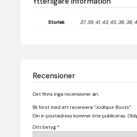
Ytterligare information
Fager
Fákur Rideudstyr
Storlek
37, 39, 41, 43, 45, 36, 38, 
Fleck
Freyja
Furminator
Recensioner
G Boots
Det finns inga recensioner än.
Globus Sport
Bli först med att recensera ”Jodhpur Boots”
Góa
Din e-postadress kommer inte publiceras.
Obli
Ditt betyg
*
Gysinge