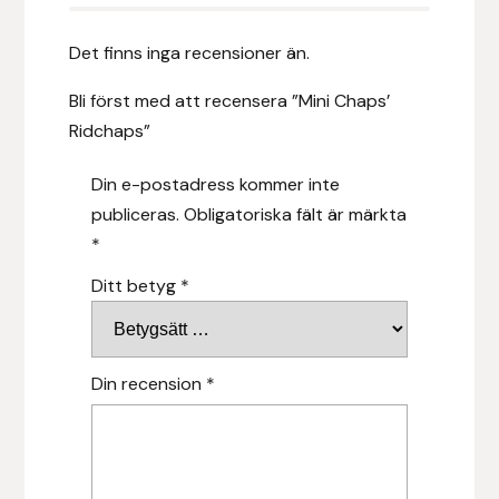
Hansbo Sport
Det finns inga recensioner än.
Heller
Bli först med att recensera ”Mini Chaps’
Ridchaps”
Hesta Gallery
Din e-postadress kommer inte
Horse Guard
publiceras.
Obligatoriska fält är märkta
*
HRÍMNIR
Ditt betyg
*
Iceland Pet
IceTack
Din recension
*
IPZV
Islandshästspecialisten