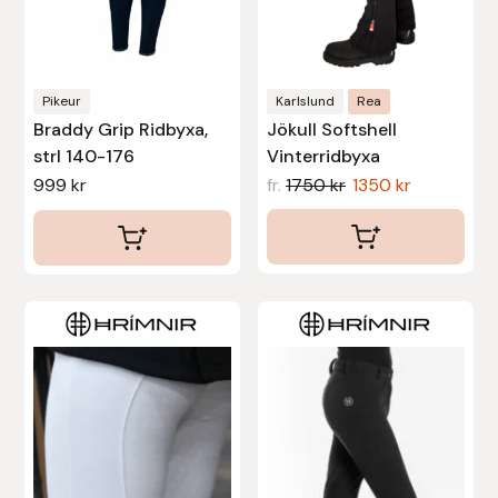
kan
kan
Protector
väljas
väljas
på
på
Redback
produktsidan
produktsidan
Pikeur
Karlslund
Rea
Braddy Grip Ridbyxa,
Jökull Softshell
Roeckl
strl 140-176
Vinterridbyxa
999
kr
fr.
1750
kr
1350
kr
Safehorse of Sweden
Saltverk
Sigga Ævars
Den
Den
här
här
Sivart Bokförlag
produkten
produkten
har
har
Sonnenreiter
flera
flera
varianter.
varianter.
Star