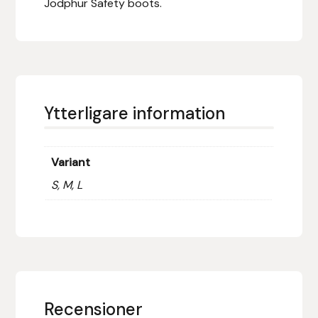
Jodphur Safety boots.
Fager
Fákur Rideudstyr
Fleck
Ytterligare information
Freyja
Furminator
Variant
S, M, L
G Boots
Globus Sport
Góa
Gysinge
Recensioner