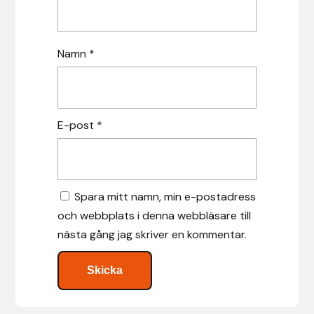
Islensk.is
Namn
*
J&S Saddlery
Källquist Equestrian
E-post
*
Karlslund
Kidka of Iceland
Spara mitt namn, min e-postadress
Klisterdekaler.se
och webbplats i denna webbläsare till
nästa gång jag skriver en kommentar.
Knights
Ky Rotary Bit
Lenanders Grafiska