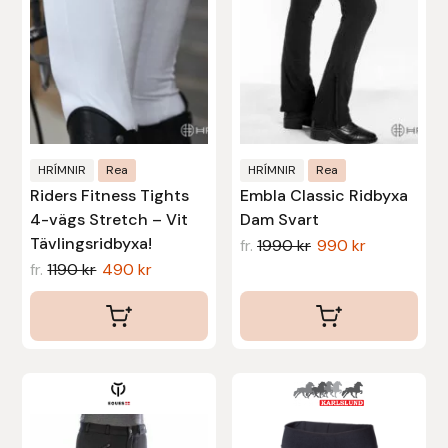
De
De
olika
olika
Stina Helmersson Bokförlag
alternativen
alternativen
Suedwind
kan
kan
väljas
väljas
Tear-Aid
på
på
produktsidan
produktsidan
HRÍMNIR
Rea
HRÍMNIR
Rea
Tekna
Riders Fitness Tights
Embla Classic Ridbyxa
4-vägs Stretch – Vit
Dam Svart
Tidningen Ridsport Island
Tävlingsridbyxa!
fr.
1990
kr
990
kr
fr.
1190
kr
490
kr
TöltSaga
TOPREITER
Trikem
Den
Den
här
här
Tunahaken
produkten
produkten