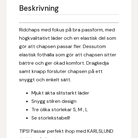
Eldorado
Beskrivning
Epona bokförlag
Ridchaps med fokus på bra passform, med
Equality Line
högkvalitativt läder och en elastisk del som
gör att chapsen passar fler. Dessutom
EQUES
elastisk fothälla som gör att chapsen sitter
bättre och ger ökad komfort. Dragkedja
EQUES | KINGSLAND
samt knapp försluter chapsen på ett
snyggt och enkelt sätt.
Equipage
Mjukt äkta slitstarkt läder
Eric LeTixerant
Snygg stilren design
Tre olika storlekar S, M , L
Eskadron
Se storlekstabell!
Eyjólfur Ísólfsson
TIPS! Passar perfekt ihop med KARLSLUND