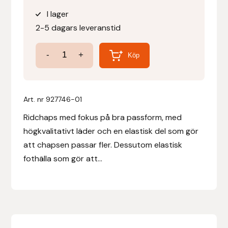
ursprungliga
nuvarande
I lager
priset
priset
Denni Design
2-5 dagars leveranstid
var:
är:
850 kr.
425 kr.
Denni Design / Bomber Bits
Mini
-
+
Köp
Chaps'
Draupnir
Ridchaps
mängd
Art. nr
927746-01
Dy’on
Ridchaps med fokus på bra passform, med
E.A. Mattes
högkvalitativt läder och en elastisk del som gör
att chapsen passar fler. Dessutom elastisk
Eclipse Biofarmab
fothälla som gör att...
Ekholm Nordic
Ekol