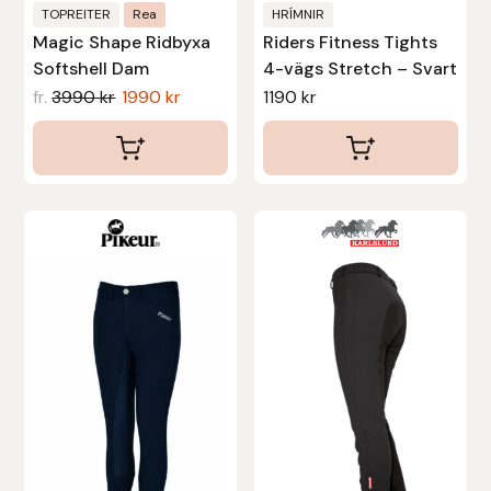
produktsidan
produktsidan
Nammi Godis
TOPREITER
Rea
HRÍMNIR
Magic Shape Ridbyxa
Riders Fitness Tights
Natur & Kultur bokförlag
Softshell Dam
4-vägs Stretch – Svart
fr.
3990
kr
1990
kr
1190
kr
Nyttorp
Parisol
Den
Den
PAVO
här
här
Pharmakas
produkten
produkten
har
har
Pikeur
flera
flera
varianter.
varianter.
Prestige
De
De
olika
olika
Professional’s Choice
alternativen
alternativen