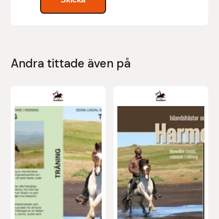
Leovet
Lippo
Andra tittade även på
Lysi Ehf
Metalab
Mias Ridsport
Mountain Horse
Muck Boot Company
Mustad