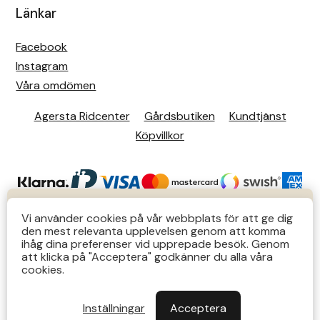
Länkar
Facebook
Instagram
Våra omdömen
Agersta Ridcenter
Gårdsbutiken
Kundtjänst
Köpvillkor
KUNDTJÄNST
Vi använder cookies på vår webbplats för att ge dig
den mest relevanta upplevelsen genom att komma
Butiks- & telefontider Mån-Tors 12-14 Lör 12-14
ihåg dina preferenser vid upprepade besök. Genom
att klicka på "Acceptera" godkänner du alla våra
övriga tider via e-post: order@agersta.nu
© 2026 Agersta.
cookies.
Till OUTLET>>
Inställningar
Acceptera