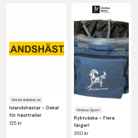
Den
Uhip
här
produkten
Uvex
har
flera
Vals
varianter.
De
Veredus
olika
alternativen
Walsh
kan
Werkman Hoofcare
väljas
Klisterdekaler.se
på
Islandshästar – Dekal
Willab
produktsidan
Globus Sport
för hästtrailer
Ryktväska – Flera
125
kr
Wintec
färger!
350
kr