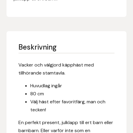
Eldorado
Epona bokförlag
Equality Line
Beskrivning
EQUES
EQUES | KINGSLAND
Vacker och välgjord käpphäst med
tillhörande stamtavla.
Equipage
Huvudlag ingår
Eric LeTixerant
80 cm
Välj häst efter favoritfärg, man och
Eskadron
tecken!
En perfekt present, julklapp till ert barn eller
Eyjólfur Ísólfsson
barnbarn. Eller varför inte som en