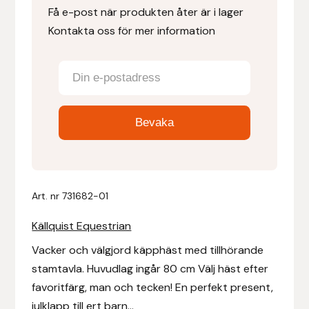
Få e-post när produkten åter är i lager
Kontakta oss för mer information
Denni Design
Denni Design / Bomber Bits
Draupnir
Dy’on
E.A. Mattes
Art. nr
731682-01
Eclipse Biofarmab
Källquist Equestrian
Ekholm Nordic
Vacker och välgjord käpphäst med tillhörande
stamtavla. Huvudlag ingår 80 cm Välj häst efter
Ekol
favoritfärg, man och tecken! En perfekt present,
julklapp till ert barn...