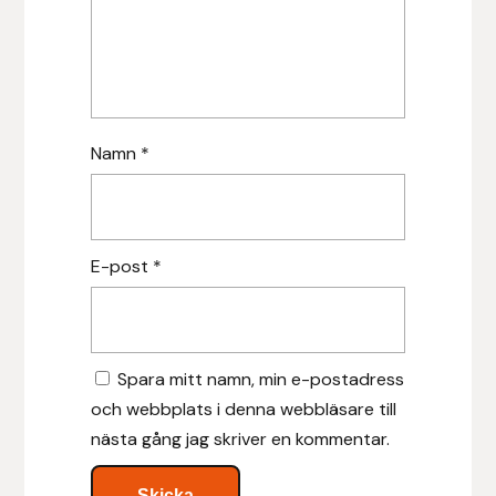
Islensk.is
J&S Saddlery
Namn
*
Källquist Equestrian
Karlslund
E-post
*
Kidka of Iceland
Klisterdekaler.se
Spara mitt namn, min e-postadress
Knights
och webbplats i denna webbläsare till
nästa gång jag skriver en kommentar.
Ky Rotary Bit
Lenanders Grafiska