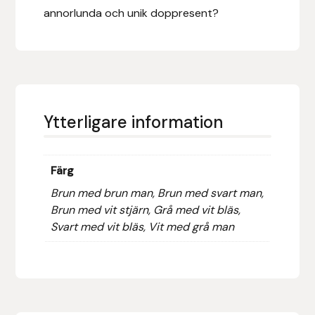
Fager
annorlunda och unik doppresent?
Fákur Rideudstyr
Fleck
Ytterligare information
Freyja
Furminator
Färg
G Boots
Brun med brun man, Brun med svart man,
Brun med vit stjärn, Grå med vit bläs,
Svart med vit bläs, Vit med grå man
Globus Sport
Góa
Gysinge