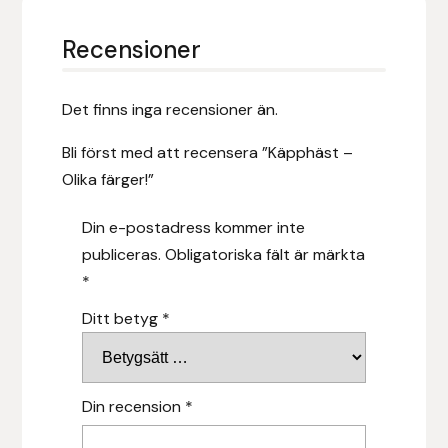
Hansbo Sport
Recensioner
Heller
Det finns inga recensioner än.
Hesta Gallery
Bli först med att recensera ”Käpphäst –
Olika färger!”
Horse Guard
Din e-postadress kommer inte
HRÍMNIR
publiceras.
Obligatoriska fält är märkta
*
Iceland Pet
Ditt betyg
*
IceTack
IPZV
Din recension
*
Islandshästspecialisten