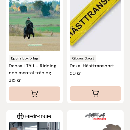
Protector
Redback
Roeckl
Safehorse of Sweden
Epona bokförlag
Globus Sport
Saltverk
Dansa i Tölt – Ridning
Dekal Hästtransport
och mental träning
50
kr
315
kr
Sigga Ævars
Sivart Bokförlag
Sonnenreiter
Star