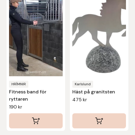
Stina Helmersson Bokförlag
Suedwind
Tear-Aid
Tekna
Tidningen Ridsport Island
HRÍMNIR
Karlslund
TöltSaga
Fitness band för
Häst på granitsten
ryttaren
475
kr
TOPREITER
190
kr
Trikem
Tunahaken