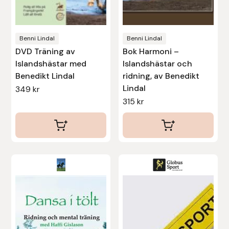
Nammi Godis
Natur & Kultur bokförlag
Benni Lindal
Benni Lindal
DVD Träning av
Bok Harmoni –
Nyttorp
Islandshästar med
Islandshästar och
Benedikt Lindal
ridning, av Benedikt
Parisol
Lindal
349
kr
315
kr
PAVO
Pharmakas
Pikeur
Prestige
Professional’s Choice