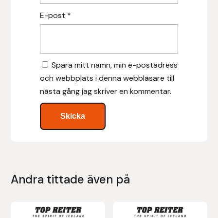
Nammi Godis
E-post
*
Natur & Kultur bokförlag
Nyttorp
Spara mitt namn, min e-postadress
och webbplats i denna webbläsare till
Parisol
nästa gång jag skriver en kommentar.
PAVO
Pharmakas
Pikeur
Andra tittade även på
Prestige
Professional’s Choice
Den
Den