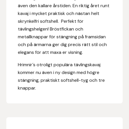
även den kallare årstiden. En riktig året runt
Hansbo Sport
kavaj i mycket praktisk och nästan helt
skrynkelfri softshell. Perfekt för
Heller
tävlingshelgen! Bröstfickan och
metallknappar för stängning på framsidan
Hesta Gallery
och på ärmarna ger dig precis rätt stil och
elegans för att maxa er visning.
Horse Guard
Hrimnir´s otroligt populära tävlingskavaj
HRÍMNIR
kommer nu även i ny design med högre
stängning, praktiskt softshell-tyg och tre
Iceland Pet
knappar.
IceTack
IPZV
Islandshästspecialisten