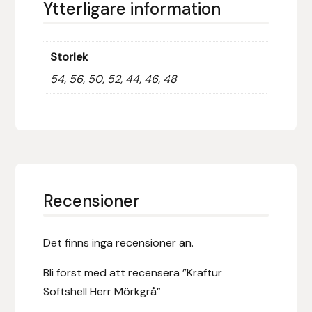
Ytterligare information
Islensk.is
Storlek
J&S Saddlery
54, 56, 50, 52, 44, 46, 48
Källquist Equestrian
Karlslund
Kidka of Iceland
Recensioner
Klisterdekaler.se
Knights
Det finns inga recensioner än.
Bli först med att recensera ”Kraftur
Ky Rotary Bit
Softshell Herr Mörkgrå”
Lenanders Grafiska