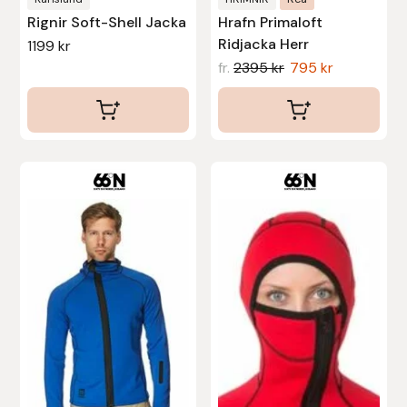
Rignir Soft-Shell Jacka
Hrafn Primaloft
Ridjacka Herr
1199
kr
fr.
2395
kr
795
kr