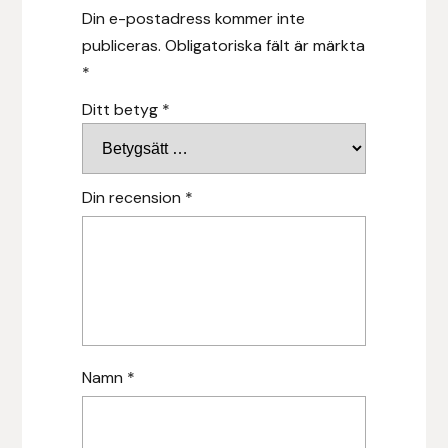
Din e-postadress kommer inte
publiceras.
Obligatoriska fält är märkta
Leovet
*
Lippo
Ditt betyg
*
Lysi Ehf
Din recension
*
Metalab
Mias Ridsport
Mountain Horse
Muck Boot Company
Namn
*
Mustad