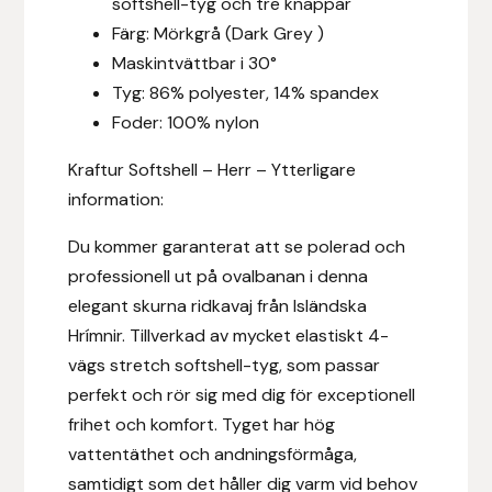
softshell-tyg och tre knappar
Fager
Färg: Mörkgrå (Dark Grey )
Maskintvättbar i 30°
Fákur Rideudstyr
Tyg: 86% polyester, 14% spandex
Foder: 100% nylon
Fleck
Kraftur Softshell – Herr – Ytterligare
Freyja
information:
Furminator
Du kommer garanterat att se polerad och
professionell ut på ovalbanan i denna
G Boots
elegant skurna ridkavaj från Isländska
Hrímnir. Tillverkad av mycket elastiskt 4-
Globus Sport
vägs stretch softshell-tyg, som passar
perfekt och rör sig med dig för exceptionell
Góa
frihet och komfort. Tyget har hög
vattentäthet och andningsförmåga,
Gysinge
samtidigt som det håller dig varm vid behov