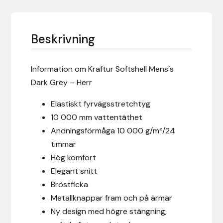
Eldorado
Epona bokförlag
Beskrivning
Equality Line
Information om Kraftur Softshell Mens´s
EQUES
Dark Grey – Herr
Elastiskt fyrvägsstretchtyg
EQUES | KINGSLAND
10 000 mm vattentäthet
Equipage
Andningsförmåga 10 000 g/m²/24
timmar
Eric LeTixerant
Hög komfort
Elegant snitt
Eskadron
Bröstficka
Metallknappar fram och på ärmar
Eyjólfur Ísólfsson
Ny design med högre stängning,