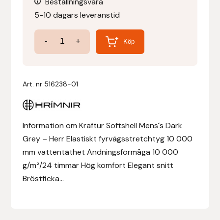
Beställningsvara
5-10 dagars leveranstid
Denni Design
Kraftur
-
+
Köp
Denni Design / Bomber Bits
Softshell
Herr
Draupnir
Mörkgrå
Art. nr
516238-01
mängd
Dy’on
E.A. Mattes
Information om Kraftur Softshell Mens´s Dark
Grey – Herr Elastiskt fyrvägsstretchtyg 10 000
Eclipse Biofarmab
mm vattentäthet Andningsförmåga 10 000
g/m²/24 timmar Hög komfort Elegant snitt
Ekholm Nordic
Bröstficka...
Ekol