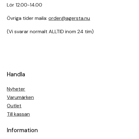
Lör 12.00-14.00
Övriga tider maila:
order@agersta.nu
(Vi svarar normalt ALLTID inom 24 tim)
Handla
Nyheter
Varumärken
Outlet
Till kassan
Information