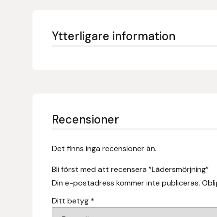
Eldorado
Epona bokförlag
Ytterligare information
Equality Line
EQUES
EQUES | KINGSLAND
Recensioner
Equipage
Det finns inga recensioner än.
Eric LeTixerant
Bli först med att recensera ”Lädersmörjning”
Eskadron
Din e-postadress kommer inte publiceras.
Obli
Ditt betyg
*
Eyjólfur Ísólfsson