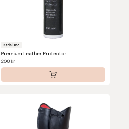
Karlslund
Premium Leather Protector
200
kr
Den
här
produkten
har