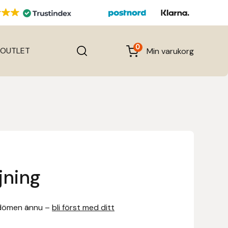
0
OUTLET
Min varukorg
jning
dömen ännu –
bli först med ditt