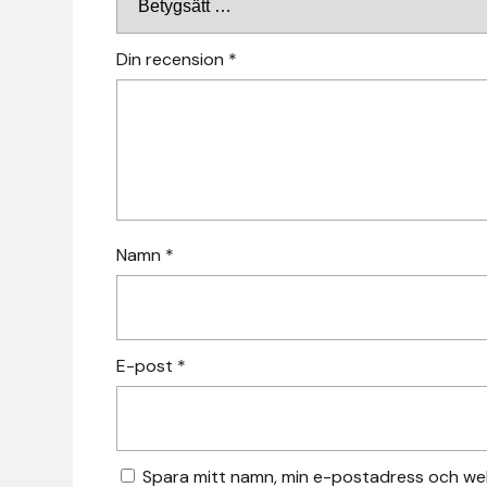
Fager
Din recension
*
Fákur Rideudstyr
Fleck
Freyja
Furminator
Namn
*
G Boots
Globus Sport
E-post
*
Góa
Gysinge
Spara mitt namn, min e-postadress och web