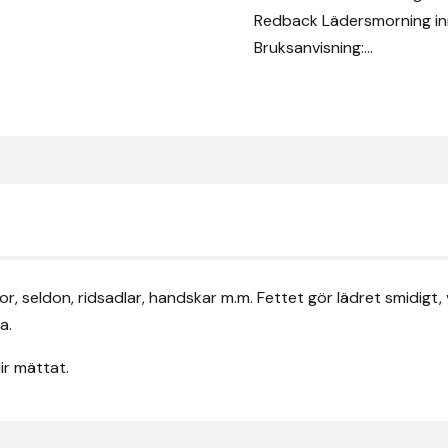
Redback Lädersmorning inne
Bruksanvisning:...
r, seldon, ridsadlar, handskar m.m. Fettet gör lädret smidigt
a.
ir mättat.