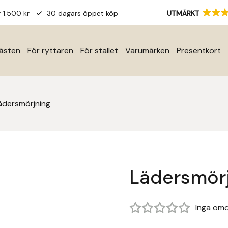
r 1.500 kr
30 dagars öppet köp
UTMÄRKT
hästen
För ryttaren
För stallet
Varumärken
Presentkort
ädersmörjning
Lädersmör
Inga om