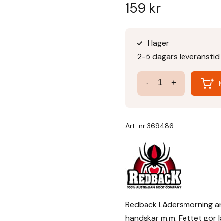
159
kr
I lager
2-5 dagars leveranstid
Lädersmörjning
-
+
mängd
Art. nr
369486
Redback Lädersmorning anvä
handskar m.m. Fettet gör l