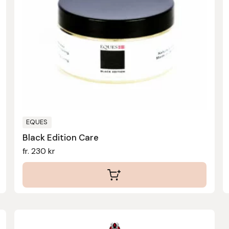
flera
varianter.
De
olika
alternativen
kan
väljas
på
produktsidan
EQUES
Black Edition Care
fr.
230
kr
Den