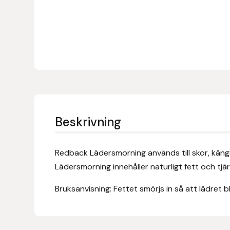
Denni Design
Denni Design / Bomber Bits
Draupnir
Dy’on
Beskrivning
E.A. Mattes
Redback Lädersmorning används till skor, kängo
Eclipse Biofarmab
Lädersmorning innehåller naturligt fett och tjär
Ekholm Nordic
Bruksanvisning: Fettet smörjs in så att lädret bl
Ekol