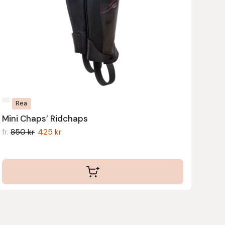
flera
varianter.
De
olika
alternativen
kan
väljas
Rea
på
Mini Chaps’ Ridchaps
produktsidan
fr.
850
kr
425
kr