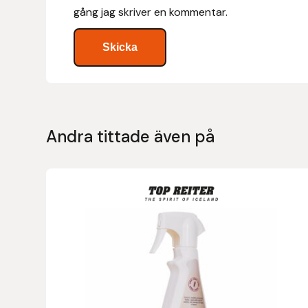
gång jag skriver en kommentar.
Hansbo Sport
Heller
Hesta Gallery
Horse Guard
Andra tittade även på
HRÍMNIR
Iceland Pet
IceTack
IPZV
Islandshästspecialisten