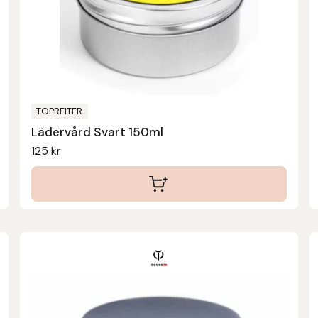
TOPREITER
Lädervård Svart 150ml
125
kr
Den
här
produkten
har