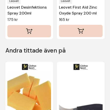
Leovet
Leovet
Leovet Desinfektions
Leovet First Aid Zinc
Uhip
Spray 200ml
Oxyde Spray 200 ml
175
kr
165
kr
Uvex
Vals
Veredus
Andra tittade även på
Walsh
Werkman Hoofcare
Willab
Wintec