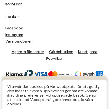
Köpvillkor
Länkar
Facebook
Instagram
Våra omdömen
Agersta Ridcenter
Gårdsbutiken
Kundtjänst
Köpvillkor
KUNDTJÄNST
Vi använder cookies på vår webbplats för att ge dig
den mest relevanta upplevelsen genom att komma
Butiks- & telefontider Mån-Tors 12-14 Lör 12-14
ihåg dina preferenser vid upprepade besök. Genom
att klicka på "Acceptera" godkänner du alla våra
övriga tider via e-post: order@agersta.nu
© 2026 Agersta.
cookies.