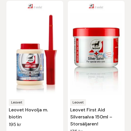
Protector
Redback
Roeckl
Safehorse of Sweden
Saltverk
Sigga Ævars
Sivart Bokförlag
Leovet
Leovet
Leovet Hovolja m.
Leovet First Aid
Sonnenreiter
biotin
Silversalva 150ml –
Storsäljaren!
195
kr
Star