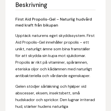
Eldorado
Beskrivning
Epona bokförlag
First Aid Propolis-Gel – Naturlig hudvård
med kraft från bikupan
Equality Line
Upptäck naturens eget skyddssystem. First
EQUES
Aid Propolis-Gel innehåller propolis – ett
unikt, naturligt ämne som bina framställer
EQUES | KINGSLAND
för att skydda sin kupa mot sjukdomar.
Propolis är rikt på vitaminer, spårämnen,
Equipage
eteriska oljor och kådämnen med naturligt
antibakteriella och vårdande egenskaper.
Eric LeTixerant
Gelen stödjer sårläkning och hjälper vid
Eskadron
abscesser, eksem, insektsbett, små
hudskador och sprickor. Den lugnar irriterad
Eyjólfur Ísólfsson
hud, stärker hudens naturliga