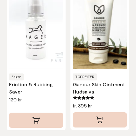
har
flera
varianter.
De
olika
alternativen
kan
väljas
på
produktsidan
Fager
TOPREITER
Friction & Rubbing
Gandur Skin Ointment
Saver
Hudsalva
120
kr
Betygsatt
fr.
395
kr
5.00
av 5