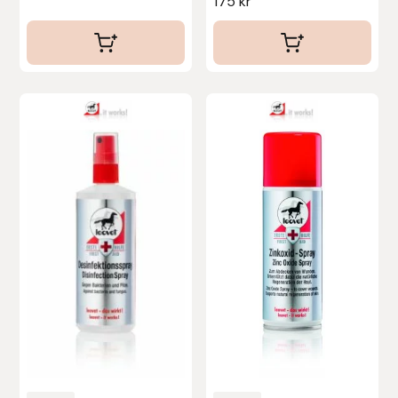
175
kr
Stina Helmersson Bokförlag
Suedwind
Tear-Aid
Tekna
Tidningen Ridsport Island
TöltSaga
TOPREITER
Trikem
Tunahaken