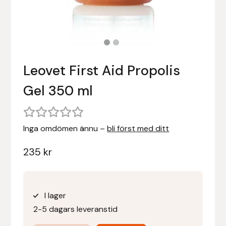
Stigläder
Träning och longering
Ridbyxor, kjolar, overaller mm
Beris Bits
Vojlockar och schabrak
Tränsdelar och tyglar
Ridjackor, kappor, västar mm
Bocaj
Leovet First Aid Propolis
Ridskor och ridstövlar
Boett
Gel 350 ml
Tävlingskavajer och blusar
Bomber Bits
Väskor, bagar, påsar mm
Borstiq
Inga omdömen ännu –
bli först med ditt
Bucas
235
kr
Casco
I lager
Catago Equestrian
2-5 dagars leveranstid
Charles Owen