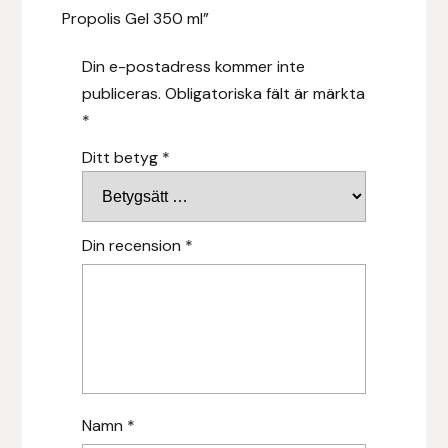
Propolis Gel 350 ml”
Leovet
Din e-postadress kommer inte
publiceras.
Obligatoriska fält är märkta
Lippo
*
Lysi Ehf
Ditt betyg
*
Metalab
Din recension
*
Mias Ridsport
Mountain Horse
Muck Boot Company
Mustad
Namn
*