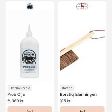
Den
här
produkten
har
flera
varianter.
De
olika
alternativen
kan
väljas
på
produktsidan
Ekholm Nordic
Borstiq
Prob Olja
Borstiq Islänningen
fr.
369
kr
185
kr