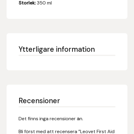
Storlek:
350 ml
Islensk.is
J&S Saddlery
Källquist Equestrian
Ytterligare information
Karlslund
Kidka of Iceland
Klisterdekaler.se
Recensioner
Knights
Det finns inga recensioner än.
Ky Rotary Bit
Bli först med att recensera ”Leovet First Aid
Lenanders Grafiska