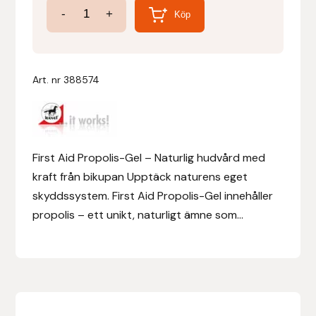
Leovet
-
+
Köp
First
Denni Design
Aid
Denni Design / Bomber Bits
Propolis
Art. nr
388574
Gel
Draupnir
350
ml
Dy’on
mängd
First Aid Propolis-Gel – Naturlig hudvård med
kraft från bikupan Upptäck naturens eget
E.A. Mattes
skyddssystem. First Aid Propolis-Gel innehåller
Eclipse Biofarmab
propolis – ett unikt, naturligt ämne som...
Ekholm Nordic
Ekol