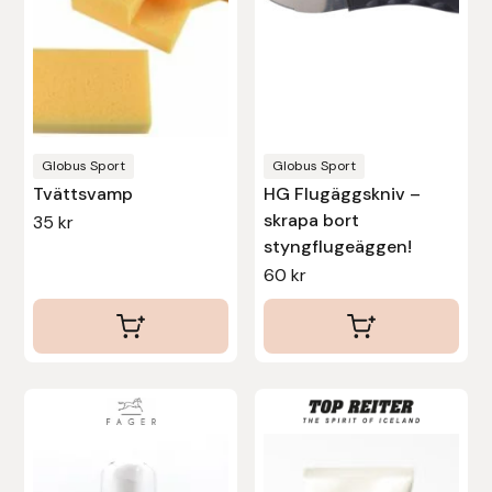
Globus Sport
Globus Sport
Tvättsvamp
HG Flugäggskniv –
skrapa bort
35
kr
styngflugeäggen!
60
kr
Den
här
produkten