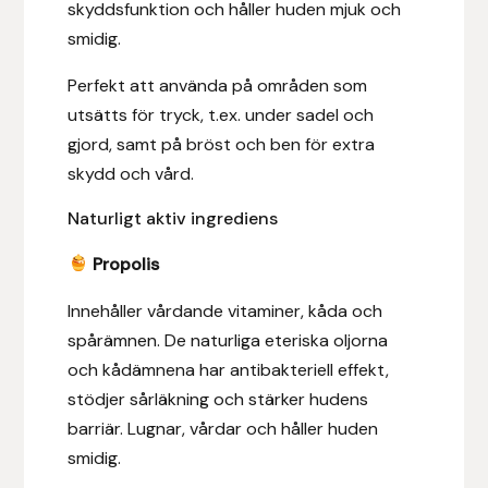
skyddsfunktion och håller huden mjuk och
Fager
smidig.
Fákur Rideudstyr
Perfekt att använda på områden som
utsätts för tryck, t.ex. under sadel och
Fleck
gjord, samt på bröst och ben för extra
skydd och vård.
Freyja
Naturligt aktiv ingrediens
Furminator
Propolis
G Boots
Innehåller vårdande vitaminer, kåda och
spårämnen. De naturliga eteriska oljorna
Globus Sport
och kådämnena har antibakteriell effekt,
stödjer sårläkning och stärker hudens
Góa
barriär. Lugnar, vårdar och håller huden
smidig.
Gysinge