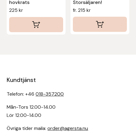
hovkrats
Storsäljaren!
225
kr
fr.
215
kr
Kundtjänst
Telefon: +46
018-357200
Mån-Tors 12.00-14.00
Lör 12.00-14.00
Övriga tider maila:
order@agersta.nu