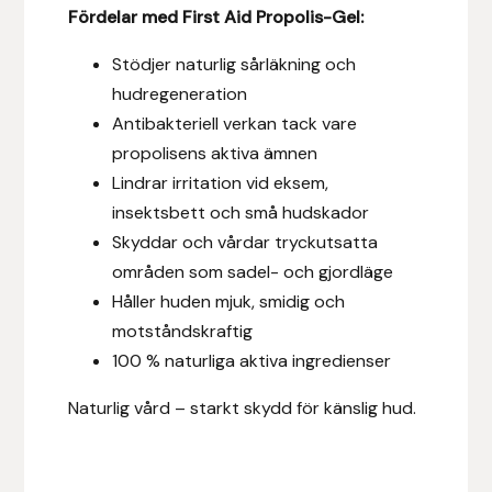
Fördelar med First Aid Propolis-Gel:
Hansbo Sport
Stödjer naturlig sårläkning och
Heller
hudregeneration
Antibakteriell verkan tack vare
Hesta Gallery
propolisens aktiva ämnen
Lindrar irritation vid eksem,
Horse Guard
insektsbett och små hudskador
Skyddar och vårdar tryckutsatta
HRÍMNIR
områden som sadel- och gjordläge
Håller huden mjuk, smidig och
Iceland Pet
motståndskraftig
100 % naturliga aktiva ingredienser
IceTack
Naturlig vård – starkt skydd för känslig hud.
IPZV
Islandshästspecialisten