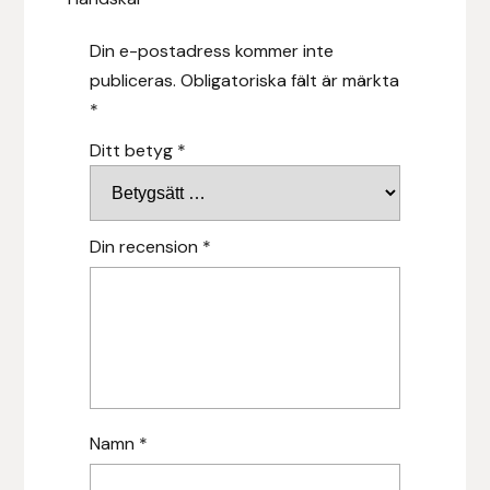
Hansbo Sport
Din e-postadress kommer inte
publiceras.
Obligatoriska fält är märkta
Heller
*
Hesta Gallery
Ditt betyg
*
Horse Guard
Din recension
*
HRÍMNIR
Iceland Pet
IceTack
IPZV
Namn
*
Islandshästspecialisten