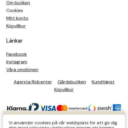
Om butiken
Cookies
Mitt konto
Köpvillkor
Länkar
Facebook
Instagram
Våra omdömen
Agersta Ridcenter
Gårdsbutiken
Kundtjänst
Köpvillkor
KUNDTJÄNST
Vi använder cookies på vår webbplats för att ge dig
den mest relevanta upplevelsen genom att komma