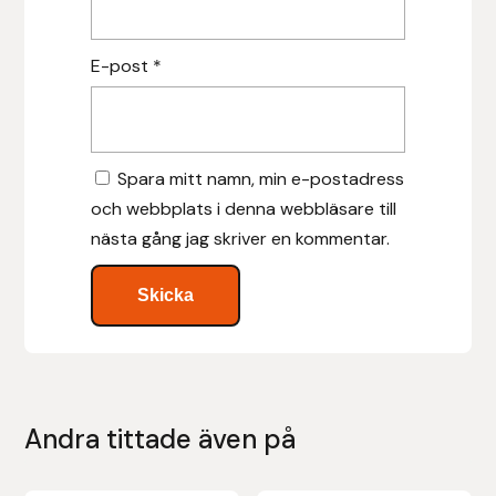
Islensk.is
E-post
*
J&S Saddlery
Källquist Equestrian
Spara mitt namn, min e-postadress
och webbplats i denna webbläsare till
Karlslund
nästa gång jag skriver en kommentar.
Kidka of Iceland
Klisterdekaler.se
Knights
Andra tittade även på
Ky Rotary Bit
Lenanders Grafiska