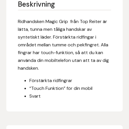
Eldorado
Beskrivning
Epona bokförlag
Ridhandsken Magic Grip från Top Reiter är
lätta, tunna men tåliga handskar av
Equality Line
syntetiskt läder. Förstärkta ridfingar i
området mellan tumme och pekfingret. Alla
EQUES
fingrar har touch-funktion, så att du kan
använda din mobiltelefon utan att ta av dig
EQUES | KINGSLAND
handsken.
Equipage
Förstärkta ridfingrar
“Touch Funktion” för din mobil
Eric LeTixerant
Svart
Eskadron
Eyjólfur Ísólfsson