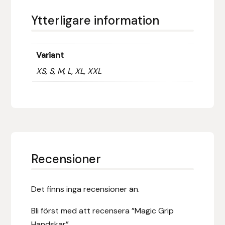
Fager
Ytterligare information
Fákur Rideudstyr
Variant
Fleck
XS, S, M, L, XL, XXL
Freyja
Furminator
G Boots
Recensioner
Globus Sport
Góa
Det finns inga recensioner än.
Bli först med att recensera ”Magic Grip
Gysinge
Handskar”