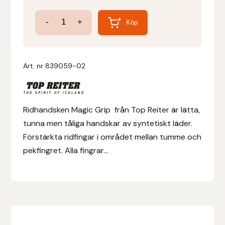
Magic
-
+
Denni Design
Köp
Grip
Handskar
Denni Design / Bomber Bits
mängd
Art. nr
839059-02
Draupnir
Dy’on
Ridhandsken Magic Grip från Top Reiter är lätta,
tunna men tåliga handskar av syntetiskt läder.
E.A. Mattes
Förstärkta ridfingar i området mellan tumme och
pekfingret. Alla fingrar...
Eclipse Biofarmab
Ekholm Nordic
Ekol