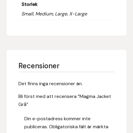
Storlek
Hansbo Sport
Small, Medium, Large, X-Large
Heller
Hesta Gallery
Horse Guard
Recensioner
HRÍMNIR
Det finns inga recensioner än.
Iceland Pet
Bli först med att recensera ”Magma Jacket
IceTack
Grå”
IPZV
Din e-postadress kommer inte
publiceras.
Obligatoriska fält är märkta
Islandshästspecialisten