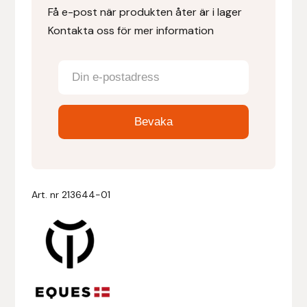
Få e-post när produkten åter är i lager
Kontakta oss för mer information
Denni Design
Denni Design / Bomber Bits
Draupnir
Dy’on
E.A. Mattes
Art. nr
213644-01
Eclipse Biofarmab
Ekholm Nordic
Ekol