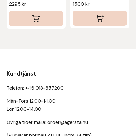
2295
kr
1500
kr
Kundtjänst
Telefon: +46
018-357200
Mån-Tors 12.00-14.00
Lör 12.00-14.00
Övriga tider maila:
order@agersta.nu
(Vi svarar normalt ALLTID inom 24 tim)