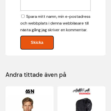
Leovet
Spara mitt namn, min e-postadress
och webbplats i denna webbläsare till
Lippo
nästa gång jag skriver en kommentar.
Lysi Ehf
Metalab
Mias Ridsport
Andra tittade även på
Mountain Horse
Muck Boot Company
Den
här
Mustad
produkten