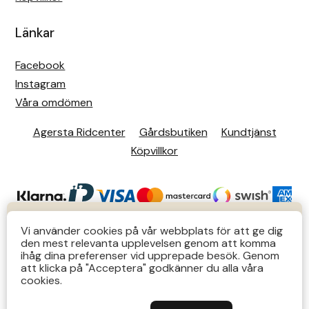
Länkar
Facebook
Instagram
Våra omdömen
Agersta Ridcenter
Gårdsbutiken
Kundtjänst
Köpvillkor
KUNDTJÄNST
Vi använder cookies på vår webbplats för att ge dig
den mest relevanta upplevelsen genom att komma
Butiks- & telefontider Mån-Tors 12-14 Lör 12-14
ihåg dina preferenser vid upprepade besök. Genom
att klicka på "Acceptera" godkänner du alla våra
övriga tider via e-post: order@agersta.nu
© 2026 Agersta.
cookies.