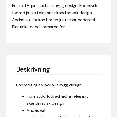
Eldorado
Fodrad Eques jacka i snygg design! Formsydd
fodrad jacka i elegant skandinavisk design
Epona bokförlag
Andas väl Jackan har en justerbar nederdel
Elastiska band i armarna för...
Equality Line
EQUES
EQUES | KINGSLAND
Beskrivning
Equipage
Eric LeTixerant
Fodrad Eques jacka i snygg design!
Eskadron
Formsydd fodrad jacka i elegant
skandinavisk design
Eyjólfur Ísólfsson
Andas väl