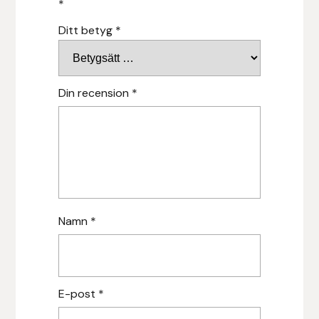
*
Islensk.is
Ditt betyg
*
J&S Saddlery
Din recension
*
Källquist Equestrian
Karlslund
Kidka of Iceland
Klisterdekaler.se
Namn
*
Knights
Ky Rotary Bit
E-post
*
Lenanders Grafiska