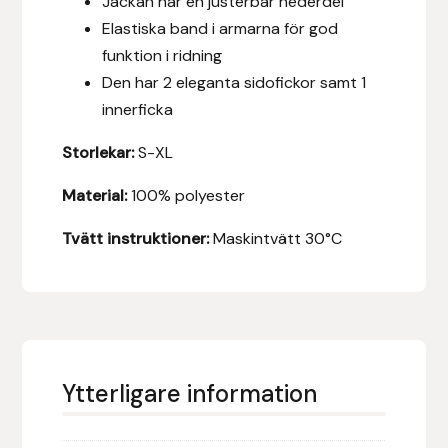
Jackan har en justerbar nederdel
Fager
Elastiska band i armarna för god
funktion i ridning
Fákur Rideudstyr
Den har 2 eleganta sidofickor samt 1
innerficka
Fleck
Storlekar:
S-XL
Freyja
Material:
100% polyester
Furminator
Tvätt instruktioner:
Maskintvätt 30°C
G Boots
Globus Sport
Góa
Ytterligare information
Gysinge