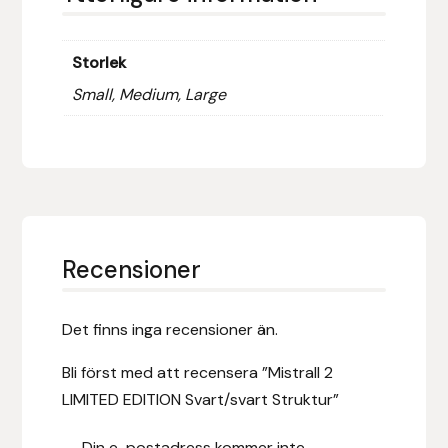
Hansbo Sport
Storlek
Heller
Small, Medium, Large
Hesta Gallery
Horse Guard
HRÍMNIR
Recensioner
Iceland Pet
Det finns inga recensioner än.
IceTack
Bli först med att recensera ”Mistrall 2
IPZV
LIMITED EDITION Svart/svart Struktur”
Islandshästspecialisten
Din e-postadress kommer inte