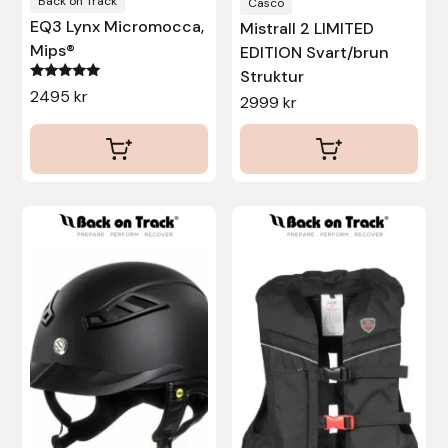
produktsidan
produktsidan
Back on Track
Casco
EQ3 Lynx Micromocca,
Mistrall 2 LIMITED
Uhip
Mips®
EDITION Svart/brun
Struktur
Betygsatt
Uvex
2495
kr
2999
kr
5.00
av 5
Vals
Veredus
Den
Den
Walsh
här
här
produkten
produkten
Werkman Hoofcare
har
har
flera
flera
Willab
varianter.
varianter.
De
De
Wintec
olika
olika
alternativen
alternativen