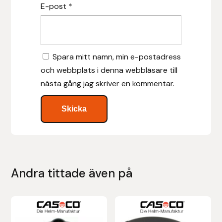
E-post
*
Leovet
Lippo
Spara mitt namn, min e-postadress
och webbplats i denna webbläsare till
Lysi Ehf
nästa gång jag skriver en kommentar.
Metalab
Mias Ridsport
Mountain Horse
Andra tittade även på
Muck Boot Company
Mustad
Den
Den
här
här