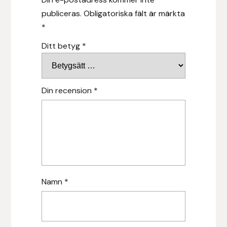
publiceras.
Obligatoriska fält är märkta
Islensk.is
*
Ditt betyg
*
J&S Saddlery
Källquist Equestrian
Din recension
*
Karlslund
Kidka of Iceland
Klisterdekaler.se
Knights
Namn
*
Ky Rotary Bit
Lenanders Grafiska