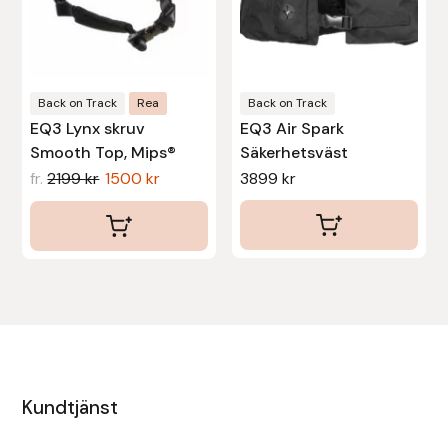
kan
kan
väljas
väljas
på
på
produktsidan
produktsidan
Back on Track
Rea
Back on Track
EQ3 Lynx skruv
EQ3 Air Spark
Smooth Top, Mips®
Säkerhetsväst
fr.
2199
kr
1500
kr
3899
kr
Kundtjänst