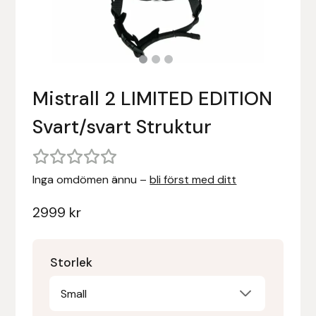
Stigläder
Träning och longering
Ridbyxor, kjolar, overaller mm
Beris Bits
Vojlockar och schabrak
Tränsdelar och tyglar
Ridjackor, kappor, västar mm
Bocaj
Mistrall 2 LIMITED EDITION
Ridskor och ridstövlar
Boett
Svart/svart Struktur
Tävlingskavajer och blusar
Bomber Bits
Väskor, bagar, påsar mm
Borstiq
Inga omdömen ännu –
bli först med ditt
Bucas
2999
kr
Casco
Storlek
Catago Equestrian
Small
Charles Owen