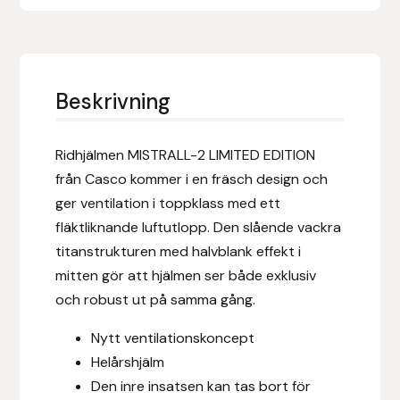
Eldorado
Epona bokförlag
Beskrivning
Equality Line
EQUES
Ridhjälmen MISTRALL-2 LIMITED EDITION
från Casco kommer i en fräsch design och
EQUES | KINGSLAND
ger ventilation i toppklass med ett
fläktliknande luftutlopp. Den slående vackra
Equipage
titanstrukturen med halvblank effekt i
mitten gör att hjälmen ser både exklusiv
Eric LeTixerant
och robust ut på samma gång.
Eskadron
Nytt ventilationskoncept
Helårshjälm
Eyjólfur Ísólfsson
Den inre insatsen kan tas bort för