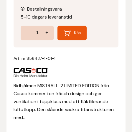
Beställningsvara
Denni Design
5-10 dagars leveranstid
Denni Design / Bomber Bits
Mistrall
-
+
Köp
2
Draupnir
LIMITED
EDITION
Art. nr
856437-1-01-1
Dy’on
Svart/svart
Struktur
E.A. Mattes
mängd
Ridhjälmen MISTRALL-2 LIMITED EDITION från
Eclipse Biofarmab
Casco kommer i en fräsch design och ger
ventilation i toppklass med ett fläktliknande
Ekholm Nordic
luftutlopp. Den slående vackra titanstrukturen
med...
Ekol