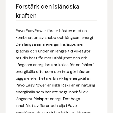
Fager
Förstärk den isländska
kraften
Fákur Rideudstyr
Fleck
Pavo EasyPower förser hästen med en
kombination av snabb och långsam energi.
Freyja
Den långsamma energin frisläpps mer
gradvis och under en längre tid vilket gör
Furminator
att din häst får mer uthållighet och ork.
Långsam energi brukar kallas för en ”säker”
G Boots
energikälla eftersom den inte gör hästen
piggare eller hetare. En viktig energikälla i
Globus Sport
Pavo EasyPower är riskli. Riskli är en naturlig
energikälla som har ett högt innehåll av
Góa
långsamt frisläppt energi. Det höga
innehållet av fibrer och olja i Pavo
Gysinge
EasyPower är också bra källor av långsam