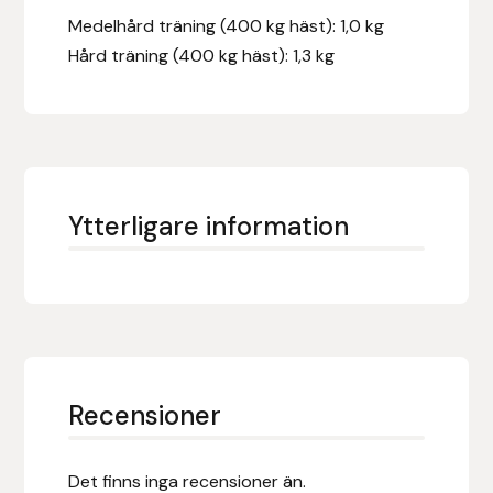
Protector
Medelhård träning (400 kg häst): 1,0 kg
Hård träning (400 kg häst): 1,3 kg
Redback
Roeckl
Safehorse of Sweden
Ytterligare information
Saltverk
Sigga Ævars
Sivart Bokförlag
Recensioner
Sonnenreiter
Star
Det finns inga recensioner än.