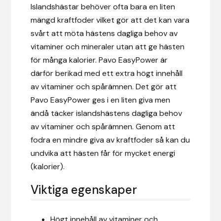
Islandshästar behöver ofta bara en liten
mängd kraftfoder vilket gör att det kan vara
Leovet
svårt att möta hästens dagliga behov av
vitaminer och mineraler utan att ge hästen
Lippo
för många kalorier. Pavo EasyPower är
därför berikad med ett extra högt innehåll
Lysi Ehf
av vitaminer och spårämnen. Det gör att
Pavo EasyPower ges i en liten giva men
Metalab
ändå täcker islandshästens dagliga behov
Mias Ridsport
av vitaminer och spårämnen. Genom att
fodra en mindre giva av kraftfoder så kan du
Mountain Horse
undvika att hästen får för mycket energi
(kalorier).
Muck Boot Company
Viktiga egenskaper
Mustad
Högt innehåll av vitaminer och