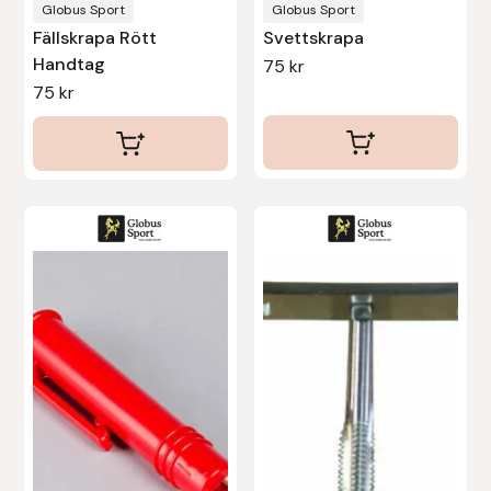
produktsidan
Globus Sport
Globus Sport
Fällskrapa Rött
Svettskrapa
Handtag
75
kr
75
kr