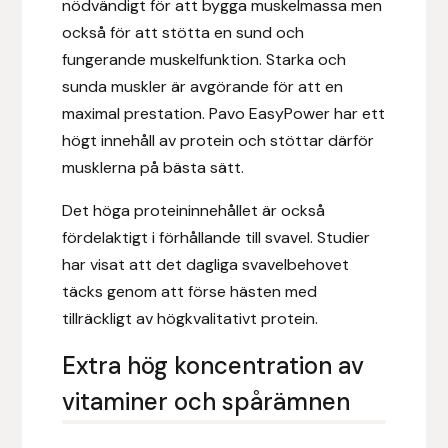
nödvändigt för att bygga muskelmassa men
också för att stötta en sund och
Islensk.is
fungerande muskelfunktion. Starka och
sunda muskler är avgörande för att en
J&S Saddlery
maximal prestation. Pavo EasyPower har ett
högt innehåll av protein och stöttar därför
Källquist Equestrian
musklerna på bästa sätt.
Karlslund
Det höga proteininnehållet är också
fördelaktigt i förhållande till svavel. Studier
Kidka of Iceland
har visat att det dagliga svavelbehovet
täcks genom att förse hästen med
Klisterdekaler.se
tillräckligt av högkvalitativt protein.
Knights
Extra hög koncentration av
vitaminer och spårämnen
Ky Rotary Bit
Lenanders Grafiska