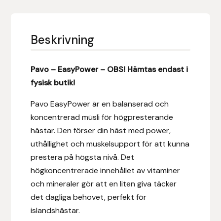
Eldorado
Epona bokförlag
Beskrivning
Equality Line
Pavo – EasyPower – OBS! Hämtas endast i
EQUES
fysisk butik!
Pavo EasyPower är en balanserad och
EQUES | KINGSLAND
koncentrerad müsli för högpresterande
Equipage
hästar. Den förser din häst med power,
uthållighet och muskelsupport för att kunna
Eric LeTixerant
prestera på högsta nivå. Det
högkoncentrerade innehållet av vitaminer
Eskadron
och mineraler gör att en liten giva täcker
det dagliga behovet, perfekt för
Eyjólfur Ísólfsson
islandshästar.