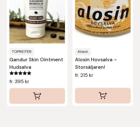
De
De
olika
olika
alternativen
alternativen
kan
kan
väljas
väljas
på
på
produktsidan
produktsidan
TOPREITER
Alosin
Gandur Skin Ointment
Alosin Hovsalva –
Hudsalva
Storsäljaren!
fr.
215
kr
Betygsatt
fr.
395
kr
5.00
av 5