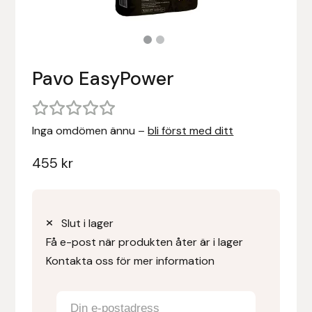
Stigläder
Träning och longering
Ridbyxor, kjolar, overaller mm
Beris Bits
Vojlockar och schabrak
Tränsdelar och tyglar
Ridjackor, kappor, västar mm
Bocaj
Pavo EasyPower
Ridskor och ridstövlar
Boett
Inga omdömen ännu –
bli först med ditt
Tävlingskavajer och blusar
Bomber Bits
455
kr
Väskor, bagar, påsar mm
Borstiq
Bucas
Slut i lager
Casco
Få e-post när produkten åter är i lager
Kontakta oss för mer information
Catago Equestrian
Charles Owen