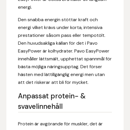
energi.
Hansbo Sport
Den snabba energin stöttar kraft och
Heller
energi vilket krävs under korta, intensiva
prestationer såsom pass eller tempotölt.
Hesta Gallery
Den huvudsakliga källan för det i Pavo
EasyPower är kolhydrater. Pavo EasyPower
Horse Guard
innehåller lättsmält, upphettat spannmål för
bästa möjliga näringsupptag. Det förser
HRÍMNIR
hästen med lättillgänglig energi men utan
att det riskerar att bli för mycket.
Iceland Pet
Anpassat protein- &
IceTack
svavelinnehåll
IPZV
Protein är avgörande för muskler, det är
Islandshästspecialisten