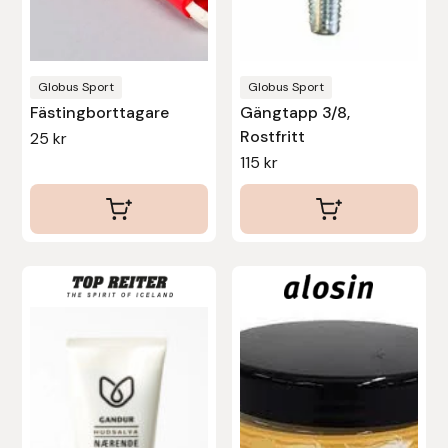
Globus Sport
Globus Sport
Fästingborttagare
Gängtapp 3/8,
Rostfritt
25
kr
115
kr
Den
Den
här
här
produkten
produkten
har
har
flera
flera
varianter.
varianter.