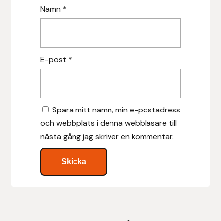
Namn
*
Uhip
Uvex
E-post
*
Vals
Veredus
Spara mitt namn, min e-postadress
Walsh
och webbplats i denna webbläsare till
nästa gång jag skriver en kommentar.
Werkman Hoofcare
Willab
Wintec