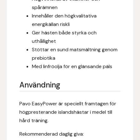
Nammi Godis
spårämnen
Innehåller den högkvalitativa
Natur & Kultur bokförlag
energikällan riskli
Ger hästen både styrka och
Nyttorp
uthållighet
Stöttar en sund matsmältning genom
Parisol
prebiotika
Med linfröolja för en glänsande päls
PAVO
Pharmakas
Användning
Pikeur
Pavo EasyPower är speciellt framtagen för
högpresterande islandshästar i medel till
Prestige
hård träning.
Professional’s Choice
Rekommenderad daglig giva: