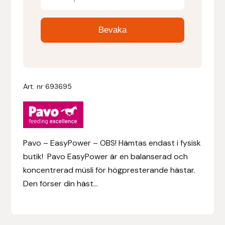
Denni Design
Denni Design / Bomber Bits
Draupnir
Art. nr
693695
Dy’on
E.A. Mattes
Pavo – EasyPower – OBS! Hämtas endast i fysisk
Eclipse Biofarmab
butik! Pavo EasyPower är en balanserad och
koncentrerad müsli för högpresterande hästar.
Ekholm Nordic
Den förser din häst...
Ekol