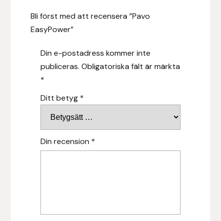
Bli först med att recensera ”Pavo
Stina Helmersson Bokförlag
EasyPower”
Suedwind
Din e-postadress kommer inte
publiceras.
Obligatoriska fält är märkta
Tear-Aid
*
Tekna
Ditt betyg
*
Tidningen Ridsport Island
Din recension
*
TöltSaga
TOPREITER
Trikem
Tunahaken