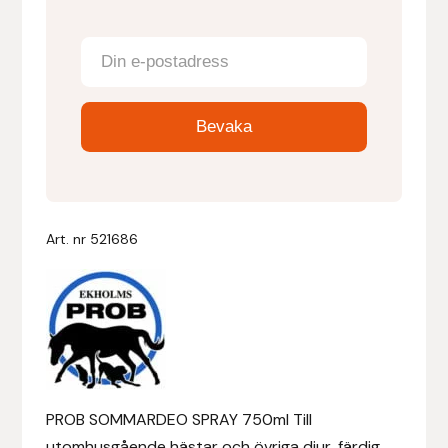
Denni Design
Denni Design / Bomber Bits
Draupnir
Dy’on
Art. nr
521686
E.A. Mattes
Eclipse Biofarmab
Ekholm Nordic
Ekol
PROB SOMMARDEO SPRAY 750ml Till
utomhusgående hästar och övriga djur, färdig