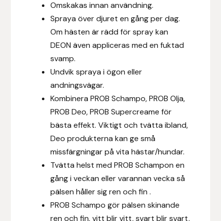
Omskakas innan användning.
Fager
Spraya över djuret en gång per dag.
Om hästen är rädd för spray kan
Fákur Rideudstyr
DEON även appliceras med en fuktad
svamp.
Fleck
Undvik spraya i ögon eller
Freyja
andningsvägar.
Kombinera PROB Schampo, PROB Olja,
Furminator
PROB Deo, PROB Supercreame för
bästa effekt. Viktigt och tvätta ibland,
G Boots
Deo produkterna kan ge små
missfärgningar på vita hästar/hundar.
Globus Sport
Tvätta helst med PROB Schampon en
gång i veckan eller varannan vecka så
Góa
pälsen håller sig ren och fin .
PROB Schampo gör pälsen skinande
Gysinge
ren och fin, vitt blir vitt, svart blir svart,