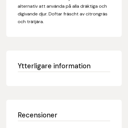
alternativ att använda på alla dräktiga och
Islensk.is
digivande djur. Doftar fräscht av citrongräs
och trätjära.
J&S Saddlery
Källquist Equestrian
Karlslund
Ytterligare information
Kidka of Iceland
Klisterdekaler.se
Knights
Ky Rotary Bit
Recensioner
Lenanders Grafiska