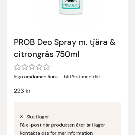
Stigläder
Träning och longering
Ridbyxor, kjolar, overaller mm
Beris Bits
Vojlockar och schabrak
Tränsdelar och tyglar
Ridjackor, kappor, västar mm
Bocaj
PROB Deo Spray m. tjära &
Ridskor och ridstövlar
Boett
citrongräs 750ml
Tävlingskavajer och blusar
Bomber Bits
Väskor, bagar, påsar mm
Borstiq
Inga omdömen ännu –
bli först med ditt
Bucas
223
kr
Casco
Slut i lager
Catago Equestrian
Få e-post när produkten åter är i lager
Kontakta oss för mer information
Charles Owen