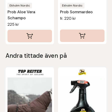
produktsidan
Ekholm Nordic
Ekholm Nordic
Uhip
Prob Aloe Vera
Prob Sommardeo
Schampo
fr.
220
kr
Uvex
225
kr
Vals
Veredus
Andra tittade även på
Walsh
Den
Werkman Hoofcare
här
produkten
Willab
har
flera
Wintec
varianter.