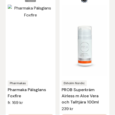
här
produkten
har
flera
varianter.
De
olika
alternativen
kan
väljas
på
produktsidan
Pharmakas
Ekholm Nordic
Pharmaka Pälsglans
PROB Superkräm
Foxfire
Airless m Aloe Vera
och Talltjära 100ml
fr.
169
kr
239
kr