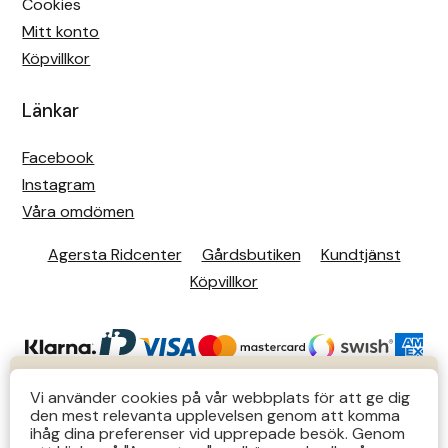
Cookies
Mitt konto
Köpvillkor
Länkar
Facebook
Instagram
Våra omdömen
Agersta Ridcenter
Gårdsbutiken
Kundtjänst
Köpvillkor
KUNDTJÄNST
Vi använder cookies på vår webbplats för att ge dig
den mest relevanta upplevelsen genom att komma
Butiks- & telefontider Mån-Tors 12-14 Lör 12-14
ihåg dina preferenser vid upprepade besök. Genom