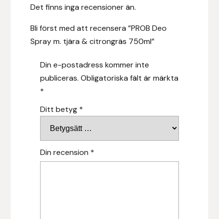
Det finns inga recensioner än.
Leovet
Bli först med att recensera ”PROB Deo
Spray m. tjära & citrongräs 750ml”
Lippo
Din e-postadress kommer inte
Lysi Ehf
publiceras.
Obligatoriska fält är märkta
*
Metalab
Ditt betyg
*
Mias Ridsport
Mountain Horse
Din recension
*
Muck Boot Company
Mustad