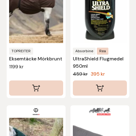
De
olika
alternativen
kan
väljas
på
produktsidan
TOPREITER
Absorbine
Rea
Eksemtäcke Mörkbrunt
UltraShield Flugmedel
950ml
1199
kr
Det
Det
459
kr
395
kr
ursprungliga
nuvarande
priset
priset
var:
är:
459 kr.
395 kr.