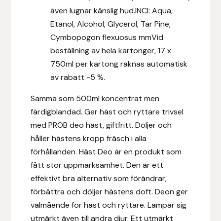
även lugnar känslig hud.INCI: Aqua,
Hansbo Sport
Etanol, Alcohol, Glycerol, Tar Pine,
Cymbopogon flexuosus mmVid
Heller
beställning av hela kartonger, 17 x
750ml per kartong räknas automatisk
Hesta Gallery
av rabatt -5 %.
Horse Guard
Samma som 500ml koncentrat men
färdigblandad. Ger häst och ryttare trivsel
HRÍMNIR
med PROB deo häst, giftfritt. Döljer och
håller hästens kropp fräsch i alla
Iceland Pet
förhållanden. Häst Deo är en produkt som
fått stor uppmärksamhet. Den är ett
IceTack
effektivt bra alternativ som förändrar,
IPZV
förbättra och döljer hästens doft. Deon ger
välmående för häst och ryttare. Lämpar sig
Islandshästspecialisten
utmärkt även till andra djur. Ett utmärkt