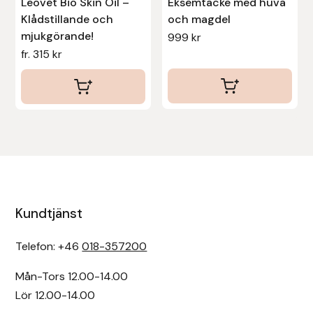
Leovet Bio Skin Oil –
Eksemtäcke med huva
Klådstillande och
och magdel
mjukgörande!
999
kr
fr.
315
kr
Kundtjänst
Telefon: +46
018-357200
Mån-Tors 12.00-14.00
Lör 12.00-14.00