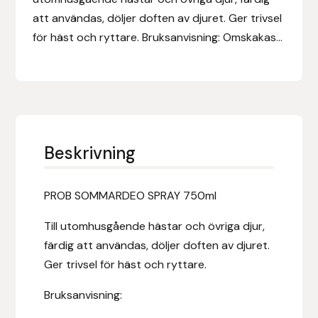
Eldorado
att användas, döljer doften av djuret. Ger trivsel
för häst och ryttare. Bruksanvisning: Omskakas...
Epona bokförlag
Equality Line
EQUES
Beskrivning
EQUES | KINGSLAND
Equipage
PROB SOMMARDEO SPRAY 750ml
Eric LeTixerant
Till utomhusgående hästar och övriga djur,
färdig att användas, döljer doften av djuret.
Eskadron
Ger trivsel för häst och ryttare.
Eyjólfur Ísólfsson
Bruksanvisning: