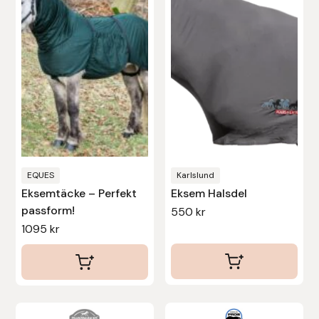
EQUES
Karlslund
Eksemtäcke – Perfekt
Eksem Halsdel
passform!
550
kr
1095
kr
Den