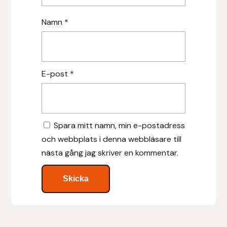
Nammi Godis
Namn
*
Natur & Kultur bokförlag
Nyttorp
E-post
*
Parisol
PAVO
Spara mitt namn, min e-postadress
Pharmakas
och webbplats i denna webbläsare till
nästa gång jag skriver en kommentar.
Pikeur
Prestige
Professional’s Choice