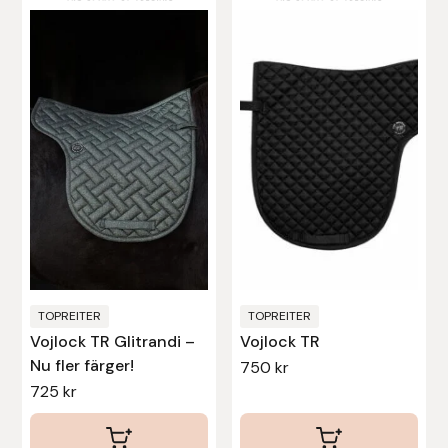
här
produkten
Leovet
har
flera
Lippo
varianter.
De
Lysi Ehf
olika
Metalab
alternativen
kan
Mias Ridsport
väljas
på
Mountain Horse
produktsidan
TOPREITER
TOPREITER
Vojlock TR Glitrandi –
Vojlock TR
Muck Boot Company
Nu fler färger!
750
kr
725
kr
Mustad