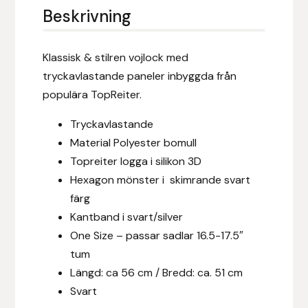
Eldorado
Beskrivning
Epona bokförlag
Klassisk & stilren vojlock med
Equality Line
tryckavlastande paneler inbyggda från
populära TopReiter.
EQUES
Tryckavlastande
Material Polyester bomull
EQUES | KINGSLAND
Topreiter logga i silikon 3D
Hexagon mönster i skimrande svart
Equipage
färg
Eric LeTixerant
Kantband i svart/silver
One Size – passar sadlar 16.5-17.5″
Eskadron
tum
Längd: ca 56 cm / Bredd: ca. 51 cm
Eyjólfur Ísólfsson
Svart