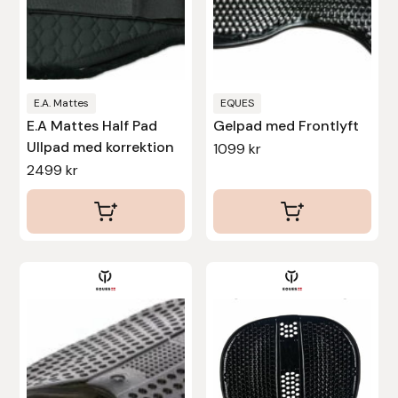
alternativen
kan
Stina Helmersson Bokförlag
väljas
Suedwind
på
produktsidan
E.A. Mattes
EQUES
Tear-Aid
E.A Mattes Half Pad
Gelpad med Frontlyft
Ullpad med korrektion
1099
kr
Tekna
2499
kr
Tidningen Ridsport Island
TöltSaga
TOPREITER
Trikem
Tunahaken