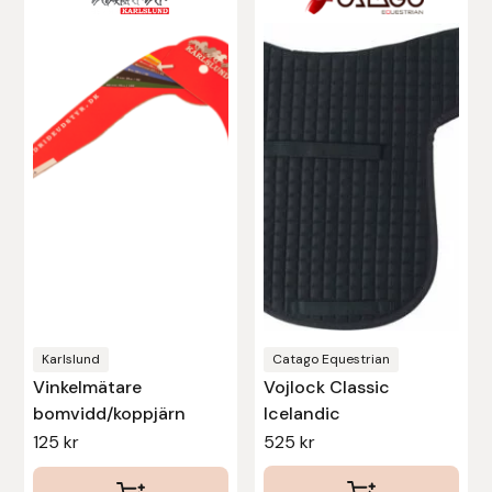
Den
här
produkten
har
flera
varianter.
De
olika
alternativen
kan
väljas
på
produktsidan
Karlslund
Catago Equestrian
Vinkelmätare
Vojlock Classic
bomvidd/koppjärn
Icelandic
125
kr
525
kr