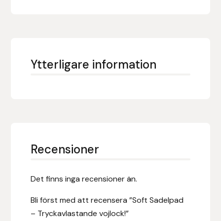
Fager
Fákur Rideudstyr
Fleck
Ytterligare information
Freyja
Furminator
G Boots
Recensioner
Globus Sport
Det finns inga recensioner än.
Góa
Bli först med att recensera ”Soft Sadelpad
Gysinge
– Tryckavlastande vojlock!”