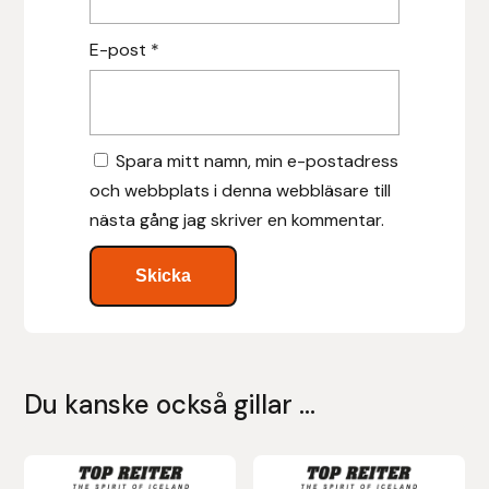
Islensk.is
E-post
*
J&S Saddlery
Källquist Equestrian
Spara mitt namn, min e-postadress
och webbplats i denna webbläsare till
Karlslund
nästa gång jag skriver en kommentar.
Kidka of Iceland
Klisterdekaler.se
Knights
Du kanske också gillar …
Ky Rotary Bit
Den
Lenanders Grafiska