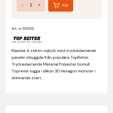
Soft
-
+
Köp
Sadelpad
Denni Design
-
Denni Design / Bomber Bits
Tryckavlastande
Art. nr
811599
vojlock!
Draupnir
mängd
Dy’on
Klassisk & stilren vojlock med tryckavlastande
paneler inbyggda från populära TopReiter.
E.A. Mattes
Tryckavlastande Material Polyester bomull
Topreiter logga i silikon 3D Hexagon mönster i
Eclipse Biofarmab
skimrande svart...
Ekholm Nordic
Ekol