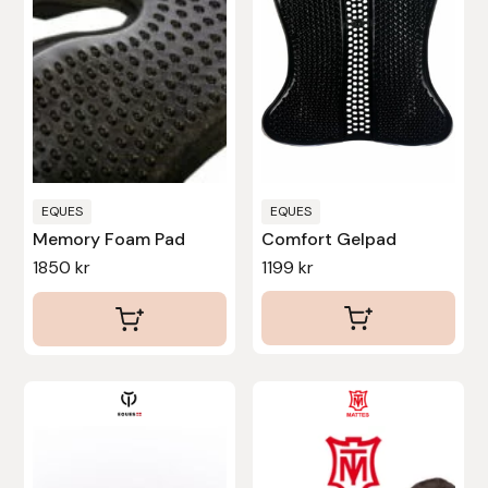
Uhip
Uvex
Vals
EQUES
EQUES
Veredus
Memory Foam Pad
Comfort Gelpad
1850
kr
1199
kr
Walsh
Werkman Hoofcare
Willab
Den
Den
här
här
Wintec
produkten
produkten