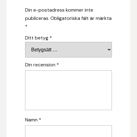
Hansbo Sport
Din e-postadress kommer inte
publiceras.
Obligatoriska fält är märkta
Heller
*
Ditt betyg
*
Hesta Gallery
Horse Guard
Din recension
*
HRÍMNIR
Iceland Pet
IceTack
IPZV
Namn
*
Islandshästspecialisten