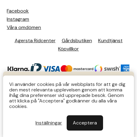
Facebook
Instagram
Våra omdömen
Agersta Ridcenter
Gårdsbutiken
Kundtjänst
Köpvillkor
KUNDTJÄNST
Vi använder cookies på vår webbplats för att ge dig
den mest relevanta upplevelsen genom att komma
Butiks- & telefontider Mån-Tors 12-14 Lör 12-14
ihåg dina preferenser vid upprepade besök. Genom
att klicka på "Acceptera" godkänner du alla våra
övriga tider via e-post: order@agersta.nu
© 2026 Agersta.
cookies.
Till OUTLET>>
Inställningar
Acceptera
Stäng