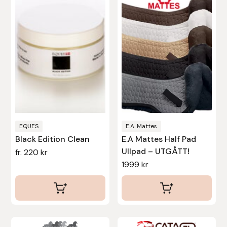
har
har
flera
flera
varianter.
varianter.
De
De
olika
olika
alternativen
alternativen
kan
kan
väljas
väljas
på
på
produktsidan
produktsidan
EQUES
E.A. Mattes
Black Edition Clean
E.A Mattes Half Pad
Ullpad – UTGÅTT!
fr.
220
kr
1999
kr