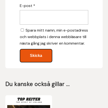
E-post
*
Leovet
Lippo
Spara mitt namn, min e-postadress
och webbplats i denna webbläsare till
Lysi Ehf
nästa gång jag skriver en kommentar.
Metalab
Mias Ridsport
Mountain Horse
Du kanske också gillar …
Muck Boot Company
Mustad
Den
här