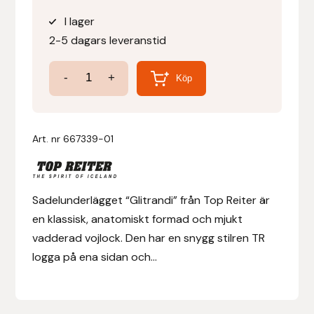
I lager
Denni Design
2-5 dagars leveranstid
Denni Design / Bomber Bits
Vojlock
-
+
Köp
TR
Draupnir
Glitrandi
-
Art. nr
667339-01
Dy’on
Nu
fler
E.A. Mattes
färger!
Sadelunderlägget “Glitrandi” från Top Reiter är
mängd
Eclipse Biofarmab
en klassisk, anatomiskt formad och mjukt
vadderad vojlock. Den har en snygg stilren TR
Ekholm Nordic
logga på ena sidan och...
Ekol