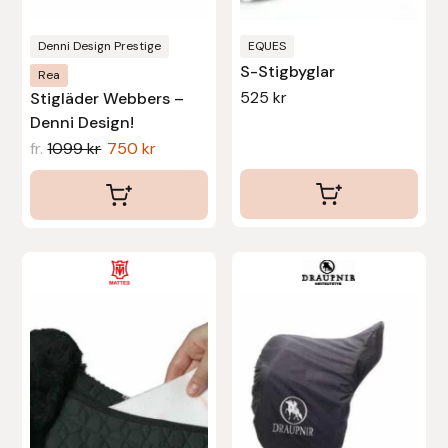
på
på
produktsidan
produktsidan
Uhip
Denni Design Prestige
EQUES
S-Stigbyglar
Rea
Uvex
525
kr
Stigläder Webbers –
Denni Design!
Vals
fr.
1099
kr
750
kr
Veredus
Walsh
Den
Werkman Hoofcare
här
produkten
Willab
har
flera
Wintec
varianter.
De