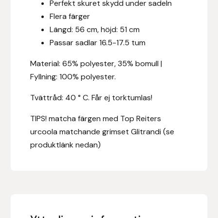
Perfekt skuret skydd under sadeln
Fager
Flera färger
Längd: 56 cm, höjd: 51 cm
Fákur Rideudstyr
Passar sadlar 16.5-17.5 tum
Fleck
Material: 65% polyester, 35% bomull |
Fyllning: 100% polyester.
Freyja
Tvättråd: 40 ° C. Får ej torktumlas!
Furminator
TIPS! matcha färgen med Top Reiters
urcoola matchande grimset Glitrandi (se
G Boots
produktlänk nedan)
Globus Sport
Góa
Gysinge