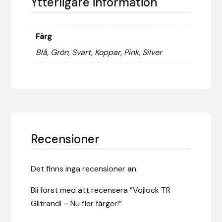
Ytterligare information
Hansbo Sport
Färg
Heller
Blå, Grön, Svart, Koppar, Pink, Silver
Hesta Gallery
Horse Guard
HRÍMNIR
Recensioner
Iceland Pet
IceTack
Det finns inga recensioner än.
Bli först med att recensera ”Vojlock TR
IPZV
Glitrandi – Nu fler färger!”
Islandshästspecialisten