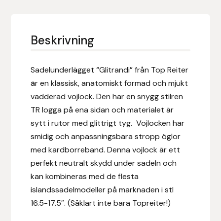
Eldorado
Epona bokförlag
Beskrivning
Equality Line
Sadelunderlägget “Glitrandi” från Top Reiter
EQUES
är en klassisk, anatomiskt formad och mjukt
vadderad vojlock. Den har en snygg stilren
EQUES | KINGSLAND
TR logga på ena sidan och materialet är
sytt i rutor med glittrigt tyg.
Vojlocken har
Equipage
smidig och anpassningsbara stropp öglor
med kardborreband. Denna vojlock är ett
Eric LeTixerant
perfekt neutralt skydd under sadeln och
kan kombineras med de flesta
Eskadron
islandssadelmodeller på marknaden i stl
16.5-17.5″. (Såklart inte bara Topreiter!)
Eyjólfur Ísólfsson