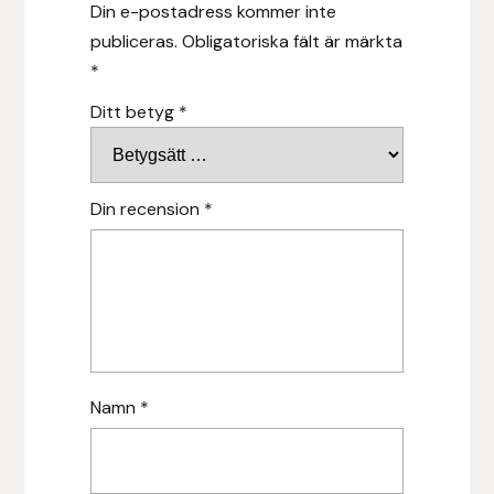
Din e-postadress kommer inte
publiceras.
Obligatoriska fält är märkta
Islensk.is
*
J&S Saddlery
Ditt betyg
*
Källquist Equestrian
Din recension
*
Karlslund
Kidka of Iceland
Klisterdekaler.se
Knights
Namn
*
Ky Rotary Bit
Lenanders Grafiska