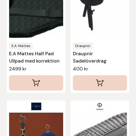
olika
alternativen
kan
väljas
på
produktsidan
E.A. Mattes
Draupnir
E.A Mattes Half Pad
Draupnir
Ullpad med korrektion
Sadelöverdrag
2499
kr
400
kr