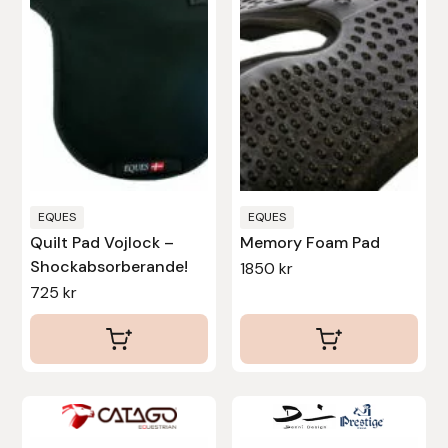
Leovet
Lippo
Lysi Ehf
Metalab
EQUES
EQUES
Quilt Pad Vojlock –
Memory Foam Pad
Mias Ridsport
Shockabsorberande!
1850
kr
725
kr
Mountain Horse
Muck Boot Company
Mustad
Den
här