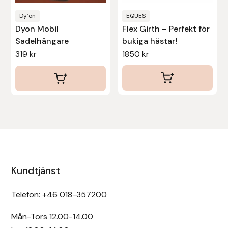
på
produktsidan
Dy’on
EQUES
Uhip
Dyon Mobil
Flex Girth – Perfekt för
Sadelhängare
bukiga hästar!
Uvex
319
kr
1850
kr
Vals
Veredus
Walsh
Werkman Hoofcare
Kundtjänst
Willab
Telefon: +46
018-357200
Wintec
Mån-Tors 12.00-14.00