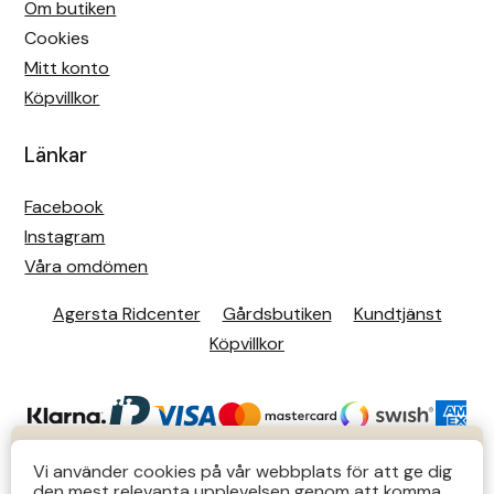
Om butiken
Cookies
Mitt konto
Köpvillkor
Länkar
Facebook
Instagram
Våra omdömen
Agersta Ridcenter
Gårdsbutiken
Kundtjänst
Köpvillkor
KUNDTJÄNST
Vi använder cookies på vår webbplats för att ge dig
den mest relevanta upplevelsen genom att komma