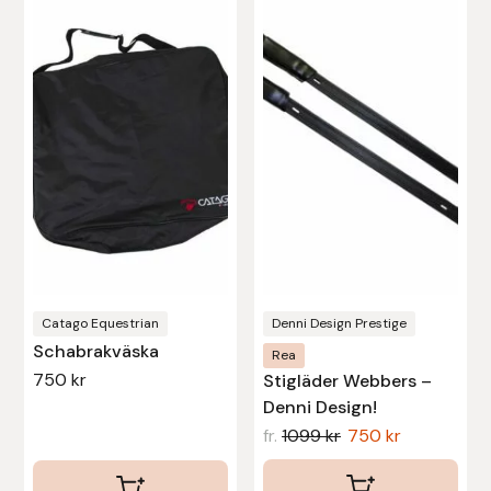
Nammi Godis
produkten
har
Natur & Kultur bokförlag
flera
varianter.
Nyttorp
De
olika
Parisol
alternativen
kan
PAVO
väljas
på
Pharmakas
produktsidan
Catago Equestrian
Denni Design Prestige
Pikeur
Schabrakväska
Rea
750
kr
Stigläder Webbers –
Prestige
Denni Design!
fr.
1099
kr
750
kr
Professional’s Choice