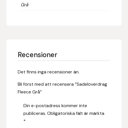
Grå
Fager
Fákur Rideudstyr
Fleck
Freyja
Recensioner
Furminator
Det finns inga recensioner än.
G Boots
Bli först med att recensera ”Sadelöverdrag
Fleece Grå”
Globus Sport
Din e-postadress kommer inte
Góa
publiceras.
Obligatoriska fält är märkta
*
Gysinge