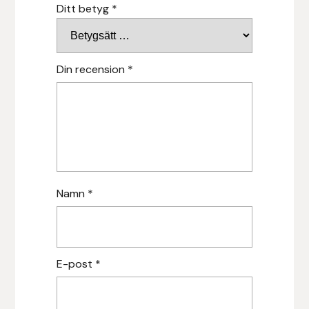
Ditt betyg
*
Hansbo Sport
Heller
Din recension
*
Hesta Gallery
Horse Guard
HRÍMNIR
Namn
*
Iceland Pet
IceTack
E-post
*
IPZV
Islandshästspecialisten