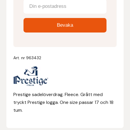
Denni Design
Denni Design / Bomber Bits
Draupnir
Dy’on
Art. nr
963432
E.A. Mattes
Eclipse Biofarmab
Prestige sadelöverdrag. Fleece. Grått med
tryckt Prestige logga. One size passar 17 och 18
Ekholm Nordic
tum.
Ekol