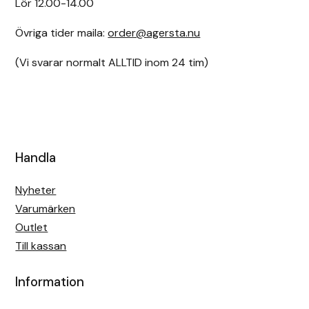
Lör 12.00-14.00
Övriga tider maila:
order@agersta.nu
(Vi svarar normalt ALLTID inom 24 tim)
Handla
Nyheter
Varumärken
Outlet
Till kassan
Information