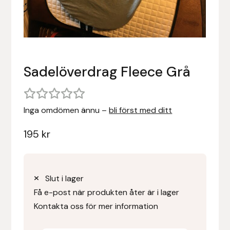
Stigläder
Träning och longering
Ridbyxor, kjolar, overaller mm
Beris Bits
Vojlockar och schabrak
Tränsdelar och tyglar
Ridjackor, kappor, västar mm
Bocaj
Sadelöverdrag Fleece Grå
Ridskor och ridstövlar
Boett
Tävlingskavajer och blusar
Bomber Bits
Inga omdömen ännu –
bli först med ditt
Väskor, bagar, påsar mm
Borstiq
195
kr
Bucas
Casco
Slut i lager
Få e-post när produkten åter är i lager
Catago Equestrian
Kontakta oss för mer information
Charles Owen