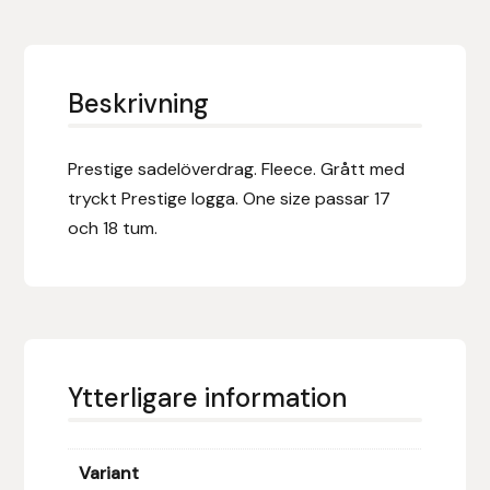
Eldorado
Epona bokförlag
Beskrivning
Equality Line
Prestige sadelöverdrag. Fleece. Grått med
EQUES
tryckt Prestige logga. One size passar 17
och 18 tum.
EQUES | KINGSLAND
Equipage
Eric LeTixerant
Ytterligare information
Eskadron
Eyjólfur Ísólfsson
Variant