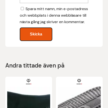
Spara mitt namn, min e-postadress
Islensk.is
och webbplats i denna webbläsare till
nästa gång jag skriver en kommentar.
J&S Saddlery
Källquist Equestrian
Karlslund
Kidka of Iceland
Andra tittade även på
Klisterdekaler.se
Knights
Ky Rotary Bit
Lenanders Grafiska