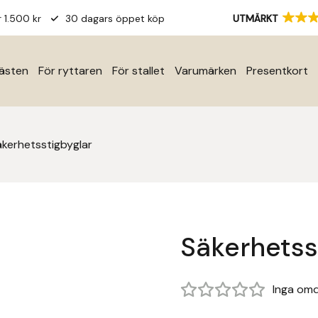
r 1.500 kr
30 dagars öppet köp
UTMÄRKT
hästen
För ryttaren
För stallet
Varumärken
Presentkort
äkerhetsstigbyglar
Säkerhetss
Inga om