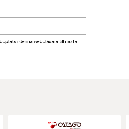
bplats i denna webbläsare till nästa
Den