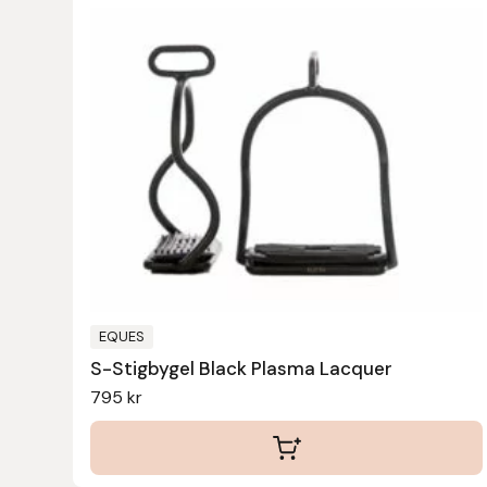
Islensk.is
J&S Saddlery
Källquist Equestrian
Karlslund
Kidka of Iceland
Klisterdekaler.se
EQUES
S-Stigbygel Black Plasma Lacquer
Knights
795
kr
Ky Rotary Bit
Lenanders Grafiska