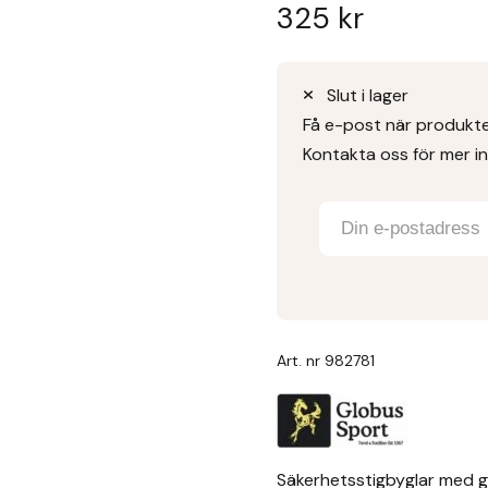
325
kr
Slut i lager
Få e-post när produkten
Kontakta oss för mer i
Art. nr
982781
Säkerhetsstigbyglar med g