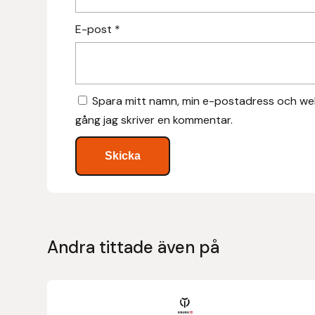
Hansbo Sport
E-post
*
Heller
Hesta Gallery
Spara mitt namn, min e-postadress och web
gång jag skriver en kommentar.
Horse Guard
HRÍMNIR
Iceland Pet
IceTack
Andra tittade även på
IPZV
Islandshästspecialisten