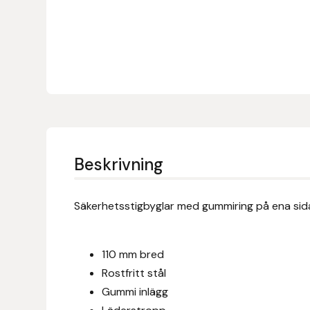
Denni Design
Denni Design / Bomber Bits
Draupnir
Dy’on
Beskrivning
E.A. Mattes
Säkerhetsstigbyglar med gummiring på ena sidan
Eclipse Biofarmab
Ekholm Nordic
110 mm bred
Rostfritt stål
Ekol
Gummi inlägg