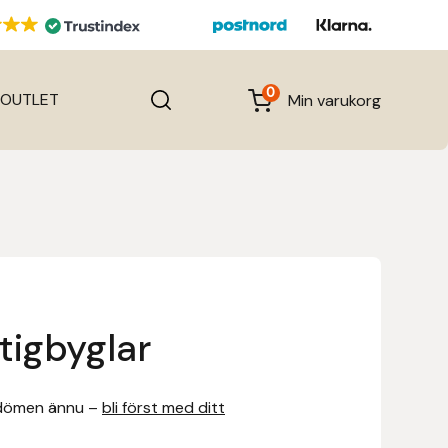
0
OUTLET
Min varukorg
tigbyglar
dömen ännu –
bli först med ditt