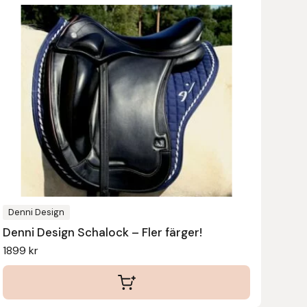
här
produkten
har
flera
varianter.
De
olika
alternativen
kan
väljas
på
produktsidan
Denni Design
Denni Design Schalock – Fler färger!
1899
kr