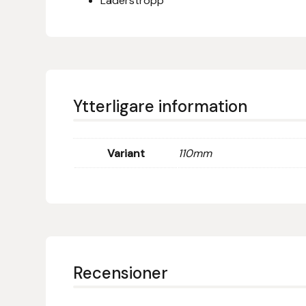
Läderstropp
Eldorado
Epona bokförlag
Equality Line
Ytterligare information
EQUES
EQUES | KINGSLAND
Variant
110mm
Equipage
Eric LeTixerant
Eskadron
Recensioner
Eyjólfur Ísólfsson