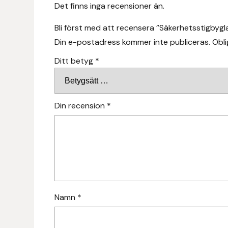
Det finns inga recensioner än.
Fager
Bli först med att recensera ”Säkerhetsstigbygl
Fákur Rideudstyr
Din e-postadress kommer inte publiceras.
Obli
Ditt betyg
*
Fleck
Freyja
Din recension
*
Furminator
G Boots
Globus Sport
Góa
Namn
*
Gysinge