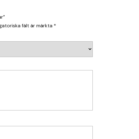
ar”
gatoriska fält är märkta
*