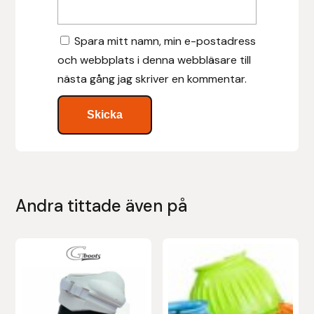
Islensk.is
Spara mitt namn, min e-postadress
och webbplats i denna webbläsare till
J&S Saddlery
nästa gång jag skriver en kommentar.
Källquist Equestrian
Karlslund
Kidka of Iceland
Andra tittade även på
Klisterdekaler.se
Knights
Den
Den
här
här
Ky Rotary Bit
produkten
produkten
har
har
Lenanders Grafiska