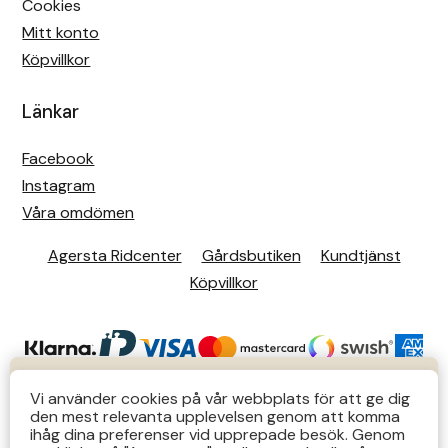
Cookies
Mitt konto
Köpvillkor
Länkar
Facebook
Instagram
Våra omdömen
Agersta Ridcenter
Gårdsbutiken
Kundtjänst
Köpvillkor
KUNDTJÄNST
Vi använder cookies på vår webbplats för att ge dig
den mest relevanta upplevelsen genom att komma
Butiks- & telefontider Mån-Tors 12-14 Lör 12-14
ihåg dina preferenser vid upprepade besök. Genom