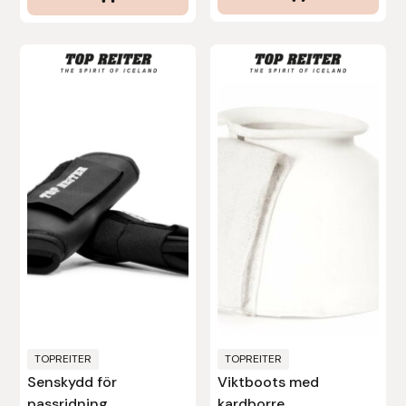
Protector
Redback
Roeckl
Safehorse of Sweden
Saltverk
Sigga Ævars
Sivart Bokförlag
Sonnenreiter
TOPREITER
TOPREITER
Senskydd för
Viktboots med
Star
passridning
kardborre