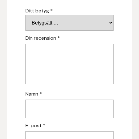
Hansbo Sport
Ditt betyg
*
Heller
Din recension
*
Hesta Gallery
Horse Guard
HRÍMNIR
Iceland Pet
Namn
*
IceTack
IPZV
E-post
*
Islandshästspecialisten