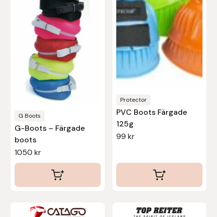
flera
flera
varianter.
varianter.
Leovet
De
De
olika
olika
Lippo
alternativen
alternativen
Lysi Ehf
kan
kan
väljas
väljas
Metalab
Protector
på
på
PVC Boots Färgade
produktsidan
produktsidan
G Boots
Mias Ridsport
125g
G-Boots – Färgade
99
kr
boots
Mountain Horse
1050
kr
Muck Boot Company
Mustad
Den