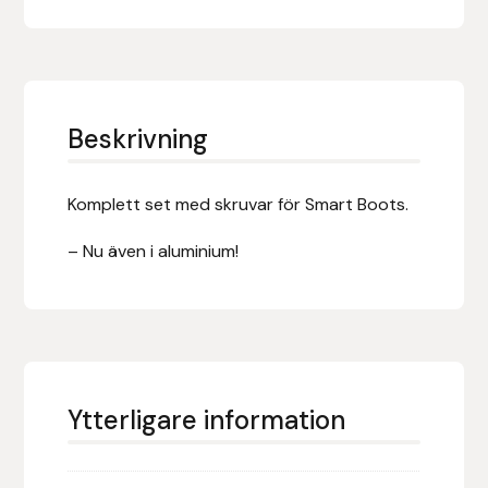
Eldorado
Epona bokförlag
Equality Line
Beskrivning
EQUES
Komplett set med skruvar för Smart Boots.
EQUES | KINGSLAND
– Nu även i aluminium!
Equipage
Eric LeTixerant
Eskadron
Ytterligare information
Eyjólfur Ísólfsson