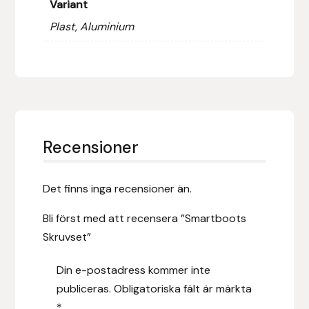
Variant
Fager
Plast, Aluminium
Fákur Rideudstyr
Fleck
Freyja
Recensioner
Furminator
G Boots
Det finns inga recensioner än.
Bli först med att recensera ”Smartboots
Globus Sport
Skruvset”
Góa
Din e-postadress kommer inte
publiceras.
Obligatoriska fält är märkta
Gysinge
*