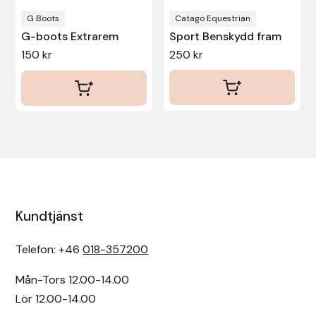
produktsidan
produktsidan
G Boots
Catago Equestrian
Uhip
G-boots Extrarem
Sport Benskydd fram
150
kr
250
kr
Uvex
Vals
Veredus
Walsh
Werkman Hoofcare
Kundtjänst
Willab
Telefon: +46
018-357200
Mån-Tors 12.00-14.00
Wintec
Lör 12.00-14.00