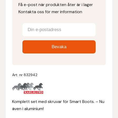
Få e-post när produkten åter är i lager
Kontakta oss för mer information
Denni Design
Denni Design / Bomber Bits
Draupnir
Dy’on
E.A. Mattes
Art. nr
832942
Eclipse Biofarmab
Ekholm Nordic
Komplett set med skruvar för Smart Boots. – Nu
Ekol
även i aluminium!