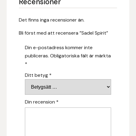
Recensioner
Hansbo Sport
Det finns inga recensioner än.
Heller
Bli först med att recensera ”Sadel Spirit”
Hesta Gallery
Din e-postadress kommer inte
Horse Guard
publiceras.
Obligatoriska fält är märkta
*
HRÍMNIR
Ditt betyg
*
Iceland Pet
IceTack
Din recension
*
IPZV
Islandshästspecialisten