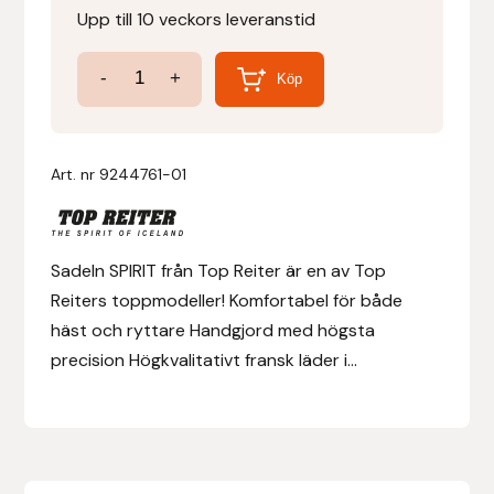
Upp till 10 veckors leveranstid
Denni Design
Sadel
-
+
Köp
Spirit
Denni Design / Bomber Bits
mängd
Draupnir
Art. nr
9244761-01
Dy’on
Sadeln SPIRIT från Top Reiter är en av Top
E.A. Mattes
Reiters toppmodeller! Komfortabel för både
häst och ryttare Handgjord med högsta
Eclipse Biofarmab
precision Högkvalitativt fransk läder i...
Ekholm Nordic
Ekol