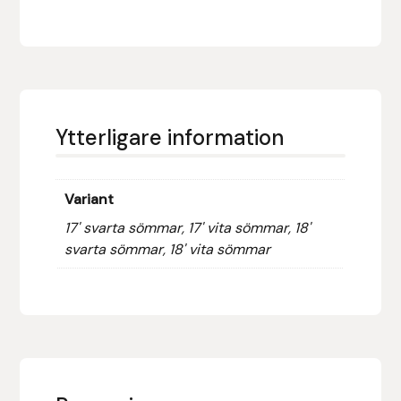
Fager
Fákur Rideudstyr
Fleck
Ytterligare information
Freyja
Furminator
Variant
17' svarta sömmar, 17' vita sömmar, 18'
G Boots
svarta sömmar, 18' vita sömmar
Globus Sport
Góa
Gysinge