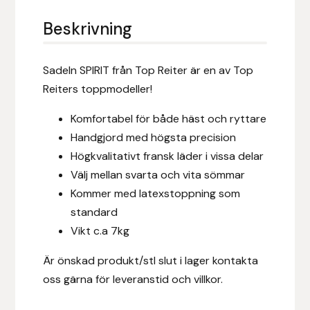
Eldorado
Beskrivning
Epona bokförlag
Sadeln SPIRIT från Top Reiter är en av Top
Equality Line
Reiters toppmodeller!
EQUES
Komfortabel för både häst och ryttare
Handgjord med högsta precision
EQUES | KINGSLAND
Högkvalitativt fransk läder i vissa delar
Välj mellan svarta och vita sömmar
Equipage
Kommer med latexstoppning som
standard
Eric LeTixerant
Vikt c.a 7kg
Eskadron
Är önskad produkt/stl slut i lager kontakta
oss gärna för leveranstid och villkor.
Eyjólfur Ísólfsson