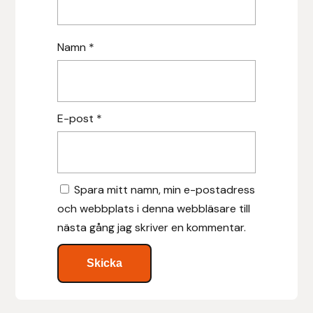
Islensk.is
Namn
*
J&S Saddlery
Källquist Equestrian
E-post
*
Karlslund
Kidka of Iceland
Spara mitt namn, min e-postadress
Klisterdekaler.se
och webbplats i denna webbläsare till
nästa gång jag skriver en kommentar.
Knights
Ky Rotary Bit
Lenanders Grafiska