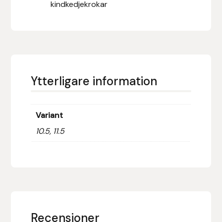
kindkedjekrokar
Hansbo Sport
Heller
Hesta Gallery
Ytterligare information
Horse Guard
Variant
HRÍMNIR
10.5, 11.5
Iceland Pet
IceTack
IPZV
Recensioner
Islandshästspecialisten