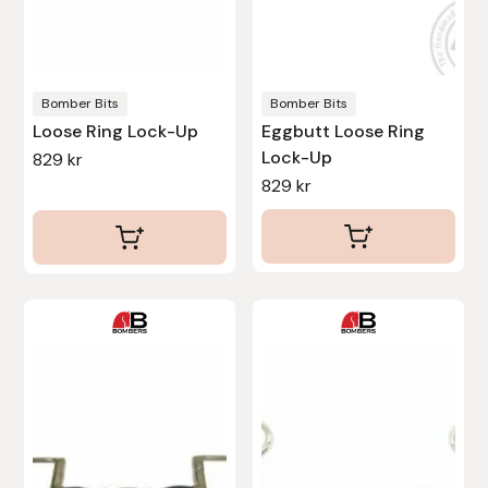
kan
kan
Stina Helmersson Bokförlag
väljas
väljas
på
på
Suedwind
produktsidan
produktsidan
Bomber Bits
Bomber Bits
Loose Ring Lock-Up
Eggbutt Loose Ring
Tear-Aid
Lock-Up
829
kr
829
kr
Tekna
Tidningen Ridsport Island
TöltSaga
Den
här
TOPREITER
produkten
har
Trikem
flera
varianter.
Tunahaken