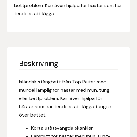
Eldorado
bettproblem. Kan även hjälpa för hästar som har
tendens att lägga...
Epona bokförlag
Equality Line
EQUES
Beskrivning
EQUES | KINGSLAND
Equipage
Isländsk stångbett från Top Reiter med
mundel lämplig för hästar med mun, tung
Eric LeTixerant
eller bettproblem. Kan även hjälpa för
hästar som har tendens att lägga tungan
Eskadron
över bettet.
Eyjólfur Ísólfsson
Korta utåtsvängda skänklar
Lämpligt för hästar med mun, tung-