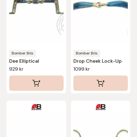
De
olika
Uhip
alternativen
kan
Uvex
väljas
på
Vals
produktsidan
Bomber Bits
Bomber Bits
Veredus
Dee Elliptical
Drop Cheek Lock-Up
929
kr
1099
kr
Walsh
Werkman Hoofcare
Den
Den
Willab
här
här
Wintec
produkten
produkten
har
har