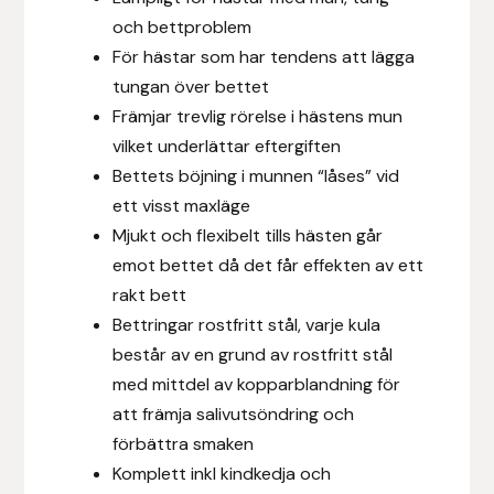
Fager
och bettproblem
För hästar som har tendens att lägga
Fákur Rideudstyr
tungan över bettet
Främjar trevlig rörelse i hästens mun
Fleck
vilket underlättar eftergiften
Bettets böjning i munnen “låses” vid
Freyja
ett visst maxläge
Mjukt och flexibelt tills hästen går
Furminator
emot bettet då det får effekten av ett
rakt bett
G Boots
Bettringar rostfritt stål, varje kula
består av en grund av rostfritt stål
Globus Sport
med mittdel av kopparblandning för
Góa
att främja salivutsöndring och
förbättra smaken
Gysinge
Komplett inkl kindkedja och