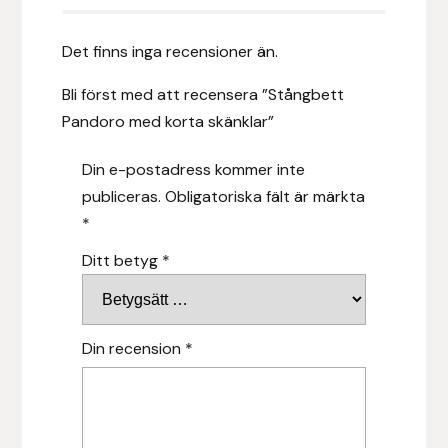
Islensk.is
Det finns inga recensioner än.
J&S Saddlery
Bli först med att recensera ”Stångbett
Pandoro med korta skänklar”
Källquist Equestrian
Din e-postadress kommer inte
Karlslund
publiceras.
Obligatoriska fält är märkta
*
Kidka of Iceland
Ditt betyg
*
Klisterdekaler.se
Knights
Din recension
*
Ky Rotary Bit
Lenanders Grafiska