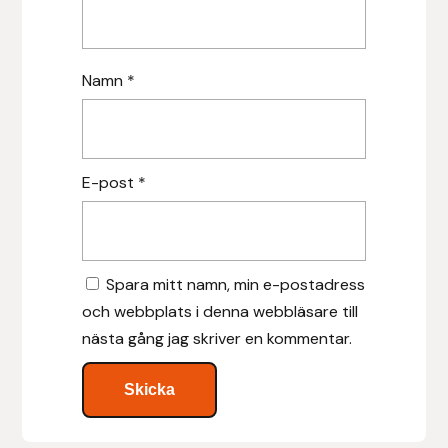
Leovet
Namn
*
Lippo
Lysi Ehf
E-post
*
Metalab
Mias Ridsport
Spara mitt namn, min e-postadress
Mountain Horse
och webbplats i denna webbläsare till
nästa gång jag skriver en kommentar.
Muck Boot Company
Mustad