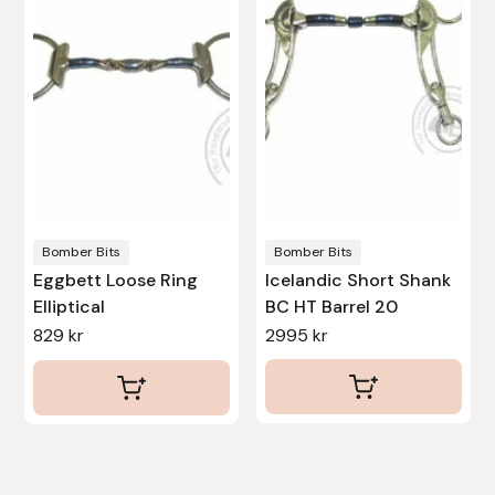
flera
flera
varianter.
varianter.
De
De
olika
olika
alternativen
alternativen
kan
kan
väljas
väljas
på
på
produktsidan
produktsidan
Bomber Bits
Bomber Bits
Eggbett Loose Ring
Icelandic Short Shank
Elliptical
BC HT Barrel 20
829
kr
2995
kr