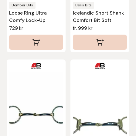
produktsidan
produktsidan
Bomber Bits
Beris Bits
Protector
Loose Ring Ultra
Icelandic Short Shank
Comfy Lock-Up
Comfort Bit Soft
Redback
729
kr
fr.
999
kr
Roeckl
Safehorse of Sweden
Den
Den
Saltverk
här
här
produkten
produkten
Sigga Ævars
har
har
flera
flera
Sivart Bokförlag
varianter.
varianter.
De
De
Sonnenreiter
olika
olika
Star
alternativen
alternativen