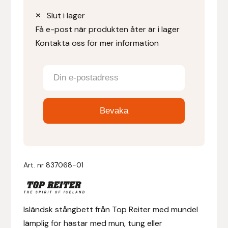
Slut i lager
Denni Design
Få e-post när produkten åter är i lager
Kontakta oss för mer information
Denni Design / Bomber Bits
Draupnir
Dy’on
E.A. Mattes
Eclipse Biofarmab
Art. nr
837068-01
Ekholm Nordic
Ekol
Isländsk stångbett från Top Reiter med mundel
lämplig för hästar med mun, tung eller