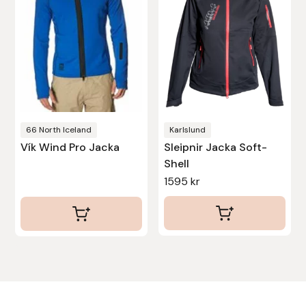
De
olika
alternativen
kan
väljas
på
produktsidan
66 North Iceland
Karlslund
Vík Wind Pro Jacka
Sleipnir Jacka Soft-
Shell
1595
kr