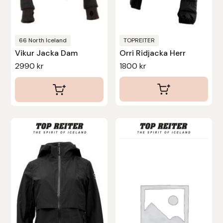
väljas
Uhip
på
produktsidan
66 North Iceland
TOPREITER
Uvex
Vikur Jacka Dam
Orri Ridjacka Herr
2990
kr
1800
kr
Vals
Veredus
Walsh
Den
Den
här
här
Werkman Hoofcare
produkten
produkten
har
har
Willab
flera
flera
varianter.
varianter.
Wintec
De
De
olika
olika