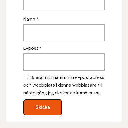
Nammi Godis
Natur & Kultur bokförlag
Namn
*
Nyttorp
Parisol
E-post
*
PAVO
Pharmakas
Spara mitt namn, min e-postadress
och webbplats i denna webbläsare till
Pikeur
nästa gång jag skriver en kommentar.
Prestige
Professional’s Choice