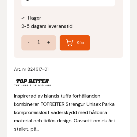
Denni Design
I lager
2-5 dagars leveranstid
Denni Design / Bomber Bits
Strengur
-
+
Köp
Draupnir
Unisex
Parka
Dy’on
mängd
Art. nr
824917-01
E.A. Mattes
Eclipse Biofarmab
Inspirerad av Islands tuffa förhållanden
kombinerar TOPREITER Strengur Unisex Parka
Ekholm Nordic
kompromisslöst väderskydd med hållbara
material och tidlös design. Oavsett om du är i
Ekol
stallet, på...