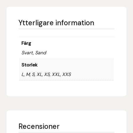
Islensk.is
Ytterligare information
J&S Saddlery
Källquist Equestrian
Färg
Svart, Sand
Karlslund
Storlek
Kidka of Iceland
L, M, S, XL, XS, XXL, XXS
Klisterdekaler.se
Knights
Ky Rotary Bit
Recensioner
Lenanders Grafiska