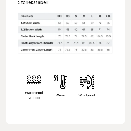
Storlekstabell:
Hansbo Sport
Heller
Hesta Gallery
Horse Guard
HRÍMNIR
Iceland Pet
IceTack
IPZV
Islandshästspecialisten