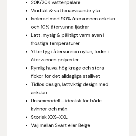
20K/20K vattenpelare
Fager
Vindtät & vattenavvisande yta
Isolerad med 90% återvunnen ankdun
Fákur Rideudstyr
och 10% återvunna fjädrar
Lätt, mysig & pålitligt varm även i
Fleck
frostiga temperaturer
Yttertyg i återvunnen nylon, foder i
Freyja
återvunnen polyester
Furminator
Rymlig huva, hög krage och stora
fickor för det alldagliga stallivet
G Boots
Tidlös design, lättviktig design med
ankdun
Globus Sport
Unisexmodell – idealisk för både
kvinnor och män
Góa
Storlek XXS-XXL
Välj mellan Svart eller Beige
Gysinge