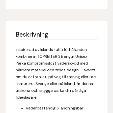
Eldorado
Epona bokförlag
Equality Line
Beskrivning
EQUES
Inspirerad av Islands tuffa förhållanden
EQUES | KINGSLAND
kombinerar TOPREITER Strengur Unisex
Parka kompromisslöst väderskydd med
Equipage
hållbara material och tidlös design. Oavsett
om du är i stallet, på väg till träning eller ute
Eric LeTixerant
i naturen, i Sverige eller på Island, är denna
ursköna och snygga parka din pålitliga
Eskadron
följeslagare.
Eyjólfur Ísólfsson
Väderbeständig & andningsbar