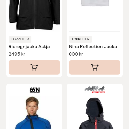
alternativen
alternativen
kan
kan
väljas
väljas
på
på
produktsidan
produktsidan
TOPREITER
TOPREITER
Ridregnjacka Askja
Nina Reflection Jacka
2495
kr
800
kr
Den
här
produkten
har
flera
varianter.