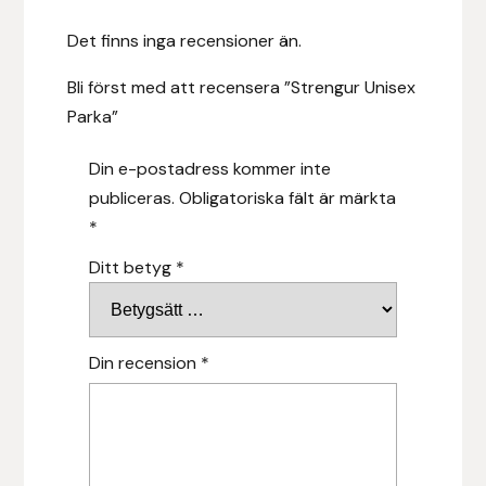
Det finns inga recensioner än.
Leovet
Bli först med att recensera ”Strengur Unisex
Lippo
Parka”
Lysi Ehf
Din e-postadress kommer inte
publiceras.
Obligatoriska fält är märkta
Metalab
*
Ditt betyg
*
Mias Ridsport
Mountain Horse
Din recension
*
Muck Boot Company
Mustad