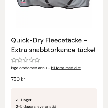
Stigläder
Träning och longering
Ridbyxor, kjolar, overaller mm
Beris Bits
Vojlockar och schabrak
Tränsdelar och tyglar
Ridjackor, kappor, västar mm
Bocaj
Ridskor och ridstövlar
Boett
Quick-Dry Fleecetäcke –
Tävlingskavajer och blusar
Bomber Bits
Extra snabbtorkande täcke!
Väskor, bagar, påsar mm
Borstiq
Inga omdömen ännu –
bli först med ditt
Bucas
750
kr
Casco
Catago Equestrian
I lager
2-5 dagars leveranstid
Charles Owen