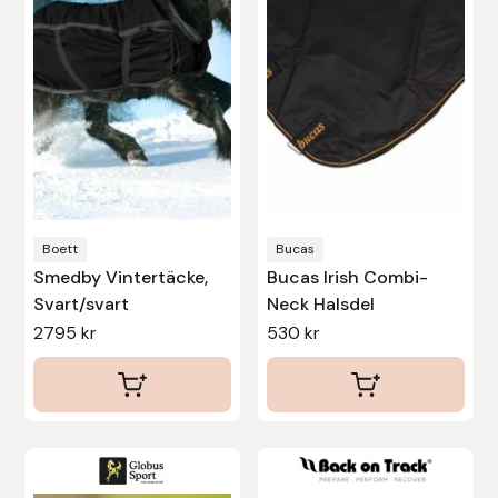
flera
varianter.
Stina Helmersson Bokförlag
De
Suedwind
olika
alternativen
Tear-Aid
kan
väljas
Tekna
på
produktsidan
Boett
Bucas
Tidningen Ridsport Island
Smedby Vintertäcke,
Bucas Irish Combi-
Svart/svart
Neck Halsdel
TöltSaga
2795
kr
530
kr
TOPREITER
Trikem
Den
Den
Tunahaken