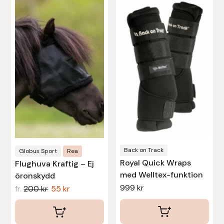
här
här
produkten
produkten
Uhip
har
har
flera
flera
Uvex
varianter.
varianter.
De
De
Vals
olika
olika
alternativen
alternativen
Veredus
kan
kan
väljas
väljas
Walsh
på
på
Werkman Hoofcare
produktsidan
produktsidan
Back on Track
Globus Sport
Rea
Royal Quick Wraps
Flughuva Kraftig – Ej
med Welltex-funktion
Willab
öronskydd
999
kr
fr.
200
kr
55
kr
Wintec