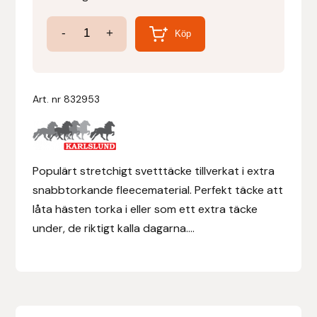
Quick-
Denni Design
-
+
Köp
Dry
Denni Design / Bomber Bits
Fleecetäcke
-
Art. nr
832953
Draupnir
Extra
snabbtorkande
Dy’on
täcke!
mängd
Populärt stretchigt svetttäcke tillverkat i extra
E.A. Mattes
snabbtorkande fleecematerial. Perfekt täcke att
låta hästen torka i eller som ett extra täcke
Eclipse Biofarmab
under, de riktigt kalla dagarna....
Ekholm Nordic
Ekol