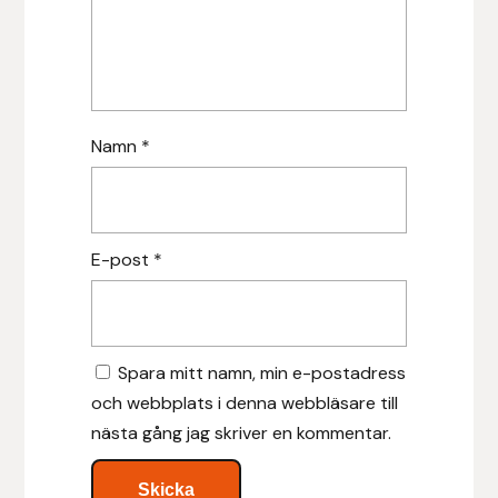
Islensk.is
J&S Saddlery
Namn
*
Källquist Equestrian
Karlslund
E-post
*
Kidka of Iceland
Klisterdekaler.se
Spara mitt namn, min e-postadress
Knights
och webbplats i denna webbläsare till
nästa gång jag skriver en kommentar.
Ky Rotary Bit
Lenanders Grafiska