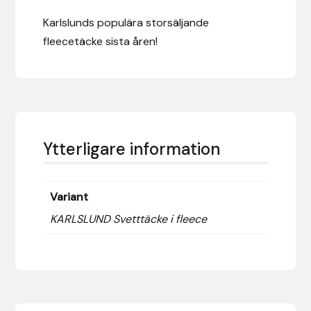
Fager
Karlslunds populära storsäljande
fleecetäcke sista åren!
Fákur Rideudstyr
Fleck
Freyja
Ytterligare information
Furminator
G Boots
Variant
KARLSLUND Svetttäcke i fleece
Globus Sport
Góa
Gysinge