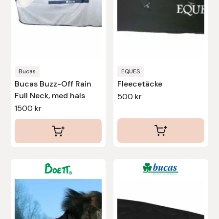
olika
Protector
alternativen
kan
Redback
väljas
på
Roeckl
produktsidan
Bucas
EQUES
Bucas Buzz-Off Rain
Fleecetäcke
Safehorse of Sweden
Full Neck, med hals
500
kr
1500
kr
Saltverk
Sigga Ævars
Sivart Bokförlag
Den
här
Sonnenreiter
produkten
har
Star