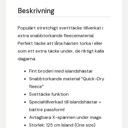
Eldorado
Beskrivning
Epona bokförlag
Populärt stretchigt svetttäcke tillverkat i
Equality Line
extra snabbtorkande fleecematerial.
Perfekt täcke att låta hästen torka i eller
EQUES
som ett extra täcke under, de riktigt kalla
dagarna.
EQUES | KINGSLAND
Fint broderi med islandshästar
Equipage
Snabbtorkande material “Quick-Dry
fleece”
Eric LeTixerant
Svettäcke funktion
Specialtillverkad till islandshästar =
Eskadron
bättre passform!
Avtagbara X-spännen under mage
Eyjólfur Ísólfsson
Storlek: 125 cm Island (One size)