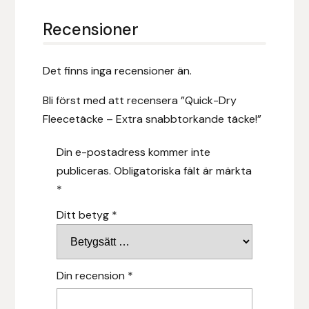
Hansbo Sport
Recensioner
Heller
Det finns inga recensioner än.
Hesta Gallery
Bli först med att recensera ”Quick-Dry
Fleecetäcke – Extra snabbtorkande täcke!”
Horse Guard
Din e-postadress kommer inte
HRÍMNIR
publiceras.
Obligatoriska fält är märkta
*
Iceland Pet
Ditt betyg
*
IceTack
IPZV
Din recension
*
Islandshästspecialisten