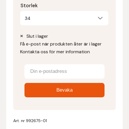
Storlek
Denni Design
34
Denni Design / Bomber Bits
Slut i lager
Draupnir
Få e-post när produkten åter är i lager
Kontakta oss för mer information
Dy’on
E.A. Mattes
Eclipse Biofarmab
Ekholm Nordic
Ekol
Art. nr
992675-01