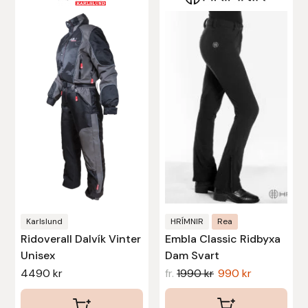
här
här
produkten
produkten
har
har
flera
flera
varianter.
varianter.
De
De
olika
olika
alternativen
alternativen
kan
kan
väljas
väljas
på
på
produktsidan
produktsidan
Karlslund
HRÍMNIR
Rea
Ridoverall Dalvík Vinter
Embla Classic Ridbyxa
Unisex
Dam Svart
4490
kr
fr.
1990
kr
990
kr