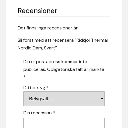
Recensioner
Stina Helmersson Bokförlag
Suedwind
Det finns inga recensioner än.
Tear-Aid
Bli först med att recensera ”Ridkjol Thermal
Nordic Dam, Svart”
Tekna
Din e-postadress kommer inte
Tidningen Ridsport Island
publiceras.
Obligatoriska fält är märkta
*
TöltSaga
Ditt betyg
*
TOPREITER
Trikem
Din recension
*
Tunahaken