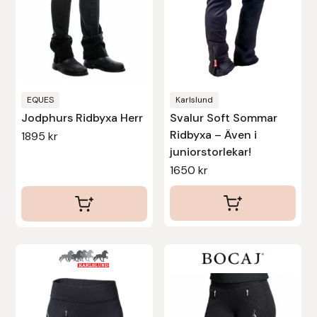
olika
olika
alternativen
alternativen
kan
kan
väljas
väljas
på
på
produktsidan
produktsidan
EQUES
Karlslund
Jodphurs Ridbyxa Herr
Svalur Soft Sommar
Ridbyxa – Även i
1895
kr
juniorstorlekar!
1650
kr
Den
Den
här
här
produkten
produkten
har
har