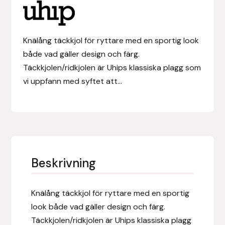
Eldorado
Epona bokförlag
Knälång täckkjol för ryttare med en sportig look
både vad gäller design och färg.
Equality Line
Täckkjolen/ridkjolen är Uhips klassiska plagg som
EQUES
vi uppfann med syftet att...
EQUES | KINGSLAND
Equipage
Eric LeTixerant
Beskrivning
Eskadron
Knälång täckkjol för ryttare med en sportig
look både vad gäller design och färg.
Eyjólfur Ísólfsson
Täckkjolen/ridkjolen är Uhips klassiska plagg