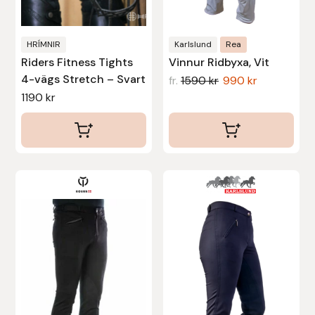
väljas
väljas
på
på
produktsidan
produktsidan
HRÍMNIR
Karlslund
Rea
Riders Fitness Tights
Vinnur Ridbyxa, Vit
4-vägs Stretch – Svart
fr.
1590
kr
990
kr
1190
kr
Den
Den
här
här
produkten
produkten
har
har
flera
flera
varianter.
varianter.
De
De