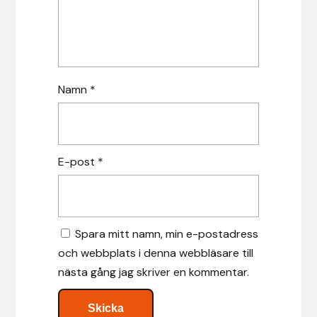
Uhip
Uvex
Namn
*
Vals
Veredus
E-post
*
Walsh
Werkman Hoofcare
Spara mitt namn, min e-postadress
Willab
och webbplats i denna webbläsare till
nästa gång jag skriver en kommentar.
Wintec