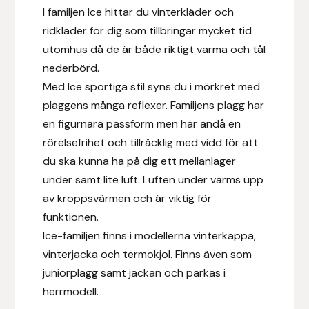
I familjen Ice hittar du vinterkläder och
Hansbo Sport
ridkläder för dig som tillbringar mycket tid
utomhus då de är både riktigt varma och tål
Heller
nederbörd.
Med Ice sportiga stil syns du i mörkret med
Hesta Gallery
plaggens många reflexer. Familjens plagg har
en figurnära passform men har ändå en
Horse Guard
rörelsefrihet och tillräcklig med vidd för att
HRÍMNIR
du ska kunna ha på dig ett mellanlager
under samt lite luft. Luften under värms upp
Iceland Pet
av kroppsvärmen och är viktig för
funktionen.
IceTack
Ice-familjen finns i modellerna vinterkappa,
vinterjacka och termokjol. Finns även som
IPZV
juniorplagg samt jackan och parkas i
herrmodell.
Islandshästspecialisten