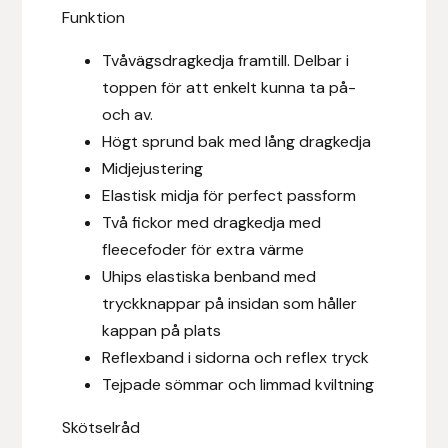
Funktion
Islensk.is
Tvåvägsdragkedja framtill. Delbar i
toppen för att enkelt kunna ta på-
J&S Saddlery
och av.
Högt sprund bak med lång dragkedja
Källquist Equestrian
Midjejustering
Karlslund
Elastisk midja för perfect passform
Två fickor med dragkedja med
Kidka of Iceland
fleecefoder för extra värme
Uhips elastiska benband med
Klisterdekaler.se
tryckknappar på insidan som håller
kappan på plats
Knights
Reflexband i sidorna och reflex tryck
Tejpade sömmar och limmad kviltning
Ky Rotary Bit
Skötselråd
Lenanders Grafiska