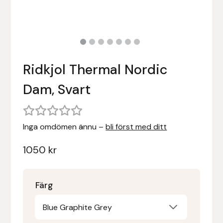
Stigläder
Träning och longering
Ridbyxor, kjolar, overaller mm
Beris Bits
Vojlockar och schabrak
Tränsdelar och tyglar
Ridjackor, kappor, västar mm
Bocaj
Ridkjol Thermal Nordic
Ridskor och ridstövlar
Boett
Dam, Svart
Tävlingskavajer och blusar
Bomber Bits
Väskor, bagar, påsar mm
Borstiq
Inga omdömen ännu –
bli först med ditt
Bucas
1050
kr
Casco
Färg
Catago Equestrian
Blue Graphite Grey
Charles Owen