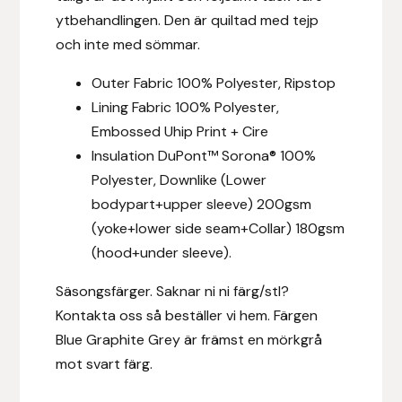
Nammi Godis
ytbehandlingen. Den är quiltad med tejp
och inte med sömmar.
Natur & Kultur bokförlag
Outer Fabric 100% Polyester, Ripstop
Nyttorp
Lining Fabric 100% Polyester,
Embossed Uhip Print + Cire
Parisol
Insulation DuPont™ Sorona® 100%
Polyester, Downlike (Lower
PAVO
bodypart+upper sleeve) 200gsm
(yoke+lower side seam+Collar) 180gsm
Pharmakas
(hood+under sleeve).
Pikeur
Säsongsfärger. Saknar ni ni färg/stl?
Kontakta oss så beställer vi hem. Färgen
Prestige
Blue Graphite Grey är främst en mörkgrå
mot svart färg.
Professional’s Choice