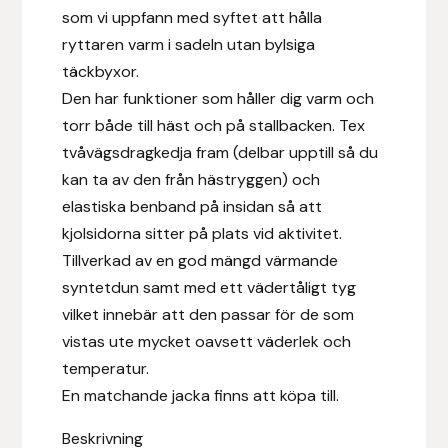
som vi uppfann med syftet att hålla
Fager
ryttaren varm i sadeln utan bylsiga
Fákur Rideudstyr
täckbyxor.
Den har funktioner som håller dig varm och
Fleck
torr både till häst och på stallbacken. Tex
tvåvägsdragkedja fram (delbar upptill så du
Freyja
kan ta av den från hästryggen) och
elastiska benband på insidan så att
Furminator
kjolsidorna sitter på plats vid aktivitet.
Tillverkad av en god mängd värmande
G Boots
syntetdun samt med ett vädertåligt tyg
vilket innebär att den passar för de som
Globus Sport
vistas ute mycket oavsett väderlek och
temperatur.
Góa
En matchande jacka finns att köpa till.
Gysinge
Beskrivning