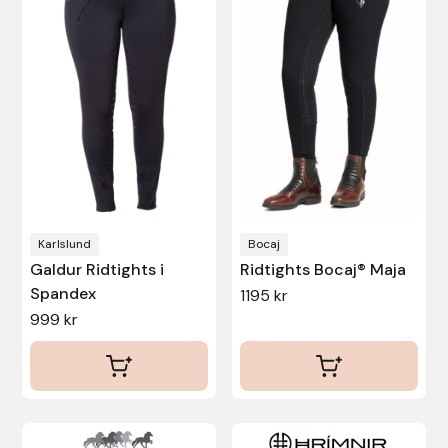
flera
flera
varianter.
varianter.
De
De
olika
olika
alternativen
alternativen
kan
kan
väljas
väljas
på
på
produktsidan
produktsidan
Karlslund
Bocaj
Galdur Ridtights i
Ridtights Bocaj® Maja
Spandex
1195
kr
999
kr
Den
Den