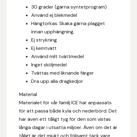
30 grader (gärna syntetprogram)
Använd ej blekmedel
Leovet
Hängtorkas. Skaka gärna plagget
Lippo
innan upphängning.
Ej strykning
Lysi Ehf
Ej kemtvätt
Använd milt tvättmedel
Metalab
Inget sköljmedel
Tvättas med liknande färger
Mias Ridsport
Dra upp alla dragkedjor
Mountain Horse
Material
Materialet för vår familj ICE har anpassats
Muck Boot Company
för att passa både kyla och nederbörd. Det
har även ett tåligt tyg för den som vistas
Mustad
långa dagar i utsatta miljöer. Även om det är
tåligt är det mjukt och följsamt tack vare