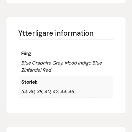
Protector
Redback
Ytterligare information
Roeckl
Safehorse of Sweden
Färg
Blue Graphite Grey, Mood Indigo Blue,
Saltverk
Zinfandel Red
Sigga Ævars
Storlek
34, 36, 38, 40, 42, 44, 46
Sivart Bokförlag
Sonnenreiter
Star