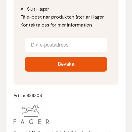
Slut i lager
Denni Design
Få e-post när produkten åter är i lager
Kontakta oss för mer information
Denni Design / Bomber Bits
Draupnir
Dy’on
E.A. Mattes
Eclipse Biofarmab
Art. nr
936308
Ekholm Nordic
Ekol