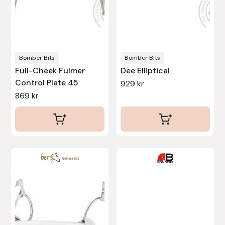
alternativen
alternativen
Protector
kan
kan
väljas
väljas
Redback
på
på
produktsidan
produktsidan
Bomber Bits
Bomber Bits
Roeckl
Full-Cheek Fulmer
Dee Elliptical
Control Plate 45
929
kr
Safehorse of Sweden
869
kr
Saltverk
Sigga Ævars
Den
Den
Sivart Bokförlag
här
här
produkten
produkten
Sonnenreiter
har
har
flera
flera
Star