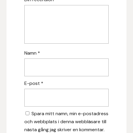
Leovet
Lippo
Lysi Ehf
Namn
*
Metalab
Mias Ridsport
E-post
*
Mountain Horse
Muck Boot Company
Spara mitt namn, min e-postadress
Mustad
och webbplats i denna webbläsare till
nästa gång jag skriver en kommentar.