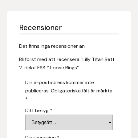
Islensk.is
Recensioner
J&S Saddlery
Källquist Equestrian
Det finns inga recensioner än.
Bli först med att recensera ”Lilly Titan Bett
Karlslund
2-delat FSS™ Loose Rings”
Kidka of Iceland
Din e-postadress kommer inte
publiceras.
Obligatoriska fält är märkta
Klisterdekaler.se
*
Knights
Ditt betyg
*
Ky Rotary Bit
Din recension
*
Lenanders Grafiska