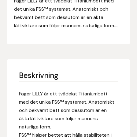
Fager LILLY är ett tvådelat Titaniumbett med
Eldorado
det unika FSS™ systemet. Anatomiskt och
bekvämt bett som dessutom är en äkta
Epona bokförlag
lättviktare som följer munnens naturliga form....
Equality Line
EQUES
EQUES | KINGSLAND
Beskrivning
Equipage
Fager LILLY är ett tvådelat Titaniumbett
Eric LeTixerant
med det unika FSS™ systemet. Anatomiskt
och bekvämt bett som dessutom är en
Eskadron
äkta lättviktare som följer munnens
naturliga form.
Eyjólfur Ísólfsson
FSS™ hjälper bettet att hålla stabiliteten i