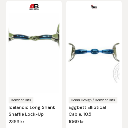
Den
här
produkten
har
flera
varianter.
De
olika
alternativen
kan
väljas
på
produktsidan
Bomber Bits
Denni Design / Bomber Bits
Icelandic Long Shank
Eggbett Elliptical
Snaffle Lock-Up
Cable, 10.5
2369
kr
1069
kr