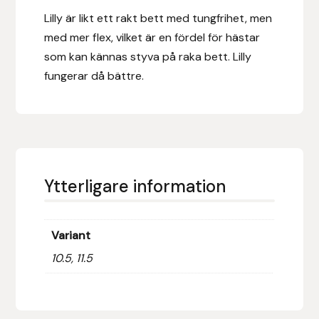
Lilly är likt ett rakt bett med tungfrihet, men
Hansbo Sport
med mer flex, vilket är en fördel för hästar
som kan kännas styva på raka bett. Lilly
Heller
fungerar då bättre.
Hesta Gallery
Horse Guard
HRÍMNIR
Ytterligare information
Iceland Pet
Variant
IceTack
10.5, 11.5
IPZV
Islandshästspecialisten