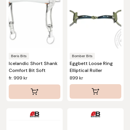
varianter.
varianter.
De
De
Stina Helmersson Bokförlag
olika
olika
alternativen
alternativen
Suedwind
kan
kan
Tear-Aid
väljas
väljas
på
på
Tekna
produktsidan
produktsidan
Beris Bits
Bomber Bits
Icelandic Short Shank
Eggbett Loose Ring
Tidningen Ridsport Island
Comfort Bit Soft
Elliptical Roller
fr.
999
kr
899
kr
TöltSaga
TOPREITER
Trikem
Den
Den
här
här
Tunahaken
produkten
produkten