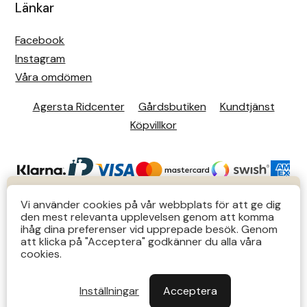
Länkar
Facebook
Instagram
Våra omdömen
Agersta Ridcenter
Gårdsbutiken
Kundtjänst
Köpvillkor
KUNDTJÄNST
Vi använder cookies på vår webbplats för att ge dig
den mest relevanta upplevelsen genom att komma
Butiks- & telefontider Mån-Tors 12-14 Lör 12-14
ihåg dina preferenser vid upprepade besök. Genom
att klicka på "Acceptera" godkänner du alla våra
övriga tider via e-post: order@agersta.nu
© 2026 Agersta.
cookies.
Till OUTLET>>
Inställningar
Acceptera