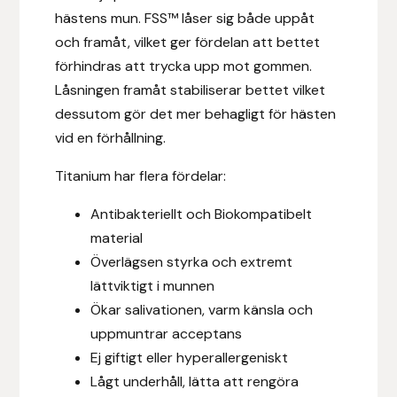
Fager
hästens mun. FSS™ låser sig både uppåt
och framåt, vilket ger fördelan att bettet
Fákur Rideudstyr
förhindras att trycka upp mot gommen.
Låsningen framåt stabiliserar bettet vilket
Fleck
dessutom gör det mer behagligt för hästen
vid en förhållning.
Freyja
Titanium har flera fördelar:
Furminator
Antibakteriellt och Biokompatibelt
material
G Boots
Överlägsen styrka och extremt
lättviktigt i munnen
Globus Sport
Ökar salivationen, varm känsla och
Góa
uppmuntrar acceptans
Ej giftigt eller hyperallergeniskt
Gysinge
Lågt underhåll, lätta att rengöra