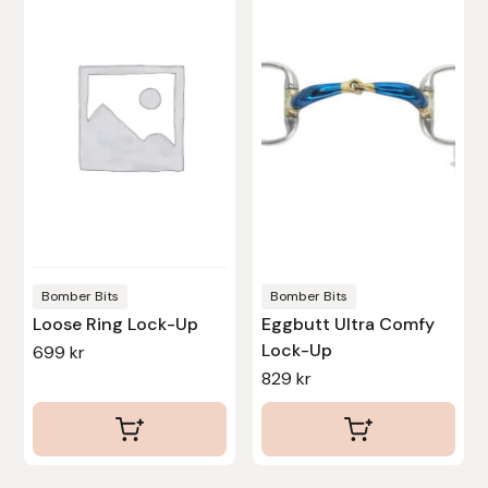
har
har
Uhip
flera
flera
varianter.
varianter.
Uvex
De
De
olika
olika
Vals
alternativen
alternativen
kan
kan
Veredus
väljas
väljas
på
på
Walsh
produktsidan
produktsidan
Bomber Bits
Bomber Bits
Loose Ring Lock-Up
Eggbutt Ultra Comfy
Werkman Hoofcare
Lock-Up
699
kr
829
kr
Willab
Wintec