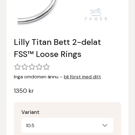
Stigläder
Träning och longering
Ridbyxor, kjolar, overaller mm
Beris Bits
Vojlockar och schabrak
Tränsdelar och tyglar
Ridjackor, kappor, västar mm
Bocaj
Lilly Titan Bett 2-delat
Ridskor och ridstövlar
Boett
FSS™ Loose Rings
Tävlingskavajer och blusar
Bomber Bits
Väskor, bagar, påsar mm
Borstiq
Inga omdömen ännu –
bli först med ditt
Bucas
1350
kr
Casco
Variant
Catago Equestrian
10.5
Charles Owen